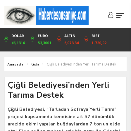
DOLAR
ONS
EURO
ALTIN
ALTIN
ÇEYREK
BIST
CUMHURİYET
46,1316
4,094,16
53,3001
6,073,34
6,073,34
9,929,91
1.720,92
42,104,00
Çiğli Belediyesi’nden Yerli Tarıma Destek
Anasayfa
Gıda
Çiğli Belediyesi’nden Yerli
Tarıma Destek
Çiğli Belediyesi, “Tarladan Sofraya Yerli Tarım”
projesi kapsamında kendisine ait 57 dönümlük
arazide ekimi yapılan buğdaylardan 7 ton un elde