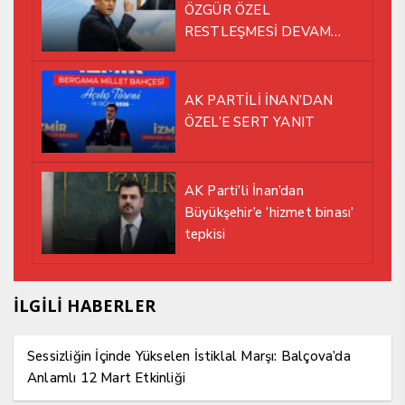
ÖZGÜR ÖZEL
RESTLEŞMESİ DEVAM
EDİYOR
AK PARTİLİ İNAN’DAN
ÖZEL’E SERT YANIT
AK Parti’li İnan’dan
Büyükşehir’e ‘hizmet binası’
tepkisi
İLGİLİ HABERLER
Sessizliğin İçinde Yükselen İstiklal Marşı: Balçova’da
Anlamlı 12 Mart Etkinliği