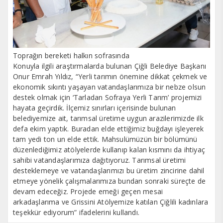
Toprağın bereketi halkın sofrasında
Konuyla ilgili araştırmalarda bulunan Çiğli Belediye Başkanı
Onur Emrah Yıldız, “Yerli tarımın önemine dikkat çekmek ve
ekonomik sıkıntı yaşayan vatandaşlarımıza bir nebze olsun
destek olmak için ‘Tarladan Sofraya Yerli Tarım’ projemizi
hayata geçirdik. İlçemiz sınırları içerisinde bulunan
belediyemize ait, tarımsal üretime uygun arazilerimizde ilk
defa ekim yaptık. Buradan elde ettiğimiz buğdayı işleyerek
tam yedi ton un elde ettik. Mahsulümüzün bir bölümünü
düzenlediğimiz atölyelerde kullanıp kalan kısmını da ihtiyaç
sahibi vatandaşlarımıza dağıtıyoruz. Tarımsal üretimi
desteklemeye ve vatandaşlarımızı bu üretim zincirine dahil
etmeye yönelik çalışmalarımıza bundan sonraki süreçte de
devam edeceğiz. Projede emeği geçen mesai
arkadaşlarıma ve Grissini Atölyemize katılan Çiğlili kadınlara
teşekkür ediyorum” ifadelerini kullandı.