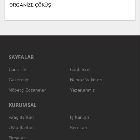
ORGANİZE ÇÖKÜŞ
SAYFALAR
Canlı TV
Canlı Skor
Gazeteler
Namaz Vakitleri
Nöbetçi Eczaneler
Yazarlarımız
KURUMSAL
Araç İlanları
İş İlanları
Usta İlanları
Seri İlan
Firmalar