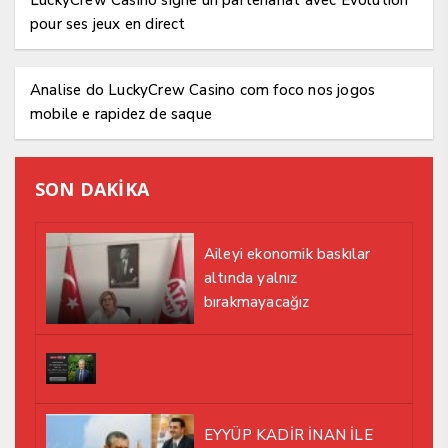
pour ses jeux en direct
Analise do LuckyCrew Casino com foco nos jogos
mobile e rapidez de saque
SON DAKİKA
Aileyi ekonomik baskılar
altında yalnız
bırakmayacağız
EYYÜP KADİR İNAN İLE