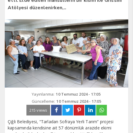
etti. Elde edilen mahsullerin bir kısmı ile Grissini
Atölyesi düzenlenirken,..
Yayınlanma:
10 Temmuz 2024 - 17:05
Güncelleme:
10 Temmuz 2024 - 17:05
215 views
Çiğli Belediyesi, “Tarladan Sofraya Yerli Tarım” projesi
kapsamında kendisine ait 57 dönümlük arazide ekimi