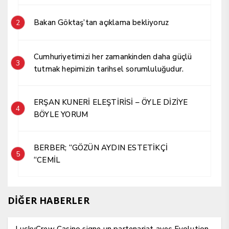
Bakan Göktaş’tan açıklama bekliyoruz
2
Cumhuriyetimizi her zamankinden daha güçlü
3
tutmak hepimizin tarihsel sorumluluğudur.
ERŞAN KUNERİ ELEŞTİRİSİ – ÖYLE DİZİYE
4
BÖYLE YORUM
BERBER; “GÖZÜN AYDIN ESTETİKÇİ
5
“CEMİL
DİĞER HABERLER
LuckyCrew Casino signe un partenariat avec Evolution