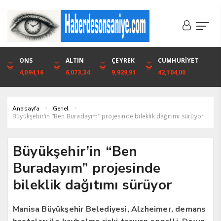
DOLAR
ONS
EURO
ALTIN
ALTIN
ÇEYREK
BIST
CUMHURİYET
46,1316
4,094,16
53,3001
6,073,34
6,073,34
9,929,91
1.720,92
42,104,00
Anasayfa
Genel
Büyükşehir’in “Ben Buradayım” projesinde bileklik dağıtımı sürüyor
Büyükşehir’in “Ben
Buradayım” projesinde
bileklik dağıtımı sürüyor
Manisa Büyükşehir Belediyesi, Alzheimer, demans