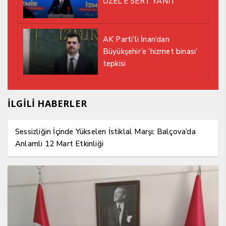
ÖZEL’E SERT YANIT
AK Parti’li İnan’dan
Büyükşehir’e ‘hizmet binası’
tepkisi
İLGİLİ HABERLER
Sessizliğin İçinde Yükselen İstiklal Marşı: Balçova’da
Anlamlı 12 Mart Etkinliği