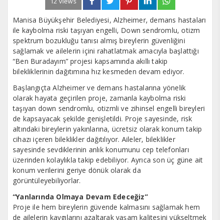
12 views
Manisa Büyükşehir Belediyesi, Alzheimer, demans hastaları
ile kaybolma riski taşıyan engelli, Down sendromlu, otizm
spektrum bozukluğu tanısı almış bireylerin güvenliğini
sağlamak ve ailelerin içini rahatlatmak amacıyla başlattığı
“Ben Buradayım” projesi kapsamında akıllı takip
bilekliklerinin dağıtımına hız kesmeden devam ediyor.
Başlangıçta Alzheimer ve demans hastalarına yönelik
olarak hayata geçirilen proje, zamanla kaybolma riski
taşıyan down sendromlu, otizmli ve zihinsel engelli bireyleri
de kapsayacak şekilde genişletildi. Proje sayesinde, risk
altındaki bireylerin yakınlarına, ücretsiz olarak konum takip
cihazı içeren bileklikler dağıtılıyor. Aileler, bileklikler
sayesinde sevdiklerinin anlık konumunu cep telefonları
üzerinden kolaylıkla takip edebiliyor. Ayrıca son üç güne ait
konum verilerini geriye dönük olarak da
görüntüleyebiliyorlar.
“Yanlarında Olmaya Devam Edeceğiz”
Proje ile hem bireylerin güvende kalmasını sağlamak hem
de ailelerin kaygılarını azaltarak yaşam kalitesini yükseltmek