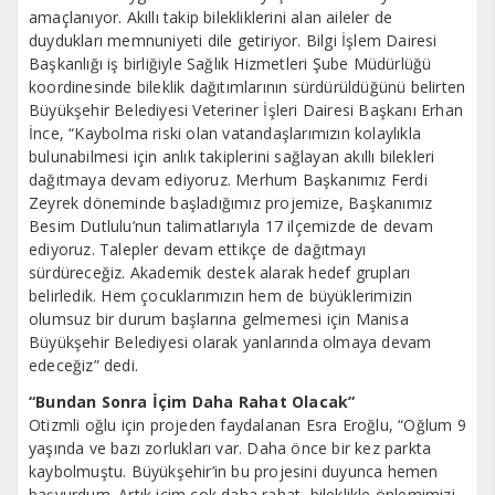
amaçlanıyor. Akıllı takip bilekliklerini alan aileler de
duydukları memnuniyeti dile getiriyor. Bilgi İşlem Dairesi
Başkanlığı iş birliğiyle Sağlık Hizmetleri Şube Müdürlüğü
koordinesinde bileklik dağıtımlarının sürdürüldüğünü belirten
Büyükşehir Belediyesi Veteriner İşleri Dairesi Başkanı Erhan
İnce, “Kaybolma riski olan vatandaşlarımızın kolaylıkla
bulunabilmesi için anlık takiplerini sağlayan akıllı bilekleri
dağıtmaya devam ediyoruz. Merhum Başkanımız Ferdi
Zeyrek döneminde başladığımız projemize, Başkanımız
Besim Dutlulu’nun talimatlarıyla 17 ilçemizde de devam
ediyoruz. Talepler devam ettikçe de dağıtmayı
sürdüreceğiz. Akademik destek alarak hedef grupları
belirledik. Hem çocuklarımızın hem de büyüklerimizin
olumsuz bir durum başlarına gelmemesi için Manisa
Büyükşehir Belediyesi olarak yanlarında olmaya devam
edeceğiz” dedi.
“Bundan Sonra İçim Daha Rahat Olacak”
Otizmli oğlu için projeden faydalanan Esra Eroğlu, “Oğlum 9
yaşında ve bazı zorlukları var. Daha önce bir kez parkta
kaybolmuştu. Büyükşehir’in bu projesini duyunca hemen
başvurdum. Artık içim çok daha rahat, bileklikle önlemimizi