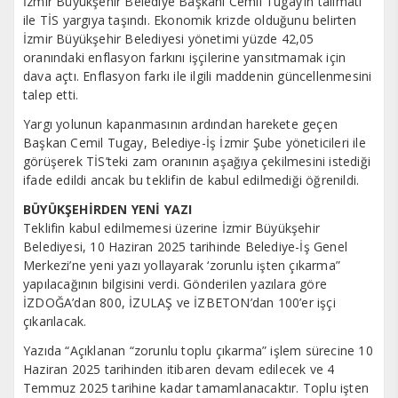
İzmir Büyükşehir Belediye Başkanı Cemil Tugay’ın talimatı
ile TİS yargıya taşındı. Ekonomik krizde olduğunu belirten
İzmir Büyükşehir Belediyesi yönetimi yüzde 42,05
oranındaki enflasyon farkını işçilerine yansıtmamak için
dava açtı. Enflasyon farkı ile ilgili maddenin güncellenmesini
talep etti.
Yargı yolunun kapanmasının ardından harekete geçen
Başkan Cemil Tugay, Belediye-İş İzmir Şube yöneticileri ile
görüşerek TİS’teki zam oranının aşağıya çekilmesini istediği
ifade edildi ancak bu teklifin de kabul edilmediği öğrenildi.
BÜYÜKŞEHİRDEN YENİ YAZI
Teklifin kabul edilmemesi üzerine İzmir Büyükşehir
Belediyesi, 10 Haziran 2025 tarihinde Belediye-İş Genel
Merkezi’ne yeni yazı yollayarak ‘zorunlu işten çıkarma”
yapılacağının bilgisini verdi. Gönderilen yazılara göre
İZDOĞA’dan 800, İZULAŞ ve İZBETON’dan 100’er işçi
çıkarılacak.
Yazıda “Açıklanan “zorunlu toplu çıkarma” işlem sürecine 10
Haziran 2025 tarihinden itibaren devam edilecek ve 4
Temmuz 2025 tarihine kadar tamamlanacaktır. Toplu işten