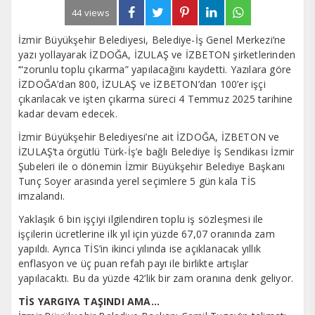
44 views
İzmir Büyükşehir Belediyesi, Belediye-İş Genel Merkezi’ne
yazı yollayarak İZDOĞA, İZULAŞ ve İZBETON şirketlerinden
‘“zorunlu toplu çıkarma” yapılacağını kaydetti. Yazılara göre
İZDOĞA’dan 800, İZULAŞ ve İZBETON’dan 100’er işçi
çıkarılacak ve işten çıkarma süreci 4 Temmuz 2025 tarihine
kadar devam edecek.
İzmir Büyükşehir Belediyesi’ne ait İZDOĞA, İZBETON ve
İZULAŞ’ta örgütlü Türk-İş’e bağlı Belediye İş Sendikası İzmir
Şubeleri ile o dönemin İzmir Büyükşehir Belediye Başkanı
Tunç Soyer arasında yerel seçimlere 5 gün kala TİS
imzalandı.
Yaklaşık 6 bin işçiyi ilgilendiren toplu iş sözleşmesi ile
işçilerin ücretlerine ilk yıl için yüzde 67,07 oranında zam
yapıldı. Ayrıca TİS’in ikinci yılında ise açıklanacak yıllık
enflasyon ve üç puan refah payı ile birlikte artışlar
yapılacaktı. Bu da yüzde 42’lik bir zam oranına denk geliyor.
TİS YARGIYA TAŞINDI AMA…