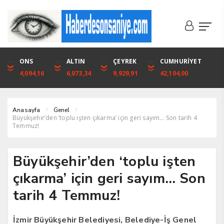
DOLAR
ONS
EURO
ALTIN
ALTIN
ÇEYREK
BIST
CUMHURİYET
46,1316
4,094,16
53,3001
6,073,34
6,073,34
9,929,91
1.720,92
42,104,00
Anasayfa
Genel
Büyükşehir’den ‘toplu işten çıkarma’ için geri sayım… Son tarih 4
Temmuz!
Büyükşehir’den ‘toplu işten
çıkarma’ için geri sayım… Son
tarih 4 Temmuz!
İzmir Büyükşehir Belediyesi, Belediye-İş Genel