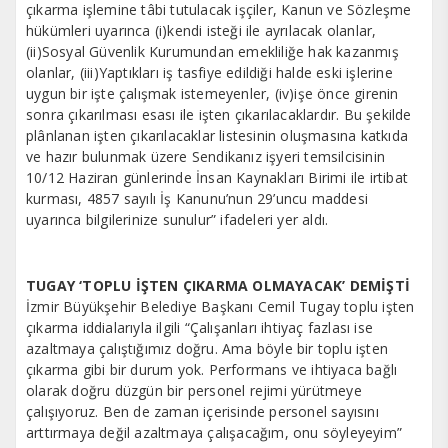
çıkarma işlemine tâbi tutulacak işçiler, Kanun ve Sözleşme
hükümleri uyarınca (i)kendi isteği ile ayrılacak olanlar,
(ii)Sosyal Güvenlik Kurumundan emekliliğe hak kazanmış
olanlar, (iii)Yaptıkları iş tasfiye edildiği halde eski işlerine
uygun bir işte çalışmak istemeyenler, (iv)işe önce girenin
sonra çıkarılması esası ile işten çıkarılacaklardır. Bu şekilde
plânlanan işten çıkarılacaklar listesinin oluşmasına katkıda
ve hazır bulunmak üzere Sendikanız işyeri temsilcisinin
10/12 Haziran günlerinde İnsan Kaynakları Birimi ile irtibat
kurması, 4857 sayılı İş Kanunu’nun 29’uncu maddesi
uyarınca bilgilerinize sunulur” ifadeleri yer aldı.
TUGAY ‘TOPLU İŞTEN ÇIKARMA OLMAYACAK’ DEMİŞTİ
İzmir Büyükşehir Belediye Başkanı Cemil Tugay toplu işten
çıkarma iddialarıyla ilgili “Çalışanları ihtiyaç fazlası ise
azaltmaya çalıştığımız doğru. Ama böyle bir toplu işten
çıkarma gibi bir durum yok. Performans ve ihtiyaca bağlı
olarak doğru düzgün bir personel rejimi yürütmeye
çalışıyoruz. Ben de zaman içerisinde personel sayısını
arttırmaya değil azaltmaya çalışacağım, onu söyleyeyim”