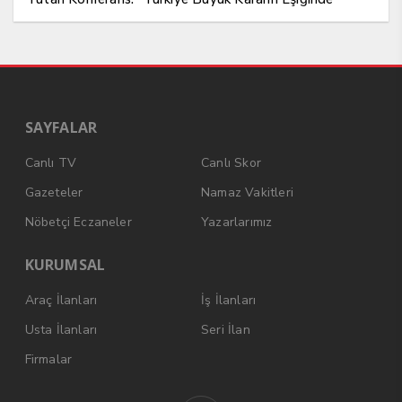
SAYFALAR
Canlı TV
Canlı Skor
Gazeteler
Namaz Vakitleri
Nöbetçi Eczaneler
Yazarlarımız
KURUMSAL
Araç İlanları
İş İlanları
Usta İlanları
Seri İlan
Firmalar