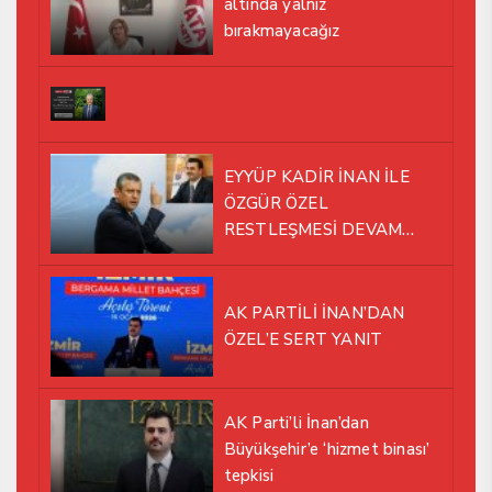
altında yalnız
bırakmayacağız
EYYÜP KADİR İNAN İLE
ÖZGÜR ÖZEL
RESTLEŞMESİ DEVAM
EDİYOR
AK PARTİLİ İNAN’DAN
ÖZEL’E SERT YANIT
AK Parti’li İnan’dan
Büyükşehir’e ‘hizmet binası’
tepkisi