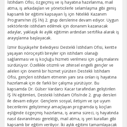
İstihdam Ofisi, özgeçmiş ve iş hayatına hazırlanma, mail
atma, iş arkadaşları ve yöneticilerle selamlaşma gibi geniş
kapsamlı bir eğitimi kapsayan İş için Nitelikli Kazanım
Programı’nın (İŞ İN) 2. grup derslerine devam ediyor. Uygun
sektörlerde istihdam edilmek için donanım kazanacak
adaylar, yaklaşık iki aylık eğitimin ardından sertifika alarak iş
arayışlarına başlayacak.
İzmir Büyükşehir Belediyesi Destekli İstihdam Ofisi, kentte
yaşayan nöroçeşitli bireyler için istihdam olanağı
sağlanması ve iş koçluğu hizmeti verilmesi için çalışmalarını
sürdürüyor. Özellikle otizmli ve zihinsel engelli gençler ve
aileleri için önemli bir hizmet yürüten Destekli İstihdam
Ofisi, gençleri istihdam etmenin yanı sıra onları iş hayatına
hazırlamak için de farklı bir çalışma yürütüyor. Bu
kapsamda Dr. Gülser Vardarcı Kacar tarafından geliştirilen
İŞ İN eğitimleri, Destekli İstihdam Ofisi’nde 2. grup dersleri
ile devam ediyor. Gençlerin sosyal, iletişim ve işe uyum
becerilerini geliştirmeyi amaçlayan programda iş koçları
eşliğinde özgeçmiş hazırlama, iş arama süreci, iş hayatında
nasıl davranılması gerektiği, mail atma, iş yeri kuralları gibi
kapsamlı bir eğitim veriliyor. İki aylık eğitimi tamamlayacak