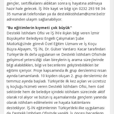
gençler, sertifikalarını aldıktan sonra iş hayatına atılmaya
hazır hale gelecek. İŞ İN’e kayıt ve bilgi için 0232 293 98 34-
35 numaralı telefondan ya da destekliistihdam@izmir.bel.tr
adresinden ulaşım sağlanabiliyor.
“Bu eğitimlerin kıymeti çok büyük”
Destekli İstihdam Ofisi ve İŞ İN’e ilişkin bilgi veren İzmir
Büyükşehir Belediyesi Engelli Çalışmaları Şube
Müdürlüğü’nde görevli Özel Eğitim Uzmanı ve İş Koçu
Büşra Alpayım, “İŞ İN, Dr. Gülser Vardarcı Kacar tarafından
Türkiye’de ilk defa uygulanan ve Destekli İstihdam Ofisi’nde
gelişimsel yetersizliği olan bireylerin iş arama süreçlerinde
bilgi alabildikleri, bilgi ve becerilerini geliştirebildikleri bir
eğitimi içeriyor. Proje kapsamında ilk grup derslerimiz nisan
ayında tamamlandı. 10 kişiden oluşan 2. grup derslerimiz de
temmuz ayında başladı. Türkiye’de ilk kez açılan ve ücretsiz
iş koçluğu hizmeti veren Destekli İstihdam Ofisi, hem özel
sektörde hem de belediye içindeki istihdam sürecinde aktif
olarak rol alıyor ve bütün iş aşamalarında gençlerin yanında
olarak istihdam edilmelerini ve hayata katılımlarını
destekliyor. İŞ-İN eğitimlerinin Türkiye’deki ilke uygulaması
da Destekli İstihdam Ofisi’nde yapıldı. İş öncesi becerilerin