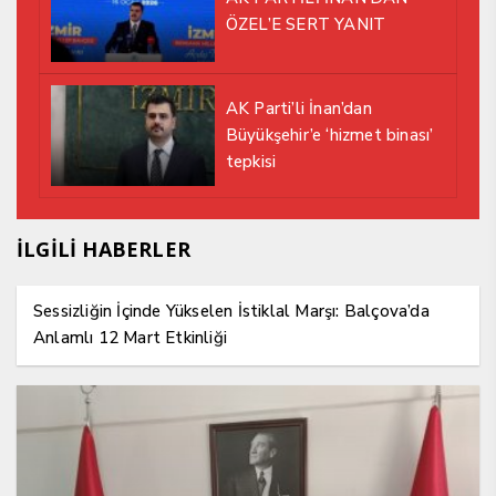
ÖZEL’E SERT YANIT
AK Parti’li İnan’dan
Büyükşehir’e ‘hizmet binası’
tepkisi
İLGİLİ HABERLER
Sessizliğin İçinde Yükselen İstiklal Marşı: Balçova’da
Anlamlı 12 Mart Etkinliği