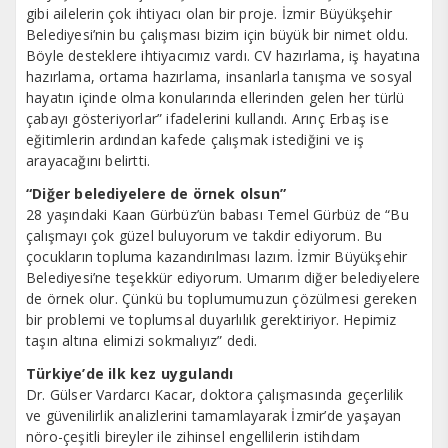
gibi ailelerin çok ihtiyacı olan bir proje. İzmir Büyükşehir
Belediyesi’nin bu çalışması bizim için büyük bir nimet oldu.
Böyle desteklere ihtiyacımız vardı. CV hazırlama, iş hayatına
hazırlama, ortama hazırlama, insanlarla tanışma ve sosyal
hayatın içinde olma konularında ellerinden gelen her türlü
çabayı gösteriyorlar” ifadelerini kullandı. Arınç Erbaş ise
eğitimlerin ardından kafede çalışmak istediğini ve iş
arayacağını belirtti.
“Diğer belediyelere de örnek olsun”
28 yaşındaki Kaan Gürbüz’ün babası Temel Gürbüz de “Bu
çalışmayı çok güzel buluyorum ve takdir ediyorum. Bu
çocukların topluma kazandırılması lazım. İzmir Büyükşehir
Belediyesi’ne teşekkür ediyorum. Umarım diğer belediyelere
de örnek olur. Çünkü bu toplumumuzun çözülmesi gereken
bir problemi ve toplumsal duyarlılık gerektiriyor. Hepimiz
taşın altına elimizi sokmalıyız” dedi.
Türkiye’de ilk kez uygulandı
Dr. Gülser Vardarcı Kacar, doktora çalışmasında geçerlilik
ve güvenilirlik analizlerini tamamlayarak İzmir’de yaşayan
nöro-çeşitli bireyler ile zihinsel engellilerin istihdam