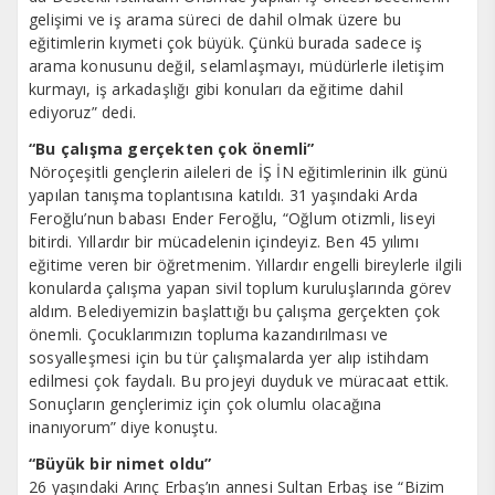
gelişimi ve iş arama süreci de dahil olmak üzere bu
eğitimlerin kıymeti çok büyük. Çünkü burada sadece iş
arama konusunu değil, selamlaşmayı, müdürlerle iletişim
kurmayı, iş arkadaşlığı gibi konuları da eğitime dahil
ediyoruz” dedi.
“Bu çalışma gerçekten çok önemli”
Nöroçeşitli gençlerin aileleri de İŞ İN eğitimlerinin ilk günü
yapılan tanışma toplantısına katıldı. 31 yaşındaki Arda
Feroğlu’nun babası Ender Feroğlu, “Oğlum otizmli, liseyi
bitirdi. Yıllardır bir mücadelenin içindeyiz. Ben 45 yılımı
eğitime veren bir öğretmenim. Yıllardır engelli bireylerle ilgili
konularda çalışma yapan sivil toplum kuruluşlarında görev
aldım. Belediyemizin başlattığı bu çalışma gerçekten çok
önemli. Çocuklarımızın topluma kazandırılması ve
sosyalleşmesi için bu tür çalışmalarda yer alıp istihdam
edilmesi çok faydalı. Bu projeyi duyduk ve müracaat ettik.
Sonuçların gençlerimiz için çok olumlu olacağına
inanıyorum” diye konuştu.
“Büyük bir nimet oldu”
26 yaşındaki Arınç Erbaş’ın annesi Sultan Erbaş ise “Bizim