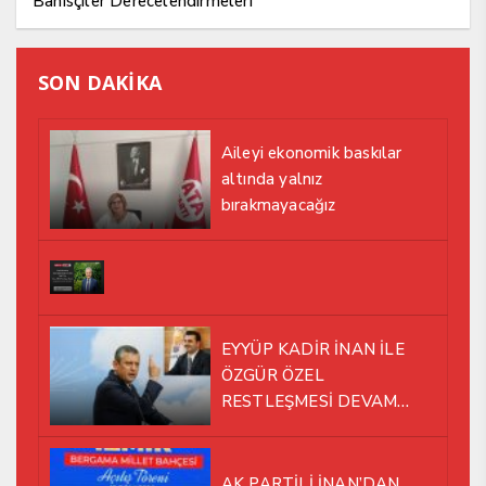
Bahisçiler Derecelendirmeleri
SON DAKİKA
Aileyi ekonomik baskılar
altında yalnız
bırakmayacağız
EYYÜP KADİR İNAN İLE
ÖZGÜR ÖZEL
RESTLEŞMESİ DEVAM
EDİYOR
AK PARTİLİ İNAN’DAN