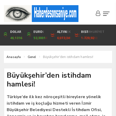
DOLAR
ONS
EURO
ALTIN
ALTIN
ÇEYREK
BIST
CUMHURİYET
46,1316
4,094,16
53,3001
6,073,34
6,073,34
9,929,91
1.720,92
42,104,00
Büyükşehir’den istihdam hamlesi!
Anasayfa
Genel
Büyükşehir’den istihdam
hamlesi!
Türkiye’de ilk kez nöroçeşitli bireylere yönelik
istihdam ve iş koçluğu hizmeti veren İzmir
Büyükşehir Belediyesi Destekli İstihdam Ofisi,