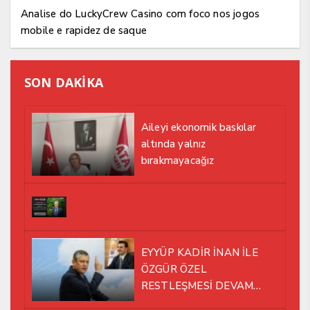
Analise do LuckyCrew Casino com foco nos jogos
mobile e rapidez de saque
SON DAKİKA
Aileyi ekonomik baskılar
altında yalnız
bırakmayacağız
EYYÜP KADİR İNAN İLE
ÖZGÜR ÖZEL
RESTLEŞMESİ DEVAM
EDİYOR