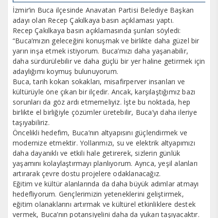
İzmir’in Buca ilçesinde Anavatan Partisi Belediye Başkan
adayı olan Recep Çakılkaya basın açıklaması yaptı.
Recep Çakılkaya basın açıklamasında şunları söyledi:
“Buca’mızın geleceğini konuşmak ve birlikte daha güzel bir
yarın inşa etmek istiyorum. Buca’mızı daha yaşanabilir,
daha sürdürülebilir ve daha güçlü bir yer haline getirmek için
adaylığımı koymuş bulunuyorum.
Buca, tarih kokan sokakları, misafirperver insanları ve
kültürüyle öne çıkan bir ilçedir. Ancak, karşılaştığımız bazı
sorunları da göz ardı etmemeliyiz. İşte bu noktada, hep
birlikte el birliğiyle çözümler üretebilir, Buca’yı daha ileriye
taşıyabiliriz.
Öncelikli hedefim, Buca’nın altyapısını güçlendirmek ve
modernize etmektir. Yollarımızı, su ve elektrik altyapımızı
daha dayanıklı ve etkili hale getirerek, sizlerin günlük
yaşamını kolaylaştırmayı planlıyorum. Ayrıca, yeşil alanları
artırarak çevre dostu projelere odaklanacağız.
Eğitim ve kültür alanlarında da daha büyük adımlar atmayı
hedefliyorum. Gençlerimizin yeteneklerini geliştirmek,
eğitim olanaklarını artırmak ve kültürel etkinliklere destek
vermek, Buca’nın potansiyelini daha da yukarı taşıyacaktır.