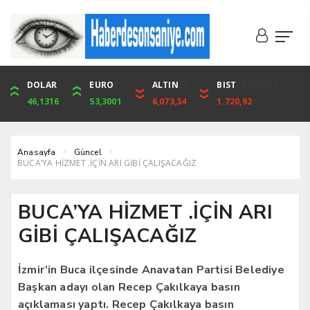
DOLAR
ONS
EURO
ALTIN
ALTIN
ÇEYREK
BIST
CUMHURİYET
46,1316
4,094,16
53,3001
6,073,34
6,073,34
9,929,91
1.720,92
42,104,00
Anasayfa
Güncel
BUCA’YA HİZMET .İÇİN ARI GİBİ ÇALIŞACAĞIZ
BUCA’YA HİZMET .İÇİN ARI
GİBİ ÇALIŞACAĞIZ
İzmir’in Buca ilçesinde Anavatan Partisi Belediye
Başkan adayı olan Recep Çakılkaya basın
açıklaması yaptı. Recep Çakılkaya basın