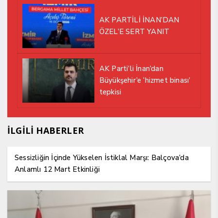
AK PARTİLİ İNAN’DAN
ÖZEL’E SERT YANIT
AK Parti’li İnan’dan
Büyükşehir’e ‘hizmet binası’
tepkisi
İLGİLİ HABERLER
Sessizliğin İçinde Yükselen İstiklal Marşı: Balçova’da
Anlamlı 12 Mart Etkinliği