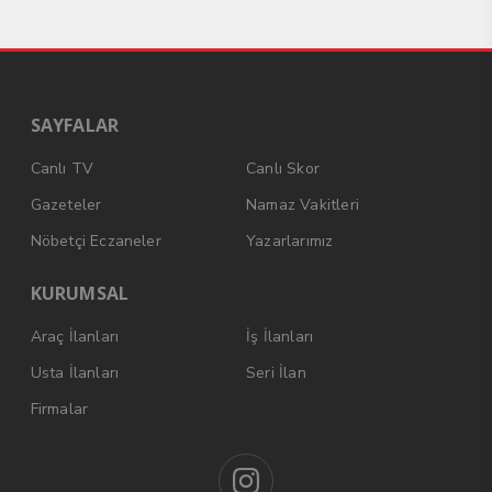
SAYFALAR
Canlı TV
Canlı Skor
Gazeteler
Namaz Vakitleri
Nöbetçi Eczaneler
Yazarlarımız
KURUMSAL
Araç İlanları
İş İlanları
Usta İlanları
Seri İlan
Firmalar