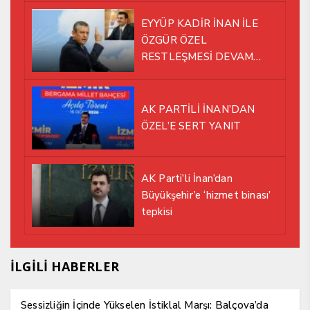
EYYÜP KADİR İNAN İLE
ÖZGÜR ÖZEL
RESTLEŞMESİ DEVAM
EDİYOR
AK PARTİLİ İNAN’DAN
ÖZEL’E SERT YANIT
AK Parti’li İnan’dan
Büyükşehir’e ‘hizmet binası’
tepkisi
İLGİLİ HABERLER
Sessizliğin İçinde Yükselen İstiklal Marşı: Balçova’da