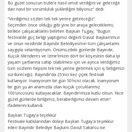
Bu güzel sonucun bizlere nasıl umut verdiğini ve geleceğe
dair nasıl bir sorumluluk yüklediğini biliyoruz” dedi.
“Verdiğimiz sözleri tek tek yerine getireceğiz”
Seçimden önce olduğu gibi yine bir araya geleceklerini,
birlikte çalışacaklarını belirten Başkan Tugay, “Bugün
festivalde güç birliği yaptığımız değerli Davut Başkan’ımızı
ve onun nezdinde Bayındır Belediyesi’nin tüm çalışanlarını
saygıyla selamlıyorum. Önümüzdeki günlerde Bayındır,
Küçük Menderes ve İzmir’imizin dört bir köşesinin daha iyi
yaşam şartlarına sahip olabilmesi için ve ayrıca verdiğimiz
tüm sözlerin hepsini tek tek yerine getirmek için iş birliğimizi
sürdüreceğiz. Bayındır’da 25’inci kez çiçek festivali
kutlanıyor. İnanıyorum bir gün 50’ncisi olacak. İnanıyorum
bir gün şu an aramızda olan küçük çocuklarımız
100’üncüsünü kutlayacaklar. Bayındır’ımıza kutlu olsun. Nice
güzel günlerde birliğimiz, beraberliğimiz devam etsin”
ifadelerini kullandı.
Başkan Tugay’a teşekkür
Festivale katkılarından dolayı Başkan Tugay’a teşekkür
eden Bayındır Belediye Başkanı Davut Sakarsu ise