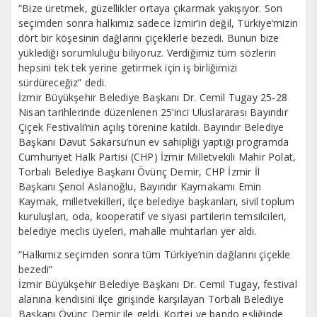
“Bize üretmek, güzellikler ortaya çıkarmak yakışıyor. Son
seçimden sonra halkımız sadece İzmir’in değil, Türkiye’mizin
dört bir köşesinin dağlarını çiçeklerle bezedi. Bunun bize
yüklediği sorumluluğu biliyoruz. Verdiğimiz tüm sözlerin
hepsini tek tek yerine getirmek için iş birliğimizi
sürdüreceğiz” dedi.
İzmir Büyükşehir Belediye Başkanı Dr. Cemil Tugay 25-28
Nisan tarihlerinde düzenlenen 25’inci Uluslararası Bayındır
Çiçek Festivali’nin açılış törenine katıldı. Bayındır Belediye
Başkanı Davut Sakarsu’nun ev sahipliği yaptığı programda
Cumhuriyet Halk Partisi (CHP) İzmir Milletvekili Mahir Polat,
Torbalı Belediye Başkanı Övünç Demir, CHP İzmir İl
Başkanı Şenol Aslanoğlu, Bayındır Kaymakamı Emin
Kaymak, milletvekilleri, ilçe belediye başkanları, sivil toplum
kuruluşları, oda, kooperatif ve siyasi partilerin temsilcileri,
belediye meclis üyeleri, mahalle muhtarları yer aldı.
“Halkımız seçimden sonra tüm Türkiye’nin dağlarını çiçekle
bezedi”
İzmir Büyükşehir Belediye Başkanı Dr. Cemil Tugay, festival
alanına kendisini ilçe girişinde karşılayan Torbalı Belediye
Başkanı Övünç Demir ile geldi. Kortej ve bando eşliğinde