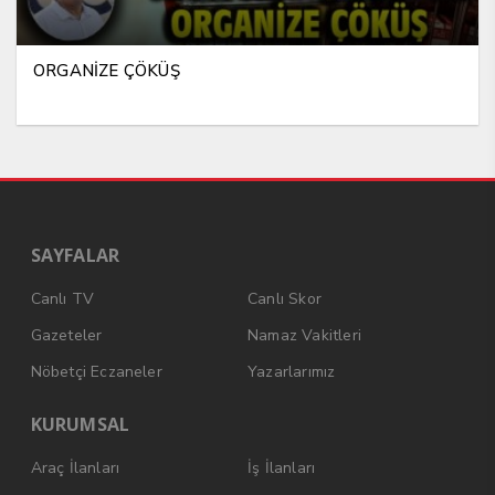
ORGANİZE ÇÖKÜŞ
SAYFALAR
Canlı TV
Canlı Skor
Gazeteler
Namaz Vakitleri
Nöbetçi Eczaneler
Yazarlarımız
KURUMSAL
Araç İlanları
İş İlanları