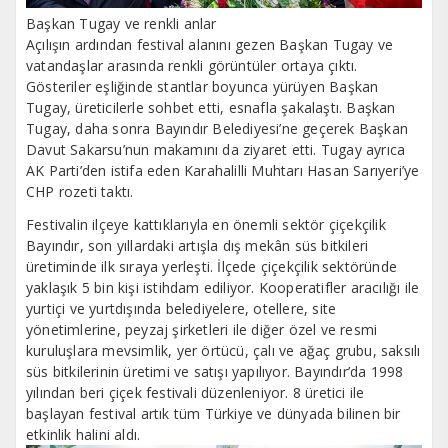
Başkan Tugay ve renkli anlar
Açılışın ardından festival alanını gezen Başkan Tugay ve
vatandaşlar arasında renkli görüntüler ortaya çıktı.
Gösteriler eşliğinde stantlar boyunca yürüyen Başkan
Tugay, üreticilerle sohbet etti, esnafla şakalaştı. Başkan
Tugay, daha sonra Bayındır Belediyesi’ne geçerek Başkan
Davut Sakarsu’nun makamını da ziyaret etti. Tugay ayrıca
AK Parti’den istifa eden Karahalilli Muhtarı Hasan Sarıyeri’ye
CHP rozeti taktı.
Festivalin ilçeye kattıklarıyla en önemli sektör çiçekçilik
Bayındır, son yıllardaki artışla dış mekân süs bitkileri
üretiminde ilk sıraya yerleşti. İlçede çiçekçilik sektöründe
yaklaşık 5 bin kişi istihdam ediliyor. Kooperatifler aracılığı ile
yurtiçi ve yurtdışında belediyelere, otellere, site
yönetimlerine, peyzaj şirketleri ile diğer özel ve resmi
kuruluşlara mevsimlik, yer örtücü, çalı ve ağaç grubu, saksılı
süs bitkilerinin üretimi ve satışı yapılıyor. Bayındır’da 1998
yılından beri çiçek festivali düzenleniyor. 8 üretici ile
başlayan festival artık tüm Türkiye ve dünyada bilinen bir
etkinlik halini aldı.