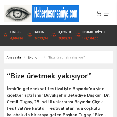
DOLAR
ONS
EURO
ALTIN
ALTIN
ÇEYREK
BIST
CUMHURİYET
46,1316
4,094,16
53,3001
6,073,34
6,073,34
9,929,91
1.720,92
42,104,00
“Bize üretmek yakışıyor”
Anasayfa
Ekonomi
“Bize üretmek yakışıyor”
İzmir’in geleneksel festivaliyle Bayındır’da yine
çiçekler açtı İzmir Büyükşehir Belediye Başkanı Dr.
Cemil Tugay, 25’inci Uluslararası Bayındır Çiçek
Festivali’ne katıldı. Festival alanında coşkulu
kalabalıkla bir araya gelen Başkan Tugay, “Bize..