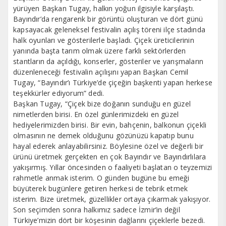
yürüyen Başkan Tugay, halkın yoğun ilgisiyle karşılaştı.
Bayındır’da rengarenk bir görüntü oluşturan ve dört günü
kapsayacak geleneksel festivalin açılış töreni ilçe stadında
halk oyunları ve gösterilerle başladı. Çiçek üreticilerinin
yanında başta tarım olmak üzere farklı sektörlerden
stantların da açıldığı, konserler, gösteriler ve yarışmaların
düzenleneceği festivalin açılışını yapan Başkan Cemil
Tugay, “Bayındır’ı Türkiye’de çiçeğin başkenti yapan herkese
teşekkürler ediyorum” dedi.
Başkan Tugay, “Çiçek bize doğanın sunduğu en güzel
nimetlerden birisi. En özel günlerimizdeki en güzel
hediyelerimizden birisi. Bir evin, bahçenin, balkonun çiçekli
olmasının ne demek olduğunu gözünüzü kapatıp bunu
hayal ederek anlayabilirsiniz. Böylesine özel ve değerli bir
ürünü üretmek gerçekten en çok Bayındır ve Bayındırlılara
yakışırmış. Yıllar öncesinden o faaliyeti başlatan o teyzemizi
rahmetle anmak isterim. O günden bugüne bu emeği
büyüterek bugünlere getiren herkesi de tebrik etmek
isterim. Bize üretmek, güzellikler ortaya çıkarmak yakışıyor.
Son seçimden sonra halkımız sadece İzmir’in değil
Türkiye’mizin dört bir köşesinin dağlarını çiçeklerle bezedi.