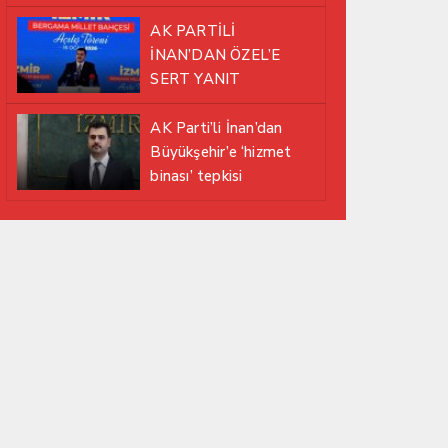
EDİYOR
AK PARTİLİ
İNAN’DAN ÖZEL’E
SERT YANIT
AK Parti’li İnan’dan
Büyükşehir’e ‘hizmet
binası’ tepkisi