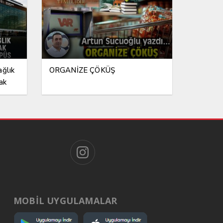
ağlık
ORGANİZE ÇÖKÜŞ
ak
ampüs
MOBİL UYGULAMALAR