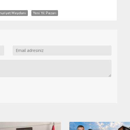
uriyet Meydanı
Yeni Yıl Pazarı