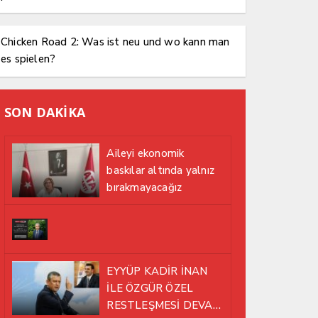
Chicken Road 2: Was ist neu und wo kann man
es spielen?
SON DAKİKA
Aileyi ekonomik
baskılar altında yalnız
bırakmayacağız
EYYÜP KADİR İNAN
İLE ÖZGÜR ÖZEL
RESTLEŞMESİ DEVAM