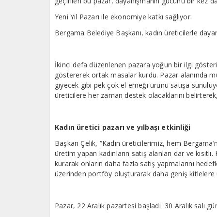
geçirilen bu pazar, dayanışmanın gücünü bir kez d
Yeni Yıl Pazarı ile ekonomiye katkı sağlıyor.
Bergama Belediye Başkanı, kadın üreticilerle daya
İkinci defa düzenlenen pazara yoğun bir ilgi gösteri
göstererek ortak masalar kurdu. Pazar alanında mum
giyecek gibi pek çok el emeği ürünü satışa sunuluy
üreticilere her zaman destek olacaklarını belirterek,
Kadın üretici pazarı ve yılbaşı etkinliği
Başkan Çelik, “Kadın üreticilerimiz, hem Bergama’
üretim yapan kadınların satış alanları dar ve kısıtlı.
kurarak onların daha fazla satış yapmalarını hedefl
üzerinden portföy oluşturarak daha geniş kitlelere
Pazar, 22 Aralık pazartesi başladı 30 Aralık salı g