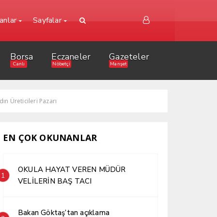
lanlar
Sayfalar
Borsa
Eczaneler
Gazeteler
Canlı
Nöbetçi
Manşet
n Üreticileri Pazarı
EN ÇOK OKUNANLAR
OKULA HAYAT VEREN MÜDÜR
1
VELİLERİN BAŞ TACI
Bakan Göktaş’tan açıklama