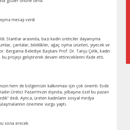
aha gözler önüne serdi.
nışma mesajı verdi
ldi. Stantlar arasında, bazı kadın üreticiler dayanışma
lar, çantalar, bileklikler, ağaç oyma ürünleri, yiyecek ve
or. Bergama Belediye Başkanı Prof. Dr. Tanju Çelik, kadın
 bu projeyi geliştirerek devam ettireceklerini ifade etti.
mızın hem de bölgemizin kalkınması için çok önemli. Evde
 Kadın Üretici Pazarı’mızın dışında, yılbaşına özel bu pazarı
edik” dedi. Ayrıca, üreten kadınların sosyal medya
 ulaşmalarının önemine vurgu yaptı.
ünü sona erecek.