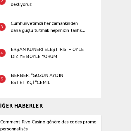
2
bekliyoruz
Cumhuriyetimizi her zamankinden
3
daha güçlü tutmak hepimizin tarihsel
sorumluluğudur.
ERŞAN KUNERİ ELEŞTİRİSİ – ÖYLE
4
DİZİYE BÖYLE YORUM
BERBER; “GÖZÜN AYDIN
5
ESTETİKÇİ “CEMİL
İĞER HABERLER
Comment Rivo Casino génère des codes promo
personnalisés