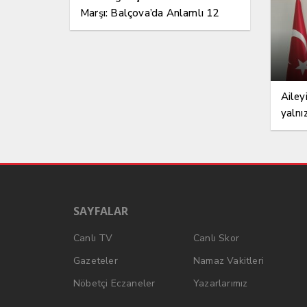
Marşı: Balçova’da Anlamlı 12
Mart Etkinliği
Ailey
yalnı
SAYFALAR
Canlı TV
Canlı Skor
Gazeteler
Namaz Vakitleri
Nöbetçi Eczaneler
Yazarlarımız