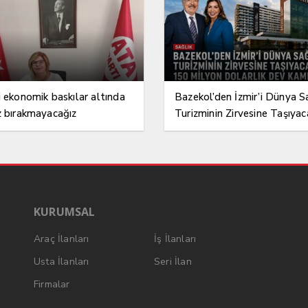
i ekonomik baskılar altında
Bazekol’den İzmir’i Dünya S
z bırakmayacağız
Turizminin Zirvesine Taşıyac
150 Milyon Dolarlık Dev K
KURUMSAL
Araç İlanları
İş İlanları
Usta İlanları
Seri İlan
Firmalar