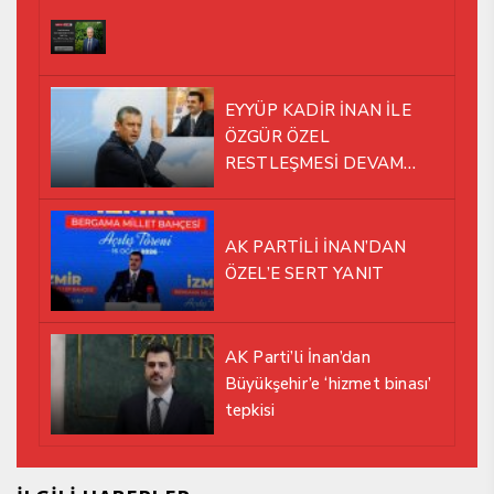
EYYÜP KADİR İNAN İLE
ÖZGÜR ÖZEL
RESTLEŞMESİ DEVAM
EDİYOR
AK PARTİLİ İNAN’DAN
ÖZEL’E SERT YANIT
AK Parti’li İnan’dan
Büyükşehir’e ‘hizmet binası’
tepkisi