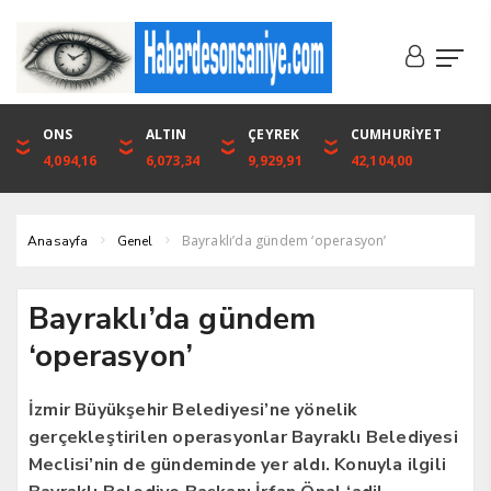
DOLAR
ONS
EURO
ALTIN
ALTIN
ÇEYREK
BIST
CUMHURİYET
46,1316
4,094,16
53,3001
6,073,34
6,073,34
9,929,91
1.720,92
42,104,00
Bayraklı’da gündem ‘operasyon’
Anasayfa
Genel
Bayraklı’da gündem
‘operasyon’
İzmir Büyükşehir Belediyesi’ne yönelik
gerçekleştirilen operasyonlar Bayraklı Belediyesi
Meclisi’nin de gündeminde yer aldı. Konuyla ilgili