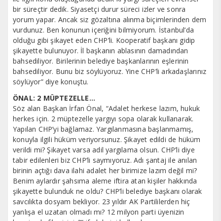
bir süreçtir dedik. Siyasetçi durur süreci izler ve sonra
yorum yapar. Ancak siz gözaltına alınma biçimlerinden dem
vurdunuz. Ben konunun içeriğini bilmiyorum. İstanbul’da
olduğu gibi şikayet eden CHP’li. Kooperatif başkanı gidip
şikayette bulunuyor. İl başkanın ablasının damadından
bahsediliyor. Birilerinin belediye başkanlarının eşlerinin
bahsediliyor. Bunu biz söylüyoruz. Yine CHP’li arkadaşlarınız
söylüyor” diye konuştu.
ÖNAL: 2 MÜPTEZELLE…
Söz alan Başkan İrfan Önal, “Adalet herkese lazım, hukuk
herkes için. 2 müptezelle yargıyı sopa olarak kullanarak.
Yapılan CHP’yi bağlamaz. Yargılanmasına başlanmamış,
konuyla ilgili hüküm veriyorsunuz. Şikayet edildi de hüküm
verildi mi? Şikayet varsa adil yargılama olsun. CHP’li diye
tabir edilenleri biz CHP’li saymıyoruz. Adı şantaj ile anılan
birinin açtığı dava ilahi adalet her birimize lazım değil mi?
Benim aylardır şahsıma aleme iftira atan kişiler hakkında
şikayette bulunduk ne oldu? CHP’li belediye başkanı olarak
savcılıkta dosyam bekliyor. 23 yıldır AK Partililerden hiç
yanlışa el uzatan olmadı mı? 12 milyon parti üyenizin