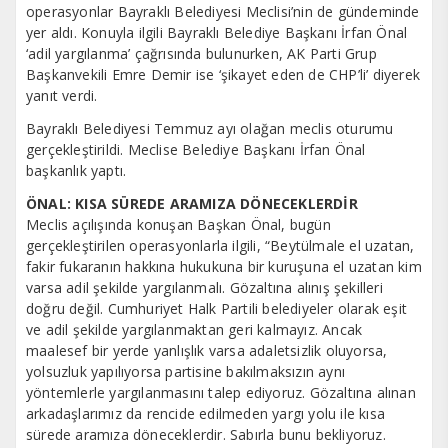
operasyonlar Bayraklı Belediyesi Meclisi’nin de gündeminde
yer aldı. Konuyla ilgili Bayraklı Belediye Başkanı İrfan Önal
‘adil yargılanma’ çağrısında bulunurken, AK Parti Grup
Başkanvekili Emre Demir ise ‘şikayet eden de CHP’li’ diyerek
yanıt verdi.
Bayraklı Belediyesi Temmuz ayı olağan meclis oturumu
gerçekleştirildi. Meclise Belediye Başkanı İrfan Önal
başkanlık yaptı.
ÖNAL: KISA SÜREDE ARAMIZA DÖNECEKLERDİR
Meclis açılışında konuşan Başkan Önal, bugün
gerçekleştirilen operasyonlarla ilgili, “Beytülmale el uzatan,
fakir fukaranın hakkına hukukuna bir kuruşuna el uzatan kim
varsa adil şekilde yargılanmalı. Gözaltına alınış şekilleri
doğru değil. Cumhuriyet Halk Partili belediyeler olarak eşit
ve adil şekilde yargılanmaktan geri kalmayız. Ancak
maalesef bir yerde yanlışlık varsa adaletsizlik oluyorsa,
yolsuzluk yapılıyorsa partisine bakılmaksızın aynı
yöntemlerle yargılanmasını talep ediyoruz. Gözaltına alınan
arkadaşlarımız da rencide edilmeden yargı yolu ile kısa
sürede aramıza döneceklerdir. Sabırla bunu bekliyoruz.