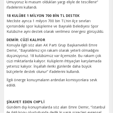
Umuyoruz ki masum oldukları yargı eliyle de tescillenir”
ifadelerini kullandı.
18 KULÜBE 1 MİLYON 700 BİN TL DESTEK
Mecliste ayrıca 1 milyon 700 bin TL’nin ilçe sınırları
içerisindeki spor kulüplerine ve Bayraklı Belediyesi Spor
Kulübü’ne ayni destek olarak verilmesi önergesi görüşüldü.
DEMİR: CÜZİ KALIYOR
Konuyla ilgili söz alan AK Parti Grup Başkanvekili Emre
Demir, “Bayraklımız için rakam olarak yeterli olmadığını
düşünüyoruz. 18 kulübümüz var ilçemizde. Bu rakam çok
cüzi miktarlarda kalıyor. Kulüplerin ihtiyaçları karşılamada
yetersiz kalıyor. İnşallah ileriki günlerde daha büyük
bütçelerle destek olunur” ifadelerini kullandı.
İlgili önerge konuşmaların ardından komisyonlara sevk
edildi.
ŞİKAYET EDEN CHP’Lİ
Gündem dışı konuşmalarda söz alan Emre Demir, “İstanbul
ile ilgili konu oluştuğunda dedik ki yargı süreçleri evrensel