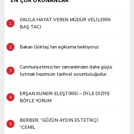
OKULA HAYAT VEREN MÜDÜR VELİLERİN
1
BAŞ TACI
Bakan Göktaş’tan açıklama bekliyoruz
2
Cumhuriyetimizi her zamankinden daha güçlü
3
tutmak hepimizin tarihsel sorumluluğudur.
ERŞAN KUNERİ ELEŞTİRİSİ – ÖYLE DİZİYE
4
BÖYLE YORUM
BERBER; “GÖZÜN AYDIN ESTETİKÇİ
5
“CEMİL