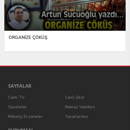
ORGANİZE ÇÖKÜŞ
SAYFALAR
Canlı TV
Canlı Skor
Gazeteler
Namaz Vakitleri
Nöbetçi Eczaneler
Yazarlarımız