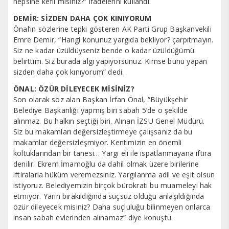
hepsine kefil misiniz?” ifadelerini kullandı.
DEMİR: SİZDEN DAHA ÇOK KINIYORUM
Önal’ın sözlerine tepki gösteren AK Parti Grup Başkanvekili
Emre Demir, “Hangi konunuz yargıda bekliyor? çarpıtmayın.
Siz ne kadar üzüldüyseniz bende o kadar üzüldüğümü
belirttim. Siz burada algı yapıyorsunuz. Kimse bunu yapan
sizden daha çok kınıyorum” dedi.
ÖNAL: ÖZÜR DİLEYECEK MİSİNİZ?
Son olarak söz alan Başkan İrfan Önal, “Büyükşehir
Belediye Başkanlığı yapmış biri sabah 5’de o şekilde
alınmaz. Bu halkın seçtiği biri. Alınan İZSU Genel Müdürü.
Siz bu makamları değersizleştirmeye çalışsanız da bu
makamlar değersizleşmiyor. Kentimizin en önemli
koltuklarından bir tanesi… Yargı eli ile ispatlanmayana iftira
denilir. Ekrem İmamoğlu da dahil olmak üzere birilerine
iftiralarla hüküm veremezsiniz. Yargılanma adil ve eşit olsun
istiyoruz. Belediyemizin birçok bürokratı bu muameleyi hak
etmiyor. Yarın bırakıldığında suçsuz olduğu anlaşıldığında
özür dileyecek misiniz? Daha suçluluğu bilinmeyen onlarca
insan sabah evlerinden alınamaz” diye konuştu.