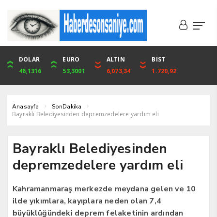
DOLAR
ONS
EURO
ALTIN
ALTIN
ÇEYREK
BIST
CUMHURİYET
46,1316
4,094,16
53,3001
6,073,34
6,073,34
9,929,91
1.720,92
42,104,00
Anasayfa
SonDakika
Bayraklı Belediyesinden depremzedelere yardım eli
Bayraklı Belediyesinden
depremzedelere yardım eli
Kahramanmaraş merkezde meydana gelen ve 10
ilde yıkımlara, kayıplara neden olan 7,4
büyüklüğündeki deprem felaketinin ardından