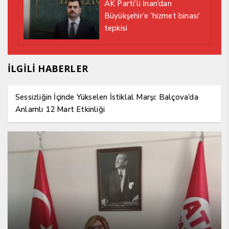
AK Parti’li İnan’dan
Büyükşehir’e ‘hizmet binası’
tepkisi
İLGİLİ HABERLER
Sessizliğin İçinde Yükselen İstiklal Marşı: Balçova’da
Anlamlı 12 Mart Etkinliği