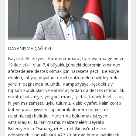
DAYANIŞMA ÇAĞRISI
Bayraklı Belediyesi, Kahramanmaraş’ta meydana gelen ve
10 ilde etkili olan 7,4 büyüklüğündeki depremin ardından
afetzedelere destek olmak için harekete geçti. Belediye
ekipleri, ihtiyaç duyulan temel malzemeleri belirleyerek
yardım çağrısında bulundu. Kampanyaya, ilçedeki sivil
toplum kuruluşları ve vatandaşlardan da destek istendi. İlk
etapta; battaniye, yorgan, mont, ışıldak, bebek bezi, ısıtıcı,
hijyen malzemesi, uyku tulumu, kışlık kıyafet, kalın çorap,
bot ve polar giysiler toplanarak deprem bölgesine
ulaştırılacağı belirtildi. Yardımda bulunmak isteyen
vatandaşlar, kullanılmamış malzemeleri Bayraklı
Belediyesinin Osmangazi Hizmet Binası’na teslim
edebilecek. Konuyla ilgili 477 20 00’dan bilgi alınabilecek.