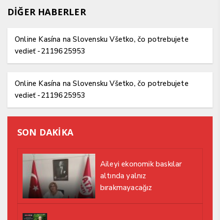
DİĞER HABERLER
Online Kasína na Slovensku Všetko, čo potrebujete
vedieť -2119625953
Online Kasína na Slovensku Všetko, čo potrebujete
vedieť -2119625953
SON DAKİKA
Aileyi ekonomik baskılar
altında yalnız
bırakmayacağız