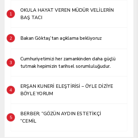
OKULA HAYAT VEREN MÜDÜR VELİLERİN
1
BAŞ TACI
Bakan Göktaş’tan açıklama bekliyoruz
2
Cumhuriyetimizi her zamankinden daha güçlü
3
tutmak hepimizin tarihsel sorumluluğudur.
ERŞAN KUNERİ ELEŞTİRİSİ – ÖYLE DİZİYE
4
BÖYLE YORUM
BERBER; “GÖZÜN AYDIN ESTETİKÇİ
5
“CEMİL