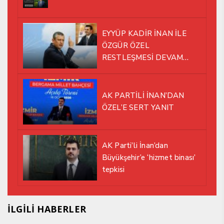
EYYÜP KADİR İNAN İLE
ÖZGÜR ÖZEL
RESTLEŞMESİ DEVAM
EDİYOR
AK PARTİLİ İNAN’DAN
ÖZEL’E SERT YANIT
AK Parti’li İnan’dan
Büyükşehir’e ‘hizmet binası’
tepkisi
İLGİLİ HABERLER