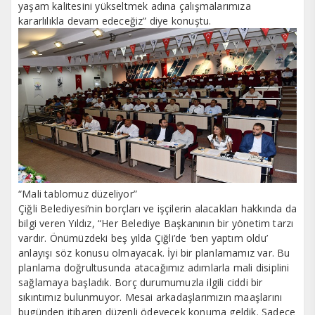
yaşam kalitesini yükseltmek adına çalışmalarımıza
kararlılıkla devam edeceğiz” diye konuştu.
“Mali tablomuz düzeliyor”
Çiğli Belediyesi’nin borçları ve işçilerin alacakları hakkında da
bilgi veren Yıldız, “Her Belediye Başkanının bir yönetim tarzı
vardır. Önümüzdeki beş yılda Çiğli’de ‘ben yaptım oldu’
anlayışı söz konusu olmayacak. İyi bir planlamamız var. Bu
planlama doğrultusunda atacağımız adımlarla mali disiplini
sağlamaya başladık. Borç durumumuzla ilgili ciddi bir
sıkıntımız bulunmuyor. Mesai arkadaşlarımızın maaşlarını
bugünden itibaren düzenli ödeyecek konuma geldik. Sadece