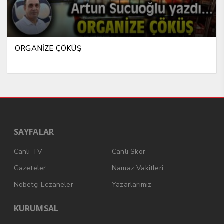
ORGANİZE ÇÖKÜŞ
SAYFALAR
Canlı TV
Canlı Skor
Gazeteler
Namaz Vakitleri
Nöbetçi Eczaneler
Yazarlarımız
KURUMSAL