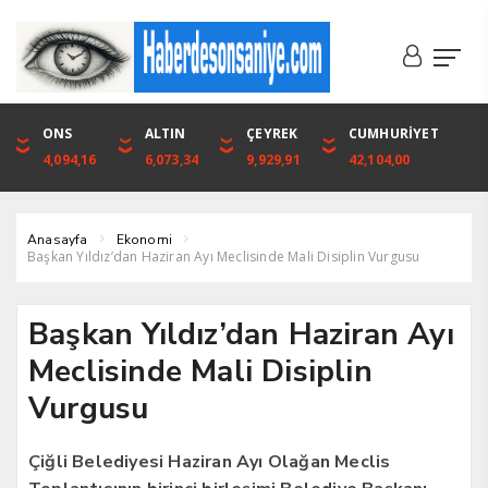
DOLAR
ONS
EURO
ALTIN
ALTIN
ÇEYREK
BIST
CUMHURİYET
46,1316
4,094,16
53,3001
6,073,34
6,073,34
9,929,91
1.720,92
42,104,00
Anasayfa
Ekonomi
Başkan Yıldız’dan Haziran Ayı Meclisinde Mali Disiplin Vurgusu
Başkan Yıldız’dan Haziran Ayı
Meclisinde Mali Disiplin
Vurgusu
Çiğli Belediyesi Haziran Ayı Olağan Meclis