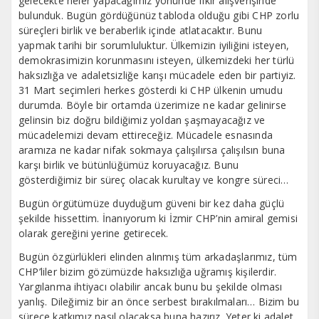
gelecekte neler yapacağımız yönünde fikir alışverişinde
bulunduk. Bugün gördüğünüz tabloda olduğu gibi CHP zorlu
süreçleri birlik ve beraberlik içinde atlatacaktır. Bunu
yapmak tarihi bir sorumluluktur. Ülkemizin iyiliğini isteyen,
demokrasimizin korunmasını isteyen, ülkemizdeki her türlü
haksızlığa ve adaletsizliğe karışı mücadele eden bir partiyiz.
31 Mart seçimleri herkes gösterdi ki CHP ülkenin umudu
durumda. Böyle bir ortamda üzerimize ne kadar gelinirse
gelinsin biz doğru bildiğimiz yoldan şaşmayacağız ve
mücadelemizi devam ettireceğiz. Mücadele esnasında
aramıza ne kadar nifak sokmaya çalışılırsa çalışılsın buna
karşı birlik ve bütünlüğümüz koruyacağız. Bunu
gösterdiğimiz bir süreç olacak kurultay ve kongre süreci…
Bugün örgütümüze duyduğum güveni bir kez daha güçlü
şekilde hissettim. İnanıyorum ki İzmir CHP’nin amiral gemisi
olarak gereğini yerine getirecek.
Bugün özgürlükleri elinden alınmış tüm arkadaşlarımız, tüm
CHP’liler bizim gözümüzde haksızlığa uğramış kişilerdir.
Yargılanma ihtiyacı olabilir ancak bunu bu şekilde olması
yanlış. Dileğimiz bir an önce serbest bırakılmaları… Bizim bu
sürece katkımız nasıl olacaksa buna hazırız. Yeter ki adalet