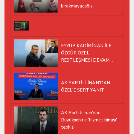
bırakmayacağız
EYYÜP KADİR İNAN İLE
ÖZGÜR ÖZEL
RESTLEŞMESİ DEVAM
EDİYOR
AK PARTİLİ İNAN’DAN
ÖZEL’E SERT YANIT
AK Parti’li İnan’dan
Büyükşehir’e ‘hizmet binası’
tepkisi