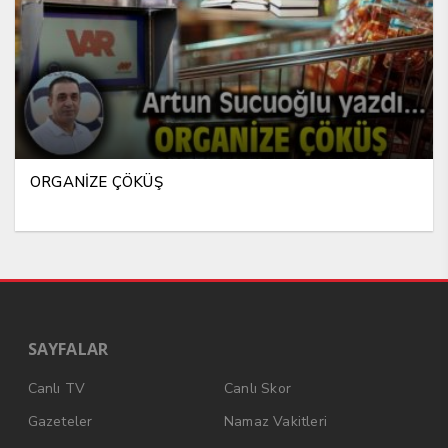
ORGANİZE ÇÖKÜŞ
SAYFALAR
Canlı TV
Canlı Skor
Gazeteler
Namaz Vakitleri