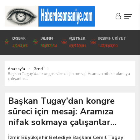
DOLAR
ONS
EURO
ALTIN
ALTIN
ÇEYREK
BIST
CUMHURİYET
46,1316
4,094,16
53,3001
6,073,34
6,073,34
9,929,91
1.720,92
42,104,00
Anasayfa
Genel
Başkan Tugay’dan kongre süreci için mesaj: Aramıza nifak sokmaya
çalışanlar…
Başkan Tugay’dan kongre
süreci için mesaj: Aramıza
nifak sokmaya çalışanlar…
İzmir Büyükşehir Belediye Başkanı Cemil Tugay