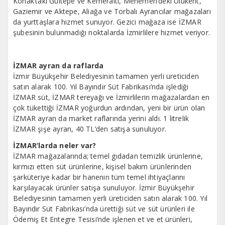
Konak’taki Gültepe ve Kemeraltı, Menemen’deki Ulukent,
Gaziemir ve Aktepe, Aliağa ve Torbalı Ayrancılar mağazaları
da yurttaşlara hizmet sunuyor. Gezici mağaza ise İZMAR
şubesinin bulunmadığı noktalarda İzmirlilere hizmet veriyor.
İZMAR ayran da raflarda
İzmir Büyükşehir Belediyesinin tamamen yerli üreticiden
satın alarak 100. Yıl Bayındır Süt Fabrikası’nda işlediği
İZMAR süt, İZMAR tereyağı ve İzmirlilerin mağazalardan en
çok tükettiği İZMAR yoğurdun ardından, yeni bir ürün olan
İZMAR ayran da market raflarında yerini aldı. 1 litrelik
İZMAR şişe ayran, 40 TL’den satışa sunuluyor.
İZMAR’larda neler var?
İZMAR mağazalarında; temel gıdadan temizlik ürünlerine,
kırmızı etten süt ürünlerine, kişisel bakım ürünlerinden
şarküteriye kadar bir hanenin tüm temel ihtiyaçlarını
karşılayacak ürünler satışa sunuluyor. İzmir Büyükşehir
Belediyesinin tamamen yerli üreticiden satın alarak 100. Yıl
Bayındır Süt Fabrikası’nda ürettiği süt ve süt ürünleri ile
Ödemiş Et Entegre Tesisi’nde işlenen et ve et ürünleri,