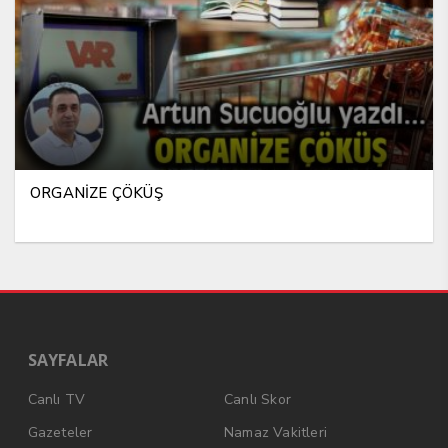
ORGANİZE ÇÖKÜŞ
SAYFALAR
Canlı TV
Canlı Skor
Gazeteler
Namaz Vakitleri