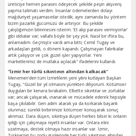
üreticiye hemen parasını ödeyecek şekilde peşin alışveriş
yapma talimatı verdim. İnsanlar ödemelerden dolayı
mağduriyet yaşamasınlar istedik; aynı zamanda bu yöntem
bizim pazarlık gücümüzü de artırıyor. Bu şekilde
çalıştığımızın bilinmesini isterim. ‘Et alıp parasını vermiyorlar’
gibi iddialar var; vallahi böyle bir şey yok. Nasıl bir iftira bu,
anlamadım. Geçmişte vardı ama bitti; Cemil Tugay ve
arkadaşları geldi, o dönem kapandı. Çalışmayan fabrikalar
artık çalışıyor ve çok güzel işler yapıyorlar. Yeni
marketlerimiz de mutlaka açılacak” ifadelerini kullandı.
“İzmir her türlü sıkıntının altından kalkacak”
Menemen’den tüm İzmirlilerin yeni yılını kutlayan Başkan
Tugay, “Güzel bir yıl olmasını yürekten diliyorum. Kötümser
duyguları bir kenara bırakalım. Elbette sıkıntılar ve zorluklar
var; ancak çalışarak, inanarak ve mücadele ederek hepsiyle
başa çıkılabilir. Geri adım atarak ya da korkarak başarılı
olunmaz; sürekli birbirimize kötümser konuşarak sonuç
alınmaz. Dara düşen, sıkıntıya düşen herkes bilsin ki onların
iyiliği için çalışmaya niyetli insanlar var. Onlara elini
uzatmaya, destek olmaya hazır insanlar var. İzmir,
Türkiye’nin bu zorlu günlerinde her türlü sıkıntının altından