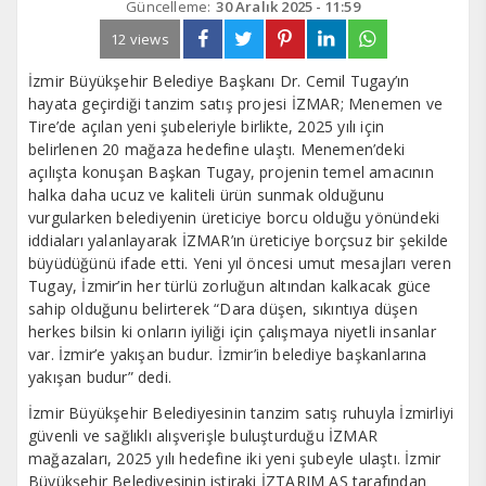
Güncelleme:
30 Aralık 2025 - 11:59
12 views
İzmir Büyükşehir Belediye Başkanı Dr. Cemil Tugay’ın
hayata geçirdiği tanzim satış projesi İZMAR; Menemen ve
Tire’de açılan yeni şubeleriyle birlikte, 2025 yılı için
belirlenen 20 mağaza hedefine ulaştı. Menemen’deki
açılışta konuşan Başkan Tugay, projenin temel amacının
halka daha ucuz ve kaliteli ürün sunmak olduğunu
vurgularken belediyenin üreticiye borcu olduğu yönündeki
iddiaları yalanlayarak İZMAR’ın üreticiye borçsuz bir şekilde
büyüdüğünü ifade etti. Yeni yıl öncesi umut mesajları veren
Tugay, İzmir’in her türlü zorluğun altından kalkacak güce
sahip olduğunu belirterek “Dara düşen, sıkıntıya düşen
herkes bilsin ki onların iyiliği için çalışmaya niyetli insanlar
var. İzmir’e yakışan budur. İzmir’in belediye başkanlarına
yakışan budur” dedi.
İzmir Büyükşehir Belediyesinin tanzim satış ruhuyla İzmirliyi
güvenli ve sağlıklı alışverişle buluşturduğu İZMAR
mağazaları, 2025 yılı hedefine iki yeni şubeyle ulaştı. İzmir
Büyükşehir Belediyesinin iştiraki İZTARIM AŞ tarafından