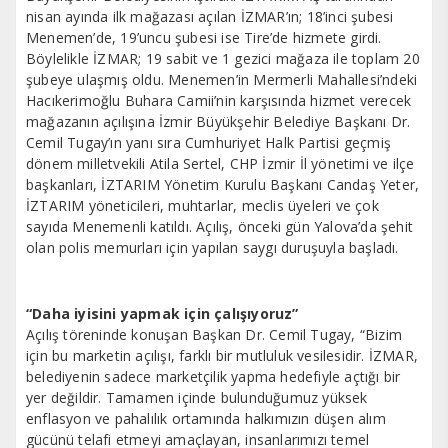
nisan ayında ilk mağazası açılan İZMAR’ın; 18’inci şubesi
Menemen’de, 19’uncu şubesi ise Tire’de hizmete girdi.
Böylelikle İZMAR; 19 sabit ve 1 gezici mağaza ile toplam 20
şubeye ulaşmış oldu. Menemen’in Mermerli Mahallesi’ndeki
Hacıkerimoğlu Buhara Camii’nin karşısında hizmet verecek
mağazanın açılışına İzmir Büyükşehir Belediye Başkanı Dr.
Cemil Tugay’ın yanı sıra Cumhuriyet Halk Partisi geçmiş
dönem milletvekili Atila Sertel, CHP İzmir İl yönetimi ve ilçe
başkanları, İZTARIM Yönetim Kurulu Başkanı Candaş Yeter,
İZTARIM yöneticileri, muhtarlar, meclis üyeleri ve çok
sayıda Menemenli katıldı. Açılış, önceki gün Yalova’da şehit
olan polis memurları için yapılan saygı duruşuyla başladı.
“Daha iyisini yapmak için çalışıyoruz”
Açılış töreninde konuşan Başkan Dr. Cemil Tugay, “Bizim
için bu marketin açılışı, farklı bir mutluluk vesilesidir. İZMAR,
belediyenin sadece marketçilik yapma hedefiyle açtığı bir
yer değildir. Tamamen içinde bulunduğumuz yüksek
enflasyon ve pahalılık ortamında halkımızın düşen alım
gücünü telafi etmeyi amaçlayan, insanlarımızı temel