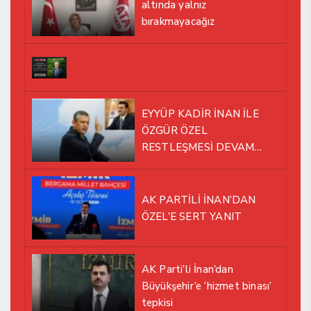
altında yalnız
bırakmayacağız
EYYÜP KADİR İNAN İLE
ÖZGÜR ÖZEL
RESTLEŞMESİ DEVAM
EDİYOR
AK PARTİLİ İNAN’DAN
ÖZEL’E SERT YANIT
AK Parti’li İnan’dan
Büyükşehir’e ‘hizmet binası’
tepkisi