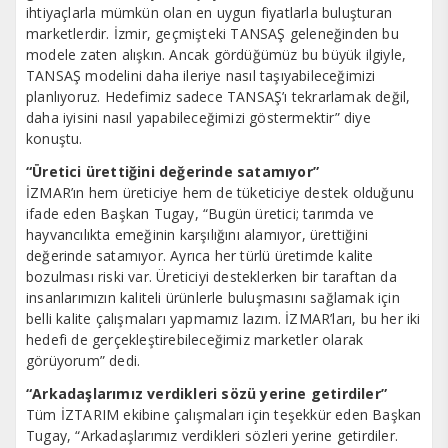
ihtiyaçlarla mümkün olan en uygun fiyatlarla buluşturan
marketlerdir. İzmir, geçmişteki TANSAŞ geleneğinden bu
modele zaten alışkın. Ancak gördüğümüz bu büyük ilgiyle,
TANSAŞ modelini daha ileriye nasıl taşıyabileceğimizi
planlıyoruz. Hedefimiz sadece TANSAŞ’ı tekrarlamak değil,
daha iyisini nasıl yapabileceğimizi göstermektir” diye
konuştu.
“Üretici ürettiğini değerinde satamıyor”
İZMAR’ın hem üreticiye hem de tüketiciye destek olduğunu
ifade eden Başkan Tugay, “Bugün üretici; tarımda ve
hayvancılıkta emeğinin karşılığını alamıyor, ürettiğini
değerinde satamıyor. Ayrıca her türlü üretimde kalite
bozulması riski var. Üreticiyi desteklerken bir taraftan da
insanlarımızın kaliteli ürünlerle buluşmasını sağlamak için
belli kalite çalışmaları yapmamız lazım. İZMAR’ları, bu her iki
hedefi de gerçekleştirebileceğimiz marketler olarak
görüyorum” dedi.
“Arkadaşlarımız verdikleri sözü yerine getirdiler”
Tüm İZTARIM ekibine çalışmaları için teşekkür eden Başkan
Tugay, “Arkadaşlarımız verdikleri sözleri yerine getirdiler.