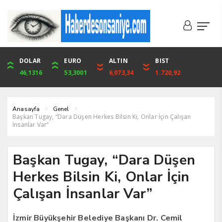
DOLAR
ONS
EURO
ALTIN
ALTIN
ÇEYREK
BIST
CUMHURİYET
46,1316
4,094,16
53,3001
6,073,34
6,073,34
9,929,91
1.720,92
42,104,00
Anasayfa
Genel
Başkan Tugay, “Dara Düşen Herkes Bilsin Ki, Onlar İçin Çalışan
İnsanlar Var”
Başkan Tugay, “Dara Düşen
Herkes Bilsin Ki, Onlar İçin
Çalışan İnsanlar Var”
İzmir Büyükşehir Belediye Başkanı Dr. Cemil