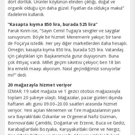
dört dörtlük. Ürünler köylünün elinden çıktığı, doğal ve
organik olduğu için daha güzel. Fiyatları da oldukça makul”
ifadelerini kullandı.
“Kasapta kıyma 850 lira, burada 525 lira”
Faruk Kırım ise, “Sayın Cemil Tugay’a sevgiler ve saygılar
sunuyorum. Böyle bir hizmet Menemen’e yakışır; bir tane
de Foça’ya istedik. Her şey diğer marketlerden daha hesaplı.
Örneğin; kasapta kıyma 850 lira, burada 525 lira. Vatandaş
için çalıştıkları için Başkanımızla gurur duyuyorum. Buna
çok ihtiyaç vardı. Millet geçim sıkıntısı çekiyor; ben 18 bin
lira emekli maaşı alıyorum. Nasıl geçindiğimizi soruyorlar
mı?” dedi.
20 mağazayla hizmet veriyor
İZMAR; 19 sabit mağaza ve 1 gezici otobüs mağazasıyla
toplam 20 şubeye ulaştı. Mağazalar, pazar günleri dışında
haftanın altı günü 09.00–20.00 saatleri arasında hizmet
veriyor. Yeni açılan Menemen ve Tire mağazalarının yanı
sıra Bayraklı’daki Özkanlar ve Orgeneral Nafiz Gürman,
Bornova’daki Çamdibi, Doğanlar ve Erzene, Buca ve Gediz,
Karabağlar’daki Bozyaka, Karşıyaka’daki Girne ve Nergiz,