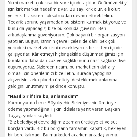
Yirmi marketi çok kısa bir süre içinde açtılar. Önümüzdeki yıl
için kırk market hedefimiz var. Bu sayı kırk olur, elli olur;
yeter ki biz sistemi aksatmadan devam ettirebilelim.
Tedarik sorunu yaşamadan bu sistemi kurmak istiyoruz ve
bunu da yapacağız; bize bu konuda güvenin. Ben
arkadaşlarıma güveniyorum. Çok başarılı bir organizasyon
yaptılar. Bugün, İzmir’in çevre ilçeleri de dâhil pek çok
yerindeki market zincirini destekleyecek bir sistem içinde
çalışıyorlar. Kâr etmeyi hiçbir şekilde düşünmediğimiz için
buralarda daha da ucuz ve sağlıklı ürünü nasıl sağlarız diye
düşünüyoruz. Sizlerden ricam, bu marketlerin daha iyi
olması için önerilerinizi bize iletin. Burada yaptığınız
alışverişin, arka planda üreticiyi desteklemek anlamına
geldiğini unutmayın” şeklinde konuştu.
“Nasıl bir iftira bu, anlamadım”
Kamuoyunda İzmir Büyükşehir Belediyesinin üreticiye
ödeme yapmadığına ilişkin iddialara yanıt veren Başkan
Tugay, şunları söyledi:
“Biz belediyeyi devraldığımız zaman üreticiye et ve süt
borçları vardı. Biz bu borçların tamamını kapattık, bekleyen
bir borç kalmadı. Bu marketleri açarken arkadaşlarıma,