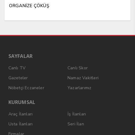
ORGANİZE ÇÖKÜŞ
SAYFALAR
Canlı TV
Canlı Skor
Gazeteler
Namaz Vakitleri
Nöbetçi Eczaneler
Yazarlarımız
KURUMSAL
Araç İlanları
İş İlanları
Usta İlanları
Seri İlan
Firmalar