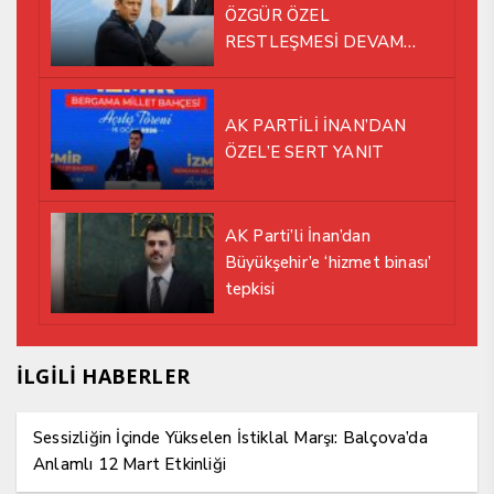
ÖZGÜR ÖZEL
RESTLEŞMESİ DEVAM
EDİYOR
AK PARTİLİ İNAN’DAN
ÖZEL’E SERT YANIT
AK Parti’li İnan’dan
Büyükşehir’e ‘hizmet binası’
tepkisi
İLGİLİ HABERLER
Sessizliğin İçinde Yükselen İstiklal Marşı: Balçova’da
Anlamlı 12 Mart Etkinliği