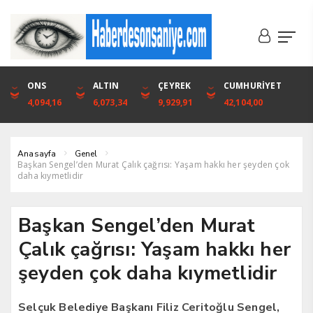
DOLAR
ONS
EURO
ALTIN
ALTIN
ÇEYREK
BIST
CUMHURİYET
46,1316
4,094,16
53,3001
6,073,34
6,073,34
9,929,91
1.720,92
42,104,00
Anasayfa
Genel
Başkan Sengel’den Murat Çalık çağrısı: Yaşam hakkı her şeyden çok
daha kıymetlidir
Başkan Sengel’den Murat
Çalık çağrısı: Yaşam hakkı her
şeyden çok daha kıymetlidir
Selçuk Belediye Başkanı Filiz Ceritoğlu Sengel,