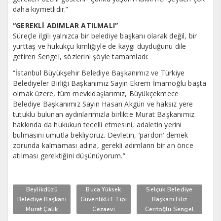
daha kıymetlidir.”
“GEREKLİ ADIMLAR ATILMALI”
Süreçle ilgili yalnızca bir belediye başkanı olarak değil, bir
yurttaş ve hukukçu kimliğiyle de kaygı duyduğunu dile
getiren Sengel, sözlerini şöyle tamamladı:
“İstanbul Büyükşehir Belediye Başkanımız ve Türkiye
Belediyeler Birliği Başkanımız Sayın Ekrem İmamoğlu başta
olmak üzere, tüm mevkidaşlarımız, Büyükçekmece
Belediye Başkanımız Sayın Hasan Akgün ve haksız yere
tutuklu bulunan aydınlarımızla birlikte Murat Başkanımız
hakkında da hukukun tecelli etmesini, adaletin yerini
bulmasını umutla bekliyoruz. Devletin, ‘pardon’ demek
zorunda kalmaması adına, gerekli adımların bir an önce
atılması gerektiğini düşünüyorum.”
Beylikdüzü
Buca Yüksek
Selçuk Belediye
Belediye Başkanı
Güvenlikli F Tipi
Başkanı Filiz
Murat Çalık
Cezaevi
Ceritoğlu Sengel