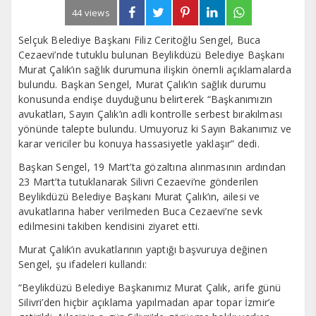
44 views
Selçuk Belediye Başkanı Filiz Ceritoğlu Sengel, Buca
Cezaevi’nde tutuklu bulunan Beylikdüzü Belediye Başkanı
Murat Çalık’ın sağlık durumuna ilişkin önemli açıklamalarda
bulundu. Başkan Sengel, Murat Çalık’ın sağlık durumu
konusunda endişe duyduğunu belirterek “Başkanımızın
avukatları, Sayın Çalık’ın adli kontrolle serbest bırakılması
yönünde talepte bulundu. Umuyoruz ki Sayın Bakanımız ve
karar vericiler bu konuya hassasiyetle yaklaşır” dedi.
Başkan Sengel, 19 Mart’ta gözaltına alınmasının ardından
23 Mart’ta tutuklanarak Silivri Cezaevi’ne gönderilen
Beylikdüzü Belediye Başkanı Murat Çalık’ın, ailesi ve
avukatlarına haber verilmeden Buca Cezaevi’ne sevk
edilmesini takiben kendisini ziyaret etti.
Murat Çalık’ın avukatlarının yaptığı başvuruya değinen
Sengel, şu ifadeleri kullandı:
“Beylikdüzü Belediye Başkanımız Murat Çalık, arife günü
Silivri’den hiçbir açıklama yapılmadan apar topar İzmir’e