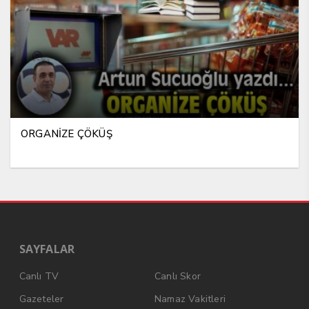
ORGANİZE ÇÖKÜŞ
SAYFALAR
Canlı TV
Canlı Skor
Gazeteler
Namaz Vakitleri