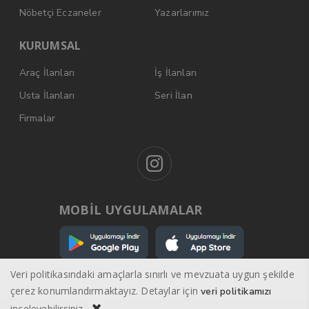
Nöbetçi Eczaneler
Yazarlarımız
KURUMSAL
Araç İlanları
İş İlanları
Usta İlanları
Seri İlan
Firmalar
MOBİL UYGULAMALAR
Veri politikasındaki amaçlarla sınırlı ve mevzuata uygun şekilde
çerez konumlandırmaktayız. Detaylar için
veri politikamızı
inceleyebilirsiniz.