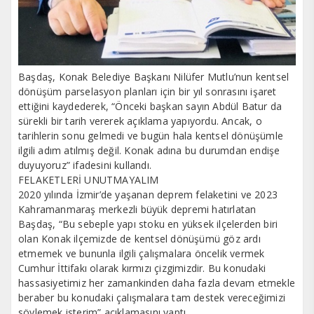
Başdaş, Konak Belediye Başkanı Nilüfer Mutlu’nun kentsel
dönüşüm parselasyon planları için bir yıl sonrasını işaret
ettiğini kaydederek, “Önceki başkan sayın Abdül Batur da
sürekli bir tarih vererek açıklama yapıyordu. Ancak, o
tarihlerin sonu gelmedi ve bugün hala kentsel dönüşümle
ilgili adım atılmış değil. Konak adına bu durumdan endişe
duyuyoruz” ifadesini kullandı.
FELAKETLERİ UNUTMAYALIM
2020 yılında İzmir’de yaşanan deprem felaketini ve 2023
Kahramanmaraş merkezli büyük depremi hatırlatan
Başdaş, “Bu sebeple yapı stoku en yüksek ilçelerden biri
olan Konak ilçemizde de kentsel dönüşümü göz ardı
etmemek ve bununla ilgili çalışmalara öncelik vermek
Cumhur İttifakı olarak kırmızı çizgimizdir. Bu konudaki
hassasiyetimiz her zamankinden daha fazla devam etmekle
beraber bu konudaki çalışmalara tam destek vereceğimizi
söylemek isterim” açıklamasını yaptı.