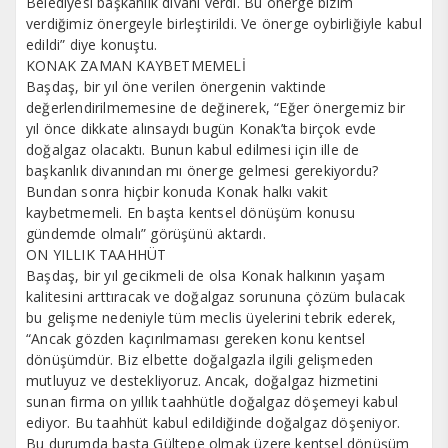
Belediyesi başkanlık divanı verdi. Bu önerge bizim
verdiğimiz önergeyle birleştirildi. Ve önerge oybirliğiyle kabul
edildi” diye konuştu.
KONAK ZAMAN KAYBETMEMELİ
Başdaş, bir yıl öne verilen önergenin vaktinde
değerlendirilmemesine de değinerek, “Eğer önergemiz bir
yıl önce dikkate alınsaydı bugün Konak’ta birçok evde
doğalgaz olacaktı. Bunun kabul edilmesi için ille de
başkanlık divanından mı önerge gelmesi gerekiyordu?
Bundan sonra hiçbir konuda Konak halkı vakit
kaybetmemeli. En başta kentsel dönüşüm konusu
gündemde olmalı” görüşünü aktardı.
ON YILLIK TAAHHÜT
Başdaş, bir yıl gecikmeli de olsa Konak halkının yaşam
kalitesini arttıracak ve doğalgaz sorununa çözüm bulacak
bu gelişme nedeniyle tüm meclis üyelerini tebrik ederek,
“Ancak gözden kaçırılmaması gereken konu kentsel
dönüşümdür. Biz elbette doğalgazla ilgili gelişmeden
mutluyuz ve destekliyoruz. Ancak, doğalgaz hizmetini
sunan firma on yıllık taahhütle doğalgaz döşemeyi kabul
ediyor. Bu taahhüt kabul edildiğinde doğalgaz döşeniyor.
Bu durumda başta Gültepe olmak üzere kentsel dönüşüm