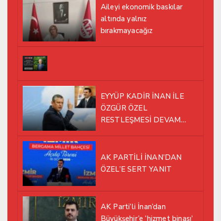
Aileyi ekonomik baskılar
altında yalnız
bırakmayacağız
EYYÜP KADİR İNAN İLE
ÖZGÜR ÖZEL
RESTLEŞMESİ DEVAM
EDİYOR
AK PARTİLİ İNAN’DAN
ÖZEL’E SERT YANIT
AK Parti’li İnan’dan
Büyükşehir’e ‘hizmet binası’