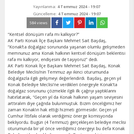
Yayınlanma:
4 Temmuz 2024 - 19:07
Güncelleme:
4 Temmuz 2024 - 19:07
584 views
“Kentsel dönüşüm rafa mı kalkıyor?”
AK Parti Konak İlçe Başkanı Mehmet Sait Başdaş,
“Konak’ta doğalgaz sorununda yaşanan olumlu gelişmeden
memnunuz ama Konak halkının kentsel dönüşüm beklentisi
rafa mı kalkıyor, endişesini de taşıyoruz” dedi.
AK Parti Konak İlçe Başkanı Mehmet Sait Başdaş, Konak
Belediye Meclisi’nin Temmuz ayı ikinci oturumunda
doğalgazla ilgili gelişmeyi değerlendirdi. Başdaş, geçen yıl
Konak Belediye Meclisi’ne verdikleri önergeyle Konak’ta
doğalgaz sorununu çözmekle ilgili ilk çağrıyı yaptıklarını
hatırlatarak, “Geçen yıl da Konak halkının yaşam seviyesini
arttıralım diye çağrıda bulunmuştuk. Bizim önceliğimiz her
zaman Konak’ın hak ettiği hizmeti görmesidir. Geçen yıl
Cumhur İttifakı olarak verdiğimiz önerge komisyonda
bekliyordu. Bugün (4 Temmuz) gerçekleşen belediye meclisi
oturumunda bir yıl önce verdiğimiz önergeyi bu defa Konak