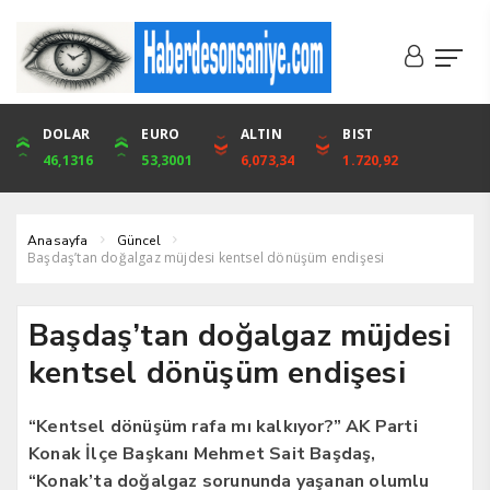
DOLAR
ONS
EURO
ALTIN
ALTIN
ÇEYREK
BIST
CUMHURİYET
46,1316
4,094,16
53,3001
6,073,34
6,073,34
9,929,91
1.720,92
42,104,00
Anasayfa
Güncel
Başdaş’tan doğalgaz müjdesi kentsel dönüşüm endişesi
Başdaş’tan doğalgaz müjdesi
kentsel dönüşüm endişesi
“Kentsel dönüşüm rafa mı kalkıyor?” AK Parti
Konak İlçe Başkanı Mehmet Sait Başdaş,
“Konak’ta doğalgaz sorununda yaşanan olumlu