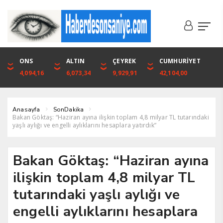
DOLAR
ONS
EURO
ALTIN
ALTIN
ÇEYREK
BIST
CUMHURİYET
46,1316
4,094,16
53,3001
6,073,34
6,073,34
9,929,91
1.720,92
42,104,00
Anasayfa
SonDakika
Bakan Göktaş: “Haziran ayına ilişkin toplam 4,8 milyar TL tutarındaki
yaşlı aylığı ve engelli aylıklarını hesaplara yatırdık”
Bakan Göktaş: “Haziran ayına
ilişkin toplam 4,8 milyar TL
tutarındaki yaşlı aylığı ve
engelli aylıklarını hesaplara