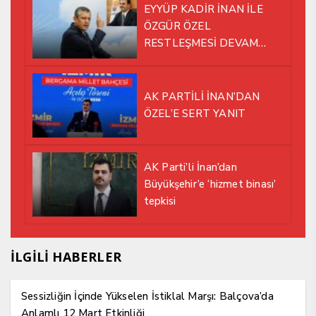
EYYÜP KADİR İNAN İLE
ÖZGÜR ÖZEL
RESTLEŞMESİ DEVAM
EDİYOR
AK PARTİLİ İNAN’DAN
ÖZEL’E SERT YANIT
AK Parti’li İnan’dan
Büyükşehir’e ‘hizmet binası’
tepkisi
İLGİLİ HABERLER
Sessizliğin İçinde Yükselen İstiklal Marşı: Balçova’da
Anlamlı 12 Mart Etkinliği