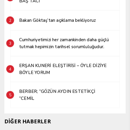
BAŞ TACI
Bakan Göktaş’tan açıklama bekliyoruz
2
Cumhuriyetimizi her zamankinden daha güçlü
3
tutmak hepimizin tarihsel sorumluluğudur.
ERŞAN KUNERİ ELEŞTİRİSİ – ÖYLE DİZİYE
4
BÖYLE YORUM
BERBER; “GÖZÜN AYDIN ESTETİKÇİ
5
“CEMİL
DİĞER HABERLER