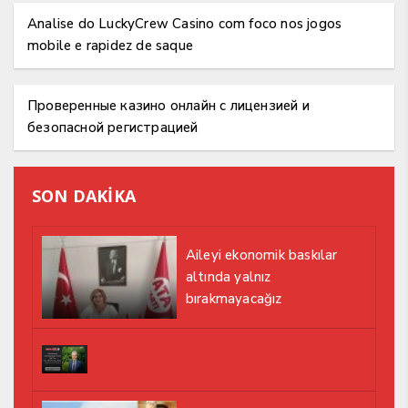
Analise do LuckyCrew Casino com foco nos jogos
mobile e rapidez de saque
Проверенные казино онлайн с лицензией и
безопасной регистрацией
SON DAKİKA
Aileyi ekonomik baskılar
altında yalnız
bırakmayacağız