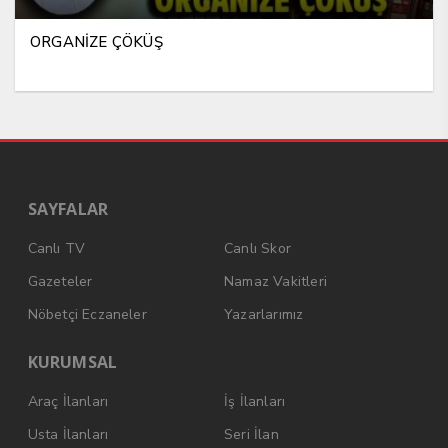
ORGANİZE ÇÖKÜŞ
SAYFALAR
Canlı TV
Canlı Skor
Gazeteler
Namaz Vakitleri
Nöbetçi Eczaneler
Yazarlarımız
KURUMSAL
Araç İlanları
İş İlanları
Usta İlanları
Seri İlan