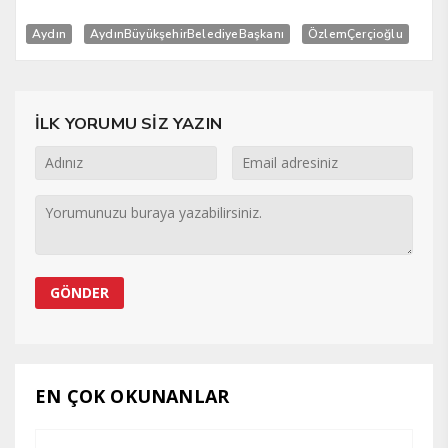
Aydın
AydınBüyükşehirBelediyeBaşkanı
ÖzlemÇerçioğlu
İLK YORUMU SİZ YAZIN
EN ÇOK OKUNANLAR