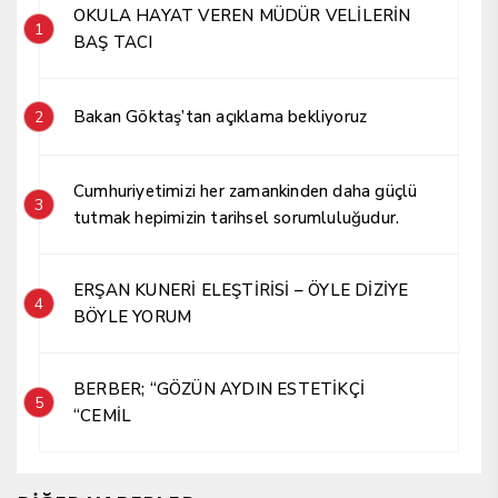
OKULA HAYAT VEREN MÜDÜR VELİLERİN
1
BAŞ TACI
Bakan Göktaş’tan açıklama bekliyoruz
2
Cumhuriyetimizi her zamankinden daha güçlü
3
tutmak hepimizin tarihsel sorumluluğudur.
ERŞAN KUNERİ ELEŞTİRİSİ – ÖYLE DİZİYE
4
BÖYLE YORUM
BERBER; “GÖZÜN AYDIN ESTETİKÇİ
5
“CEMİL