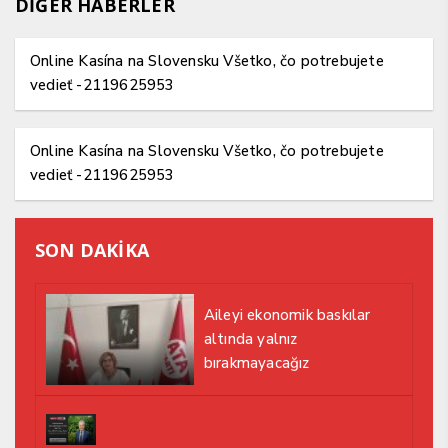
DİĞER HABERLER
Online Kasína na Slovensku Všetko, čo potrebujete
vedieť -2119625953
Online Kasína na Slovensku Všetko, čo potrebujete
vedieť -2119625953
SON DAKİKA
Aileyi ekonomik baskılar
altında yalnız
bırakmayacağız