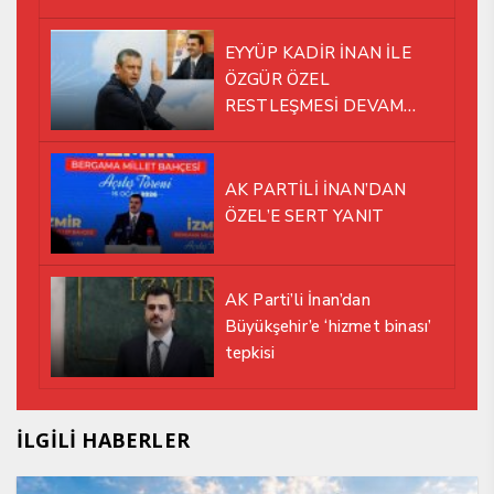
EYYÜP KADİR İNAN İLE
ÖZGÜR ÖZEL
RESTLEŞMESİ DEVAM
EDİYOR
AK PARTİLİ İNAN’DAN
ÖZEL’E SERT YANIT
AK Parti’li İnan’dan
Büyükşehir’e ‘hizmet binası’
tepkisi
İLGİLİ HABERLER