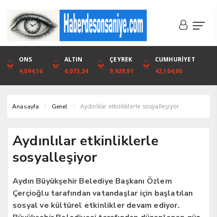
DOLAR
ONS
EURO
ALTIN
ALTIN
ÇEYREK
BIST
CUMHURİYET
46,1316
4,094,16
53,3001
6,073,34
6,073,34
9,929,91
1.720,92
42,104,00
Aydınlılar etkinliklerle sosyalleşiyor
Anasayfa
Genel
Aydınlılar etkinliklerle
sosyalleşiyor
Aydın Büyükşehir Belediye Başkanı Özlem
Çerçioğlu tarafından vatandaşlar için başlatılan
sosyal ve kültürel etkinlikler devam ediyor.