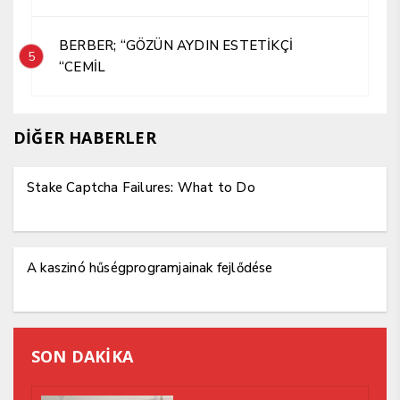
BERBER; “GÖZÜN AYDIN ESTETİKÇİ
5
“CEMİL
DİĞER HABERLER
Stake Captcha Failures: What to Do
A kaszinó hűségprogramjainak fejlődése
SON DAKİKA