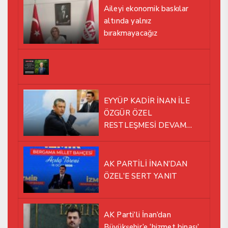
Aileyi ekonomik baskılar
altında yalnız
bırakmayacağız
EYYÜP KADİR İNAN İLE
ÖZGÜR ÖZEL
RESTLEŞMESİ DEVAM
EDİYOR
AK PARTİLİ İNAN’DAN
ÖZEL’E SERT YANIT
AK Parti’li İnan’dan
Büyükşehir’e ‘hizmet binası’