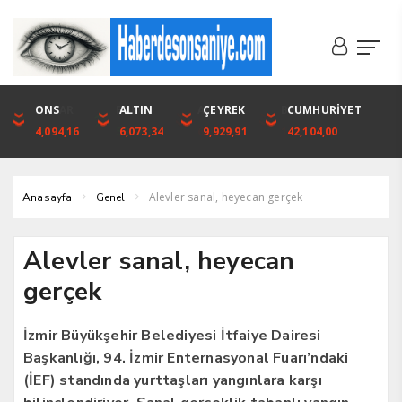
DOLAR
ONS
EURO
ALTIN
ALTIN
ÇEYREK
BIST
CUMHURİYET
46,1316
4,094,16
53,3001
6,073,34
6,073,34
9,929,91
1.720,92
42,104,00
Alevler sanal, heyecan gerçek
Anasayfa
Genel
Alevler sanal, heyecan
gerçek
İzmir Büyükşehir Belediyesi İtfaiye Dairesi
Başkanlığı, 94. İzmir Enternasyonal Fuarı’ndaki
(İEF) standında yurttaşları yangınlara karşı