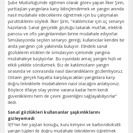
Şube Müdürlüğü’nde eğitmen olarak görev yapan İlker Şirin,
yurttaşları yangınlara karşı bilinçlendirmek ve yangın anında
nasıl müdahale edeceklerini öğretmek için bu çalışmaları
yürüttüklerini söyledi. İlker Şirin, “Katılımcılar için üç senaryo
hazırlandı. Sanal gerçeklik gözlüğü takarak mutfak, elektrik
panosu ve ofis yangınlarından birine müdahale ediyorlar.
Simülasyonda seçilen senaryo gereği, kullanıcılar kendini bir
anda yangının çok yakınında buluyor. Elindeki sanal
gözlüklerin elcikleri ile simülasyon içerisinde yangına
müdahaleye başlıyorlar. Bu oyundaki amaç yangını hızlı ve
etkili şekilde söndürmek. Biz de katılımcıların yangın
sırasında ve sonrasında nasıl davrandıklarını gözlemliyoruz.
Onların gerçek hayatta karşılaşacakları yangınlara karşı
doğru tekniklerle müdahalenin nasıl olacağını anlatıyoruz.
Böylece itfaiye olay yerine varana kadar hem kendi
güvenliklerini hem de çevre güvenliğini sağlayabiliyorlar”
dedi.
Sanal gözlükleri kullananlar şaşkınlıklarını
gizleyemedi
İEF’nin her yaştan konuğu, kuru kimyevi ve karbondioksitli
yangın tüpleri ile doğru müdahale tekniklerini öğretmek