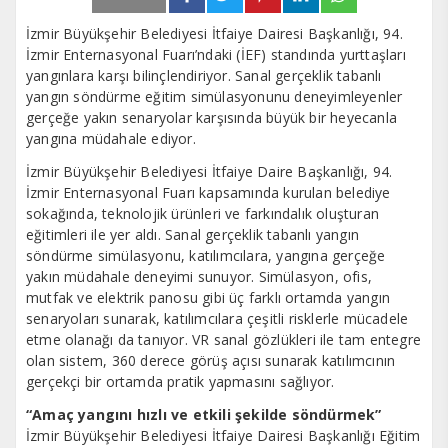
İzmir Büyükşehir Belediyesi İtfaiye Dairesi Başkanlığı, 94.
İzmir Enternasyonal Fuarı’ndaki (İEF) standında yurttaşları
yangınlara karşı bilinçlendiriyor. Sanal gerçeklik tabanlı
yangın söndürme eğitim simülasyonunu deneyimleyenler
gerçeğe yakın senaryolar karşısında büyük bir heyecanla
yangına müdahale ediyor.
İzmir Büyükşehir Belediyesi İtfaiye Daire Başkanlığı, 94.
İzmir Enternasyonal Fuarı kapsamında kurulan belediye
sokağında, teknolojik ürünleri ve farkındalık oluşturan
eğitimleri ile yer aldı. Sanal gerçeklik tabanlı yangın
söndürme simülasyonu, katılımcılara, yangına gerçeğe
yakın müdahale deneyimi sunuyor. Simülasyon, ofis,
mutfak ve elektrik panosu gibi üç farklı ortamda yangın
senaryoları sunarak, katılımcılara çeşitli risklerle mücadele
etme olanağı da tanıyor. VR sanal gözlükleri ile tam entegre
olan sistem, 360 derece görüş açısı sunarak katılımcının
gerçekçi bir ortamda pratik yapmasını sağlıyor.
“Amaç yangını hızlı ve etkili şekilde söndürmek”
İzmir Büyükşehir Belediyesi İtfaiye Dairesi Başkanlığı Eğitim