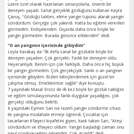
üzere özel olarak hazırlanan senaryolarla, önemli bir
deneyim yaşadı. Sanal gerçeklik gözlüğünü kullanan Kayra
Çavuş, “Gözlüğü taktım, elime yangın tüpünü alarak yangın
söndürdüm. Gerçeğe çok yakındı. Hatta bu eğitimi verenleri
görmedim. Endişelendim. Dışarda daha önce böyle bir
yangın görmedim. Burada görünce etkilendim” dedi.
“O an yangının içerisinde gibiydim”
Leyla Karakaş da “İlk defa sanal bir gözlükle böyle bir
deneyim yaşadım. Çok gerçekti. Farklı bir deneyim oldu.
Heyecanlıydı. Benim için çok farklıydı. Daha önce hiç büyük
bir yangın görmedim. Çok gerçekçiydi. Sanki o an yangının
içerisinde gibiydim. Bizleri bilinçlendirmek için güzel bir
çalışma olmuş. Emeklerinize sağlık” diye konuştu.
7 yaşındaki Masal Ersöz de ilk kez böyle bir gözlük taktığını
ve eğitim simülasyonunda farklı duygular yaşadığını, çok
gerçekçi olduğunu belirtti.
6 yaşındaki Eymen Sarı ise lazerli yangın söndürme cihazı
ile yangına müdahale etmeyi öğrendi. Çocuklar için
tasarlanan itfaiyeci kıyafetini giyen, kask takan Sarı, “Ateşi
söndürdüm ve itfaiyeci oldum. Yangın başladığı zaman onu
nasıl söndüreceğimi öğrendim. Çok güzeldi” dedi.