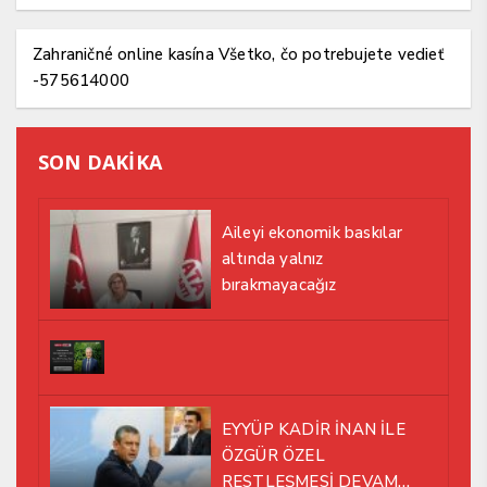
Zahraničné online kasína Všetko, čo potrebujete vedieť
-575614000
SON DAKİKA
Aileyi ekonomik baskılar
altında yalnız
bırakmayacağız
EYYÜP KADİR İNAN İLE
ÖZGÜR ÖZEL
RESTLEŞMESİ DEVAM