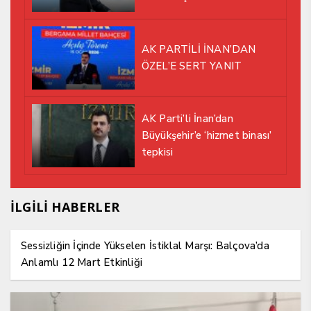
EDİYOR
AK PARTİLİ İNAN’DAN
ÖZEL’E SERT YANIT
AK Parti’li İnan’dan
Büyükşehir’e ‘hizmet binası’
tepkisi
İLGİLİ HABERLER
Sessizliğin İçinde Yükselen İstiklal Marşı: Balçova’da
Anlamlı 12 Mart Etkinliği