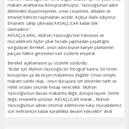
makam anahtarına dönüştürülmüştür. Yazıcıoğlu’nun adını
dillerinden düşürmeyenler, onun cesaretini, ahlakını ve
emanet bilincini taşımaktan acizdir. Açıkça ifade ediyoruz:
Emanete sahip çıkmada AKSAÇLILAR kadar bile
olamadınız.”
AKSAÇLILAR’ın, Muhsin Yazıcıoğlu’nun hatırasını ve
mücadelesini hiçbir çıkar hesabı yapmadan yaşattığını
vurgulayan Bereket, onun adını kişisel kariyer planlarının
parçası hâline getirenleri sert sözlerle eleştirdi.
Bereket açıklamasını şu sözlerle sürdürdü:
“Bizler için Muhsin Yazıcıoğlu bir fotoğraf karesi, bir tören
konuşması ya da seçim malzemesi değildir. Onun ismiyle
makam sahibi olup, onun duruşuna sırt dönenler tarih ve
millet vicdanı önünde hesap verecektir. Muhsin
Yazıcıoğlu’nun davası makamla değil, duruşla taşınır. İsimle
değil, emanetle yürünür. AKSAÇLILAR olarak , Muhsin
Yazıcıoğlu’nun adının istismar edilmesine karşı mücadelemiz
son nefesimize kadar kararlılıkla devam edecektir” dedi