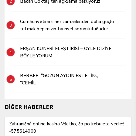
Bakan Göktaş’tan açıklama bekliyoruz
2
Cumhuriyetimizi her zamankinden daha güçlü
3
tutmak hepimizin tarihsel sorumluluğudur.
ERŞAN KUNERİ ELEŞTİRİSİ – ÖYLE DİZİYE
4
BÖYLE YORUM
BERBER; “GÖZÜN AYDIN ESTETİKÇİ
5
“CEMİL
DİĞER HABERLER
Zahraničné online kasína Všetko, čo potrebujete vedieť
-575614000