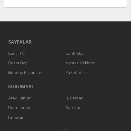
SAYFALAR
Canlı TV
Canlı Skor
Gazeteler
Namaz Vakitleri
Nöbetçi Eczaneler
Yazarlarımız
KURUMSAL
Araç İlanları
İş İlanları
Usta İlanları
Seri İlan
Firmalar