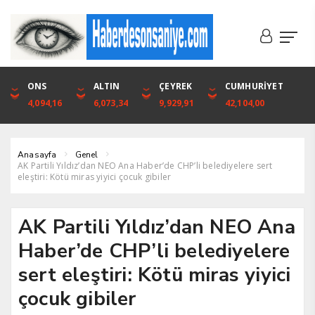
DOLAR
ONS
EURO
ALTIN
ALTIN
ÇEYREK
BIST
CUMHURİYET
46,1316
4,094,16
53,3001
6,073,34
6,073,34
9,929,91
1.720,92
42,104,00
Anasayfa
Genel
AK Partili Yıldız’dan NEO Ana Haber’de CHP’li belediyelere sert
eleştiri: Kötü miras yiyici çocuk gibiler
AK Partili Yıldız’dan NEO Ana
Haber’de CHP’li belediyelere
sert eleştiri: Kötü miras yiyici
çocuk gibiler