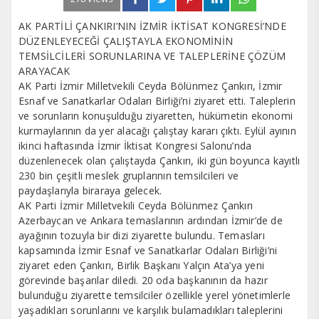
AK PARTİLİ ÇANKIRI’NIN İZMİR İKTİSAT KONGRESİ’NDE
DÜZENLEYECEĞİ ÇALIŞTAYLA EKONOMİNİN
TEMSİLCİLERİ SORUNLARINA VE TALEPLERİNE ÇÖZÜM
ARAYACAK
AK Parti İzmir Milletvekili Ceyda Bölünmez Çankırı, İzmir
Esnaf ve Sanatkarlar Odaları Birliği’ni ziyaret etti. Taleplerin
ve sorunların konuşulduğu ziyaretten, hükümetin ekonomi
kurmaylarının da yer alacağı çalıştay kararı çıktı. Eylül ayının
ikinci haftasında İzmir İktisat Kongresi Salonu’nda
düzenlenecek olan çalıştayda Çankırı, iki gün boyunca kayıtlı
230 bin çeşitli meslek gruplarının temsilcileri ve
paydaşlarıyla biraraya gelecek.
AK Parti İzmir Milletvekili Ceyda Bölünmez Çankırı
Azerbaycan ve Ankara temaslarının ardından İzmir’de de
ayağının tozuyla bir dizi ziyarette bulundu. Temasları
kapsamında İzmir Esnaf ve Sanatkarlar Odaları Birliği’ni
ziyaret eden Çankırı, Birlik Başkanı Yalçın Ata’ya yeni
görevinde başarılar diledi. 20 oda başkanının da hazır
bulunduğu ziyarette temsilciler özellikle yerel yönetimlerle
yaşadıkları sorunlarını ve karşılık bulamadıkları taleplerini