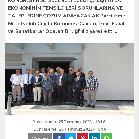
KONGRESİ’NDE DÜZENLEYECEĞİ ÇALIŞTAYLA
EKONOMİNİN TEMSİLCİLERİ SORUNLARINA VE
TALEPLERİNE ÇÖZÜM ARAYACAK AK Parti İzmir
Milletvekili Ceyda Bölünmez Çankırı, İzmir Esnaf
ve Sanatkarlar Odaları Birliği’ni ziyaret etti…
Yayınlanma:
25 Temmuz 2023 - 18:16
Güncelleme:
25 Temmuz 2023 - 18:16
278 views