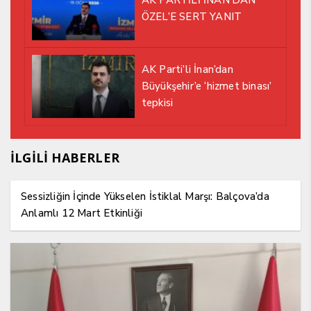
AK PARTİLİ İNAN’DAN
ÖZEL’E SERT YANIT
AK Parti’li İnan’dan
Büyükşehir’e ‘hizmet binası’
tepkisi
İLGİLİ HABERLER
Sessizliğin İçinde Yükselen İstiklal Marşı: Balçova’da
Anlamlı 12 Mart Etkinliği