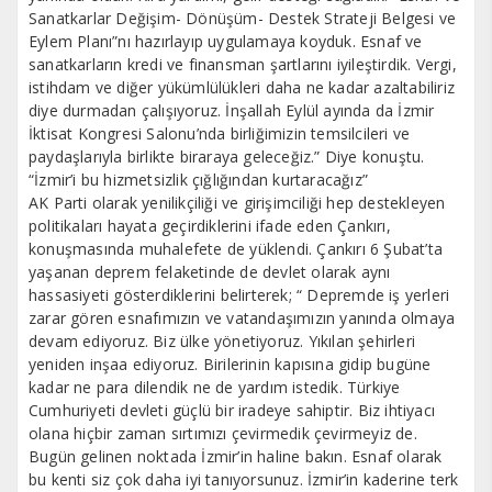
Sanatkarlar Değişim- Dönüşüm- Destek Strateji Belgesi ve
Eylem Planı”nı hazırlayıp uygulamaya koyduk. Esnaf ve
sanatkarların kredi ve finansman şartlarını iyileştirdik. Vergi,
istihdam ve diğer yükümlülükleri daha ne kadar azaltabiliriz
diye durmadan çalışıyoruz. İnşallah Eylül ayında da İzmir
İktisat Kongresi Salonu’nda birliğimizin temsilcileri ve
paydaşlarıyla birlikte biraraya geleceğiz.” Diye konuştu.
“İzmir’i bu hizmetsizlik çığlığından kurtaracağız”
AK Parti olarak yenilikçiliği ve girişimciliği hep destekleyen
politikaları hayata geçirdiklerini ifade eden Çankırı,
konuşmasında muhalefete de yüklendi. Çankırı 6 Şubat’ta
yaşanan deprem felaketinde de devlet olarak aynı
hassasiyeti gösterdiklerini belirterek; “ Depremde iş yerleri
zarar gören esnafımızın ve vatandaşımızın yanında olmaya
devam ediyoruz. Biz ülke yönetiyoruz. Yıkılan şehirleri
yeniden inşaa ediyoruz. Birilerinin kapısına gidip bugüne
kadar ne para dilendik ne de yardım istedik. Türkiye
Cumhuriyeti devleti güçlü bir iradeye sahiptir. Biz ihtiyacı
olana hiçbir zaman sırtımızı çevirmedik çevirmeyiz de.
Bugün gelinen noktada İzmir’in haline bakın. Esnaf olarak
bu kenti siz çok daha iyi tanıyorsunuz. İzmir’in kaderine terk