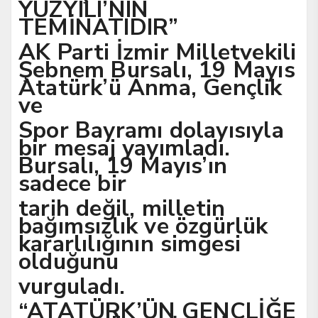
YÜZYILI’NIN
TEMİNATIDIR”
AK Parti İzmir Milletvekili
Şebnem Bursalı, 19 Mayıs
Atatürk’ü Anma, Gençlik
ve
Spor Bayramı dolayısıyla
bir mesaj yayımladı.
Bursalı, 19 Mayıs’ın
sadece bir
tarih değil, milletin
bağımsızlık ve özgürlük
kararlılığının simgesi
olduğunu
vurguladı.
“ATATÜRK’ÜN GENÇLİĞE