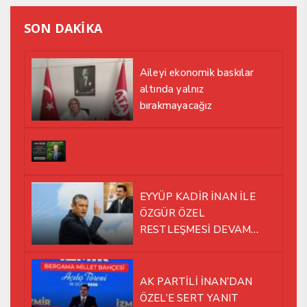
SON DAKİKA
Aileyi ekonomik baskılar
altında yalnız
bırakmayacağız
EYYÜP KADİR İNAN İLE
ÖZGÜR ÖZEL
RESTLEŞMESİ DEVAM
EDİYOR
AK PARTİLİ İNAN’DAN
ÖZEL’E SERT YANIT