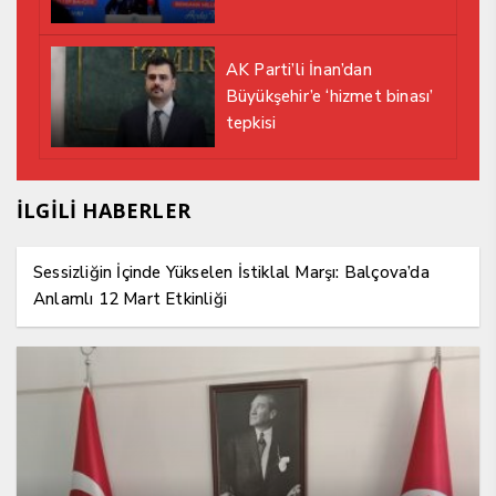
AK Parti’li İnan’dan
Büyükşehir’e ‘hizmet binası’
tepkisi
İLGİLİ HABERLER
Sessizliğin İçinde Yükselen İstiklal Marşı: Balçova’da
Anlamlı 12 Mart Etkinliği