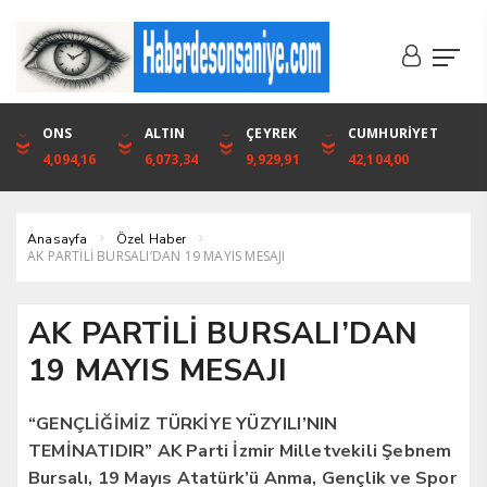
DOLAR
ONS
EURO
ALTIN
ALTIN
ÇEYREK
BIST
CUMHURİYET
46,1316
4,094,16
53,3001
6,073,34
6,073,34
9,929,91
1.720,92
42,104,00
Anasayfa
Özel Haber
AK PARTİLİ BURSALI’DAN 19 MAYIS MESAJI
AK PARTİLİ BURSALI’DAN
19 MAYIS MESAJI
“GENÇLİĞİMİZ TÜRKİYE YÜZYILI’NIN
TEMİNATIDIR” AK Parti İzmir Milletvekili Şebnem
Bursalı, 19 Mayıs Atatürk’ü Anma, Gençlik ve Spor