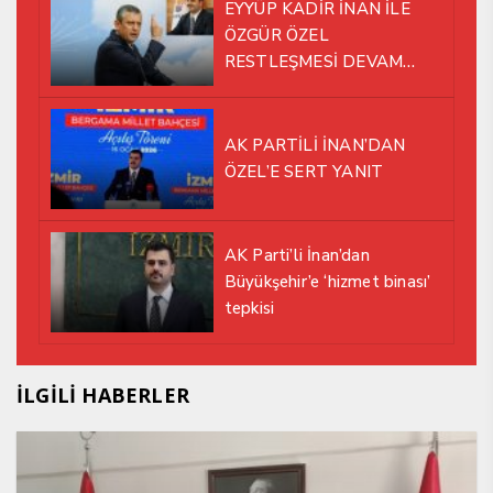
EYYÜP KADİR İNAN İLE
ÖZGÜR ÖZEL
RESTLEŞMESİ DEVAM
EDİYOR
AK PARTİLİ İNAN’DAN
ÖZEL’E SERT YANIT
AK Parti’li İnan’dan
Büyükşehir’e ‘hizmet binası’
tepkisi
İLGİLİ HABERLER