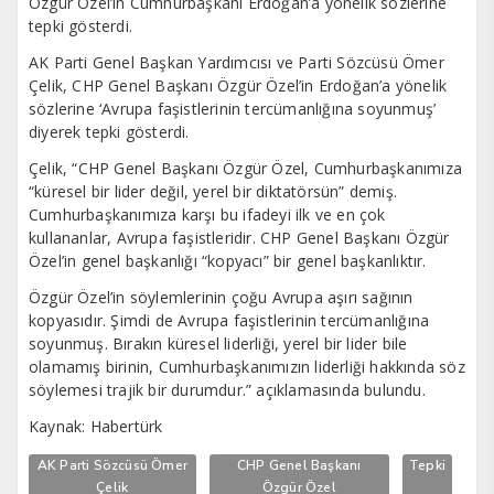
Özgür Özel’in Cumhurbaşkanı Erdoğan’a yönelik sözlerine
tepki gösterdi.
AK Parti Genel Başkan Yardımcısı ve Parti Sözcüsü Ömer
Çelik, CHP Genel Başkanı Özgür Özel’in Erdoğan’a yönelik
sözlerine ‘Avrupa faşistlerinin tercümanlığına soyunmuş’
diyerek tepki gösterdi.
Çelik, “CHP Genel Başkanı Özgür Özel, Cumhurbaşkanımıza
“küresel bir lider değil, yerel bir diktatörsün” demiş.
Cumhurbaşkanımıza karşı bu ifadeyi ilk ve en çok
kullananlar, Avrupa faşistleridir. CHP Genel Başkanı Özgür
Özel’in genel başkanlığı “kopyacı” bir genel başkanlıktır.
Özgür Özel’in söylemlerinin çoğu Avrupa aşırı sağının
kopyasıdır. Şimdi de Avrupa faşistlerinin tercümanlığına
soyunmuş. Bırakın küresel liderliği, yerel bir lider bile
olamamış birinin, Cumhurbaşkanımızın liderliği hakkında söz
söylemesi trajik bir durumdur.” açıklamasında bulundu.
Kaynak: Habertürk
AK Parti Sözcüsü Ömer
CHP Genel Başkanı
Tepki
Çelik
Özgür Özel