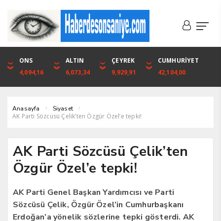
DOLAR
ONS
EURO
ALTIN
ALTIN
ÇEYREK
BIST
CUMHURİYET
46,1316
4,094,16
53,3001
6,073,34
6,073,34
9,929,91
1.720,92
42,104,00
Anasayfa
Siyaset
AK Parti Sözcüsü Çelik’ten Özgür Özel’e tepki!
AK Parti Sözcüsü Çelik’ten
Özgür Özel’e tepki!
AK Parti Genel Başkan Yardımcısı ve Parti
Sözcüsü Çelik, Özgür Özel’in Cumhurbaşkanı
Erdoğan’a yönelik sözlerine tepki gösterdi. AK