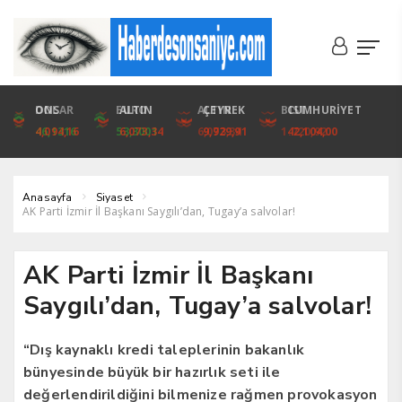
DOLAR
ONS
EURO
ALTIN
ALTIN
ÇEYREK
BIST
CUMHURİYET
46,1316
4,094,16
53,3001
6,073,34
6,073,34
9,929,91
1.720,92
42,104,00
Anasayfa
Siyaset
AK Parti İzmir İl Başkanı Saygılı’dan, Tugay’a salvolar!
AK Parti İzmir İl Başkanı
Saygılı’dan, Tugay’a salvolar!
“Dış kaynaklı kredi taleplerinin bakanlık
bünyesinde büyük bir hazırlık seti ile
değerlendirildiğini bilmenize rağmen provokasyon