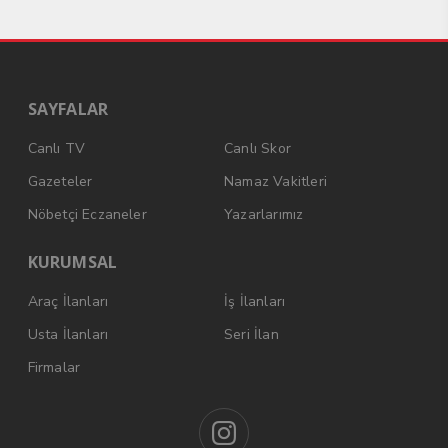
SAYFALAR
Canlı TV
Canlı Skor
Gazeteler
Namaz Vakitleri
Nöbetçi Eczaneler
Yazarlarımız
KURUMSAL
Araç İlanları
İş İlanları
Usta İlanları
Seri İlan
Firmalar