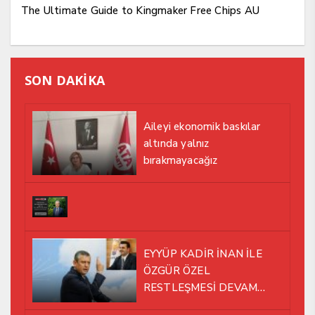
The Ultimate Guide to Kingmaker Free Chips AU
SON DAKİKA
Aileyi ekonomik baskılar
altında yalnız
bırakmayacağız
EYYÜP KADİR İNAN İLE
ÖZGÜR ÖZEL
RESTLEŞMESİ DEVAM
EDİYOR