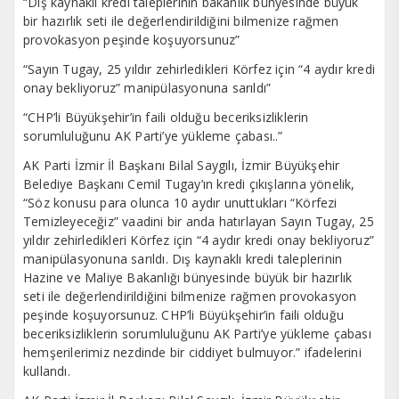
“Dış kaynaklı kredi taleplerinin bakanlık bünyesinde büyük
bir hazırlık seti ile değerlendirildiğini bilmenize rağmen
provokasyon peşinde koşuyorsunuz”
“Sayın Tugay, 25 yıldır zehirledikleri Körfez için “4 aydır kredi
onay bekliyoruz” manipülasyonuna sarıldı”
“CHP’li Büyükşehir’in faili olduğu beceriksizliklerin
sorumluluğunu AK Parti’ye yükleme çabası..”
AK Parti İzmir İl Başkanı Bilal Saygılı, İzmir Büyükşehir
Belediye Başkanı Cemil Tugay’ın kredi çıkışlarına yönelik,
“Söz konusu para olunca 10 aydır unuttukları “Körfezi
Temizleyeceğiz” vaadini bir anda hatırlayan Sayın Tugay, 25
yıldır zehirledikleri Körfez için “4 aydır kredi onay bekliyoruz”
manipülasyonuna sarıldı. Dış kaynaklı kredi taleplerinin
Hazine ve Maliye Bakanlığı bünyesinde büyük bir hazırlık
seti ile değerlendirildiğini bilmenize rağmen provokasyon
peşinde koşuyorsunuz. CHP’li Büyükşehir’in faili olduğu
beceriksizliklerin sorumluluğunu AK Parti’ye yükleme çabası
hemşerilerimiz nezdinde bir ciddiyet bulmuyor.” ifadelerini
kullandı.