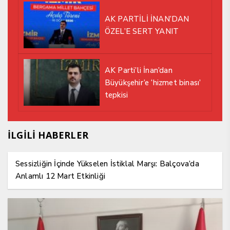
AK PARTİLİ İNAN’DAN
ÖZEL’E SERT YANIT
AK Parti’li İnan’dan
Büyükşehir’e ‘hizmet binası’
tepkisi
İLGİLİ HABERLER
Sessizliğin İçinde Yükselen İstiklal Marşı: Balçova’da
Anlamlı 12 Mart Etkinliği