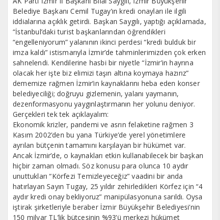
AK Parti İzmir İl Başkanı Bilal Saygılı, İzmir Büyükşehir
Belediye Başkanı Cemil Tugay’ın kredi onayları ile ilgili
iddialarına açıklık getirdi. Başkan Saygılı, yaptığı açıklamada,
“İstanbul’daki turist başkanlarından öğrendikleri
“engelleniyorum” yalanının ikinci perdesi “kredi bulduk bir
imza kaldı” istismarıyla İzmir’de tahminlerimizden çok erken
sahnelendi. Kendilerine hasbi bir niyetle “İzmir’in hayrına
olacak her işte biz elimizi taşın altına koymaya hazırız”
dememize rağmen İzmir’in kaynaklarını heba eden konser
belediyeciliği; doğruyu gizlemenin, yalanı yaymanın,
dezenformasyonu yaygınlaştırmanın her yolunu deniyor.
Gerçekleri tek tek açıklayalım:
Ekonomik krizler, pandemi ve asrın felaketine rağmen 3
Kasım 2002’den bu yana Türkiye’de yerel yönetimlere
ayrılan bütçenin tamamını karşılayan bir hükümet var.
Ancak İzmir’de, o kaynakları etkin kullanabilecek bir başkan
hiçbir zaman olmadı. Söz konusu para olunca 10 aydır
unuttukları “Körfezi Temizleyeceğiz” vaadini bir anda
hatırlayan Sayın Tugay, 25 yıldır zehirledikleri Körfez için “4
aydır kredi onay bekliyoruz” manipülasyonuna sarıldı. Oysa
iştirak şirketleriyle beraber İzmir Büyükşehir Belediyesi’nin
150 milyar TL’lik bütçesinin %93’ü merkezi hükümet