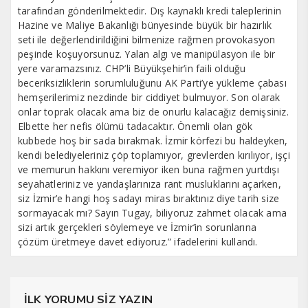
tarafından gönderilmektedir. Dış kaynaklı kredi taleplerinin
Hazine ve Maliye Bakanlığı bünyesinde büyük bir hazırlık
seti ile değerlendirildiğini bilmenize rağmen provokasyon
peşinde koşuyorsunuz. Yalan algı ve manipülasyon ile bir
yere varamazsınız. CHP’li Büyükşehir’in faili olduğu
beceriksizliklerin sorumluluğunu AK Parti’ye yükleme çabası
hemşerilerimiz nezdinde bir ciddiyet bulmuyor. Son olarak
onlar toprak olacak ama biz de onurlu kalacağız demişsiniz.
Elbette her nefis ölümü tadacaktır. Önemli olan gök
kubbede hoş bir sada bırakmak. İzmir körfezi bu haldeyken,
kendi belediyeleriniz çöp toplamıyor, grevlerden kırılıyor, işçi
ve memurun hakkını veremiyor iken buna rağmen yurtdışı
seyahatleriniz ve yandaşlarınıza rant musluklarını açarken,
siz İzmir’e hangi hoş sadayı miras bıraktınız diye tarih size
sormayacak mı? Sayın Tugay, biliyoruz zahmet olacak ama
sizi artık gerçekleri söylemeye ve İzmir’in sorunlarına
çözüm üretmeye davet ediyoruz.” ifadelerini kullandı.
İLK YORUMU SİZ YAZIN