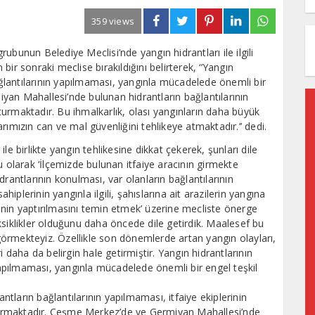
359 views
bunun Belediye Meclisi’nde yangın hidrantları ile ilgili
ir sonraki meclise bırakıldığını belirterek, ‘’Yangın
bağlantılarının yapılmaması, yangınla mücadelede önemli bir
an Mahallesi’nde bulunan hidrantların bağlantılarının
urmaktadır. Bu ihmalkarlık, olası yangınların daha büyük
ımızın can ve mal güvenliğini tehlikeye atmaktadır.’’ dedi.
e birlikte yangın tehlikesine dikkat çekerek, şunları dile
u olarak ‘İlçemizde bulunan itfaiye aracının girmekte
rantlarının konulması, var olanların bağlantılarının
hiplerinin yangınla ilgili, şahıslarına ait arazilerin yangına
nin yaptırılmasını temin etmek’ üzerine mecliste önerge
ksiklikler olduğunu daha öncede dile getirdik. Maalesef bu
örmekteyiz. Özellikle son dönemlerde artan yangın olayları,
 daha da belirgin hale getirmiştir. Yangın hidrantlarının
 yapılmaması, yangınla mücadelede önemli bir engel teşkil
antların bağlantılarının yapılmaması, itfaiye ekiplerinin
aştırmaktadır. Çeşme Merkez’de ve Germiyan Mahallesi’nde