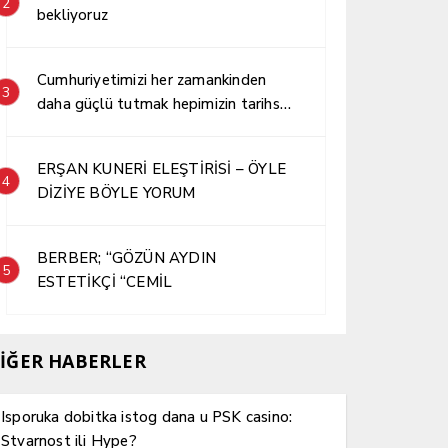
2
bekliyoruz
Cumhuriyetimizi her zamankinden
3
daha güçlü tutmak hepimizin tarihsel
sorumluluğudur.
ERŞAN KUNERİ ELEŞTİRİSİ – ÖYLE
4
DİZİYE BÖYLE YORUM
BERBER; “GÖZÜN AYDIN
5
ESTETİKÇİ “CEMİL
İĞER HABERLER
Isporuka dobitka istog dana u PSK casino:
Stvarnost ili Hype?