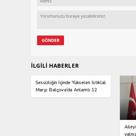
İLGİLİ HABERLER
Sessizliğin İçinde Yükselen İstiklal
Marşı: Balçova’da Anlamlı 12
Mart Etkinliği
Ailey
yalnı