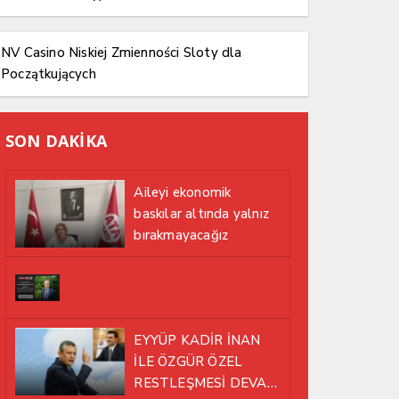
NV Casino Niskiej Zmienności Sloty dla
Początkujących
SON DAKİKA
Aileyi ekonomik
baskılar altında yalnız
bırakmayacağız
EYYÜP KADİR İNAN
İLE ÖZGÜR ÖZEL
RESTLEŞMESİ DEVAM