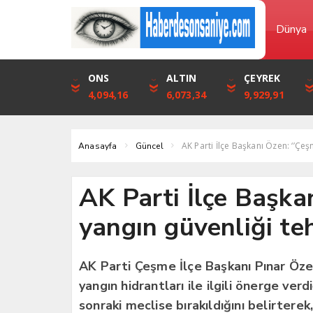
Dünya
DOLAR
ONS
EURO
ALTIN
STERLİN
ÇEYREK
46,1316
4,094,16
53,3001
6,073,34
61,7411
9,929,91
AK Parti İlçe Başkanı Özen: ‘’Çeş
Anasayfa
Güncel
AK Parti İlçe Başka
yangın güvenliği teh
AK Parti Çeşme İlçe Başkanı Pınar Öze
yangın hidrantları ile ilgili önerge ver
sonraki meclise bırakıldığını belirterek, 