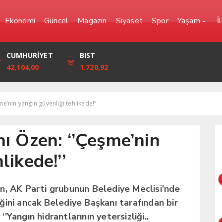
Ekonomi
Güncel
Magazin
Siyaset
Spor
Yaşam
İ
YEN
CUMHURİYET
FRANK
BIST
0,0000
42,104,00
57,6861
1.720,92
me’nin yangın güvenliği tehlikede!’’
nı Özen: ‘’Çeşme’nin
likede!’’
n, AK Parti grubunun Belediye Meclisi’nde
diğini ancak Belediye Başkanı tarafından bir
‘’Yangın hidrantlarının yetersizliği..