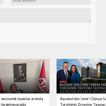
i ekonomik baskılar altında
Bazekol’den İzmir’i Dünya S
z bırakmayacağız
Turizminin Zirvesine Taşıyac