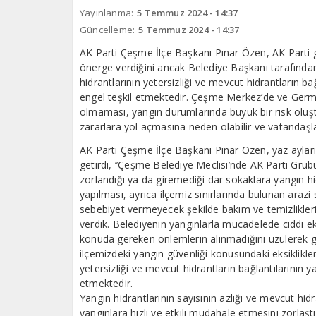
Yayınlanma:
5 Temmuz 2024 - 14:37
Güncelleme:
5 Temmuz 2024 - 14:37
AK Parti Çeşme İlçe Başkanı Pınar Özen, AK Parti gru
önerge verdiğini ancak Belediye Başkanı tarafından b
hidrantlarının yetersizliği ve mevcut hidrantların 
engel teşkil etmektedir. Çeşme Merkez’de ve Germiy
olmaması, yangın durumlarında büyük bir risk oluşt
zararlara yol açmasına neden olabilir ve vatandaşlar
AK Parti Çeşme İlçe Başkanı Pınar Özen, yaz ayları il
getirdi, ‘’Çeşme Belediye Meclisi’nde AK Parti Grub
zorlandığı ya da giremediği dar sokaklara yangın hid
yapılması, ayrıca ilçemiz sınırlarında bulunan arazi sa
sebebiyet vermeyecek şekilde bakım ve temizlikleri
verdik. Belediyenin yangınlarla mücadelede ciddi e
konuda gereken önlemlerin alınmadığını üzülerek g
ilçemizdeki yangın güvenliği konusundaki eksiklikleri
yetersizliği ve mevcut hidrantların bağlantılarının
etmektedir.
Yangın hidrantlarının sayısının azlığı ve mevcut hidr
yangınlara hızlı ve etkili müdahale etmesini zorl