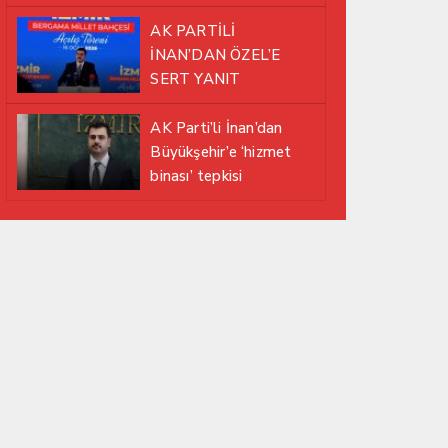
EDİYOR
AK PARTİLİ
İNAN’DAN ÖZEL’E
SERT YANIT
AK Parti’li İnan’dan
Büyükşehir’e ‘hizmet
binası’ tepkisi