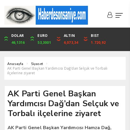
DOLAR
ONS
EURO
ALTIN
ALTIN
ÇEYREK
BIST
CUMHURİYET
46,1316
4,094,16
53,3001
6,073,34
6,073,34
9,929,91
1.720,92
42,104,00
Anasayfa
Siyaset
AK Parti Genel Başkan Yardımcısı Dağ’dan Selçuk ve Torbalı
ilçelerine ziyaret
AK Parti Genel Başkan
Yardımcısı Dağ’dan Selçuk ve
Torbalı ilçelerine ziyaret
AK Parti Genel Başkan Yardımcısı Hamza Dağ,