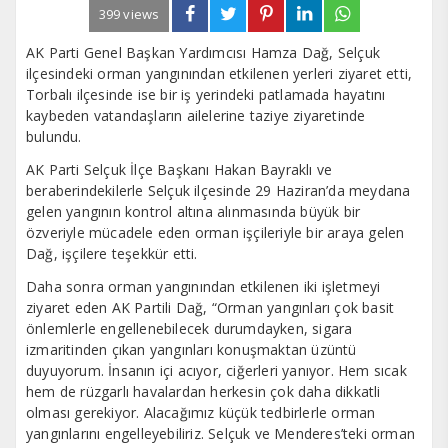
399 views
AK Parti Genel Başkan Yardımcısı Hamza Dağ, Selçuk
ilçesindeki orman yangınından etkilenen yerleri ziyaret etti,
Torbalı ilçesinde ise bir iş yerindeki patlamada hayatını
kaybeden vatandaşların ailelerine taziye ziyaretinde
bulundu.
AK Parti Selçuk İlçe Başkanı Hakan Bayraklı ve
beraberindekilerle Selçuk ilçesinde 29 Haziran’da meydana
gelen yangının kontrol altına alınmasında büyük bir
özveriyle mücadele eden orman işçileriyle bir araya gelen
Dağ, işçilere teşekkür etti.
Daha sonra orman yangınından etkilenen iki işletmeyi
ziyaret eden AK Partili Dağ, “Orman yangınları çok basit
önlemlerle engellenebilecek durumdayken, sigara
izmaritinden çıkan yangınları konuşmaktan üzüntü
duyuyorum. İnsanın içi acıyor, ciğerleri yanıyor. Hem sıcak
hem de rüzgarlı havalardan herkesin çok daha dikkatli
olması gerekiyor. Alacağımız küçük tedbirlerle orman
yangınlarını engelleyebiliriz. Selçuk ve Menderes’teki orman