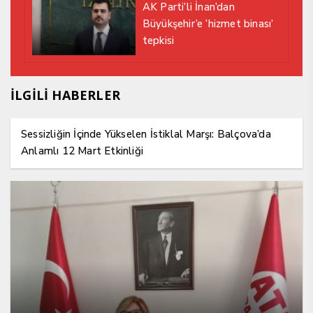
AK Parti’li İnan’dan
Büyükşehir’e ‘hizmet binası’
tepkisi
İLGİLİ HABERLER
Sessizliğin İçinde Yükselen İstiklal Marşı: Balçova’da
Anlamlı 12 Mart Etkinliği