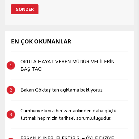
EN ÇOK OKUNANLAR
OKULA HAYAT VEREN MÜDÜR VELİLERİN
1
BAŞ TACI
Bakan Göktaş’tan açıklama bekliyoruz
2
Cumhuriyetimizi her zamankinden daha güçlü
3
tutmak hepimizin tarihsel sorumluluğudur.
ERŞAN KUNERİ ELEŞTİRİSİ – ÖYLE DİZİYE