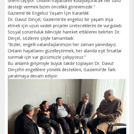
önem taşıyor. Onların hayatlarını kolaylaştıracak her türlü
desteği vermek bizim öncelikli görevimizdir.”
Gaziemir’de Engelsiz Yaşam İçin Kararlılık
Dr. Davut Dinçel, Gaziemir’de engelsiz bir yaşam inşa
etmek için uzun vadeli projeler üreteceklerini de vurguladı.
Sosyal sorumluluk bilinciyle hareket ettiklerini belirten Dr.
Dinçel, sözlerini şöyle tamamladı:
“Bizler, engelli vatandaşlarımızın her zaman yanındayız.
Onların hayatlarını güzelleştirmek, her alanda eşit fırsatlar
sunmak için var gücümüzle çalışıyoruz.”
Bu anlamlı girişimiyle büyük takdir toplayan Dr. Davut
Dinçel’in engellilere yönelik destekleri, Gaziemir’de fark
yaratmaya devam ediyor.