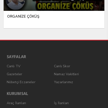
ORGANİZE ÇÖKÜŞ
SAYFALAR
Canlı TV
Canlı Skor
Gazeteler
Namaz Vakitleri
Nöbetçi Eczaneler
Yazarlarımız
KURUMSAL
Araç İlanları
İş İlanları