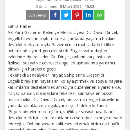
Güncelleme:
5 Mart 2025 - 15:02
324 views
Sahra Haber
AK Parti Gaziemir Belediye Meclis Üyesi Dr. Davut Dinçel,
engelli bireylerin toplumda eşit şartlarda yaşama hakkını
desteklemek amacıyla Gaziemir’deki muhtarlarla birlikte
anlamlı bir ziyaret gerçekleştirdi. Engelli vatandaşları
evlerinde ziyaret eden Dr. Dinçel, onların karşılaştıkları
fiziksel, sosyal ve çevresel engelleri aşmalarına yardımcı
olmak için harekete geçti.
Tekerlekli Sandalyeler İhtiyaç Sahiplerine Ulaştırıldı
Engelli bireylerin hayatlarını kolaylaştırmak ve sosyal hayata
katılımlarını desteklemek amacıyla düzenlenen ziyaretlerde,
ihtiyaç sahibi vatandaşlara tekerlekli sandalyeleri bizzat
teslim edildi. Dr. Davut Dinçel, her zaman engelli bireylerin
yanında olduklarını vurgulayarak şu ifadeleri kullandı:
“Engelli bireylerimizin eğitim, sağlık ve sosyal hayatlarını
desteklemek için tüm imkanlarımızı seferber etmeye devam
edeceğiz. Onların yaşam kalitesini artırmak bizim en büyük
sorumluluğumuzdur. Engelleri birlikte aşacağız.”