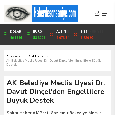
DOLAR
ONS
EURO
ALTIN
ALTIN
ÇEYREK
BIST
CUMHURİYET
46,1316
4,094,16
53,3001
6,073,34
6,073,34
9,929,91
1.720,92
42,104,00
Anasayfa
Özel Haber
AK Belediye Meclis Üyesi Dr. Davut Dinçel’den Engellilere Büyük
Destek
AK Belediye Meclis Üyesi Dr.
Davut Dinçel’den Engellilere
Büyük Destek
Sahra Haber AK Parti Gaziemir Belediye Meclis