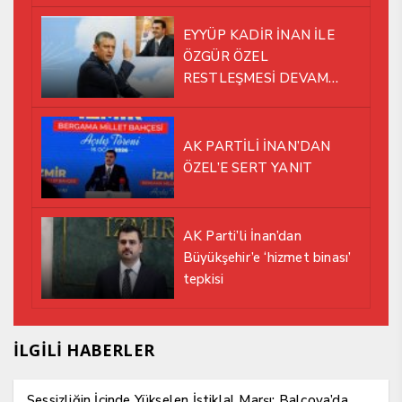
EYYÜP KADİR İNAN İLE
ÖZGÜR ÖZEL
RESTLEŞMESİ DEVAM
EDİYOR
AK PARTİLİ İNAN’DAN
ÖZEL’E SERT YANIT
AK Parti’li İnan’dan
Büyükşehir’e ‘hizmet binası’
tepkisi
İLGİLİ HABERLER
Sessizliğin İçinde Yükselen İstiklal Marşı: Balçova’da