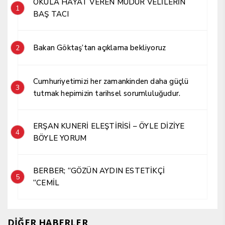
OKULA HAYAT VEREN MÜDÜR VELİLERİN
1
BAŞ TACI
Bakan Göktaş’tan açıklama bekliyoruz
2
Cumhuriyetimizi her zamankinden daha güçlü
3
tutmak hepimizin tarihsel sorumluluğudur.
ERŞAN KUNERİ ELEŞTİRİSİ – ÖYLE DİZİYE
4
BÖYLE YORUM
BERBER; “GÖZÜN AYDIN ESTETİKÇİ
5
“CEMİL
DİĞER HABERLER