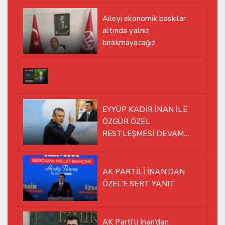
Aileyi ekonomik baskılar
altında yalnız
bırakmayacağız
EYYÜP KADİR İNAN İLE
ÖZGÜR ÖZEL
RESTLEŞMESİ DEVAM
EDİYOR
AK PARTİLİ İNAN’DAN
ÖZEL’E SERT YANIT
AK Parti’li İnan’dan