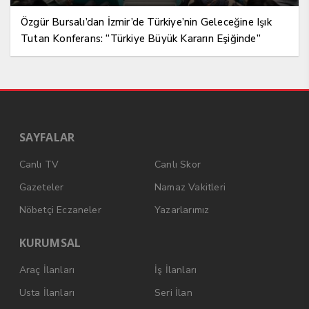
Özgür Bursalı’dan İzmir’de Türkiye’nin Geleceğine Işık
Tutan Konferans: “Türkiye Büyük Kararın Eşiğinde”
SAYFALAR
Canlı TV
Canlı Skor
Gazeteler
Namaz Vakitleri
Nöbetçi Eczaneler
Yazarlarımız
KURUMSAL
Araç İlanları
İş İlanları
Usta İlanları
Seri İlan