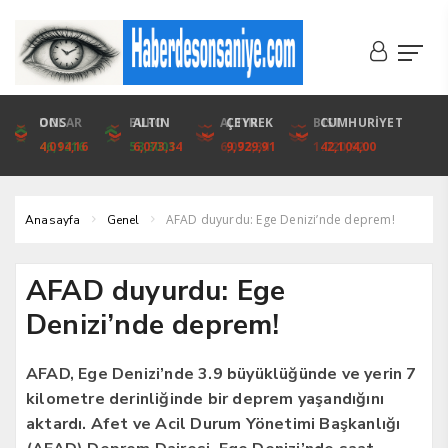
DOLAR
ONS
EURO
ALTIN
ALTIN
ÇEYREK
BIST
CUMHURİYET
46,1316
4,094,16
53,3001
6,073,34
6,073,34
9,929,91
1.720,92
42,104,00
AFAD duyurdu: Ege Denizi’nde deprem!
Anasayfa
Genel
AFAD duyurdu: Ege
Denizi’nde deprem!
AFAD, Ege Denizi’nde 3.9 büyüklüğünde ve yerin 7
kilometre derinliğinde bir deprem yaşandığını
aktardı. Afet ve Acil Durum Yönetimi Başkanlığı