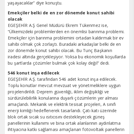
yaşayacaklar” diye konuştu.
Emekçiler belki de en zor dönemde konut sahibi
olacak
EGEŞEHİR A.Ş Genel Müdürü Ekrem Tükenmez ise,
“Ülkemizdeki problemlerden en önemlisi barınma problemi.
Emekçiler için barınma problemini ortadan kaldırmak bir ev
sahibi olmak çok zorlaştı. Buradaki arkadaşlar belki de en
zor dönemde konut sahibi olacak. Bu Tunç Başkanın
iradesi altında gerçekleşiyor. Yoksa bu ekonomik koşullarda
bu şartlarda çözümler bulmak çok kolay değil” dedi.
546 konut inşa edilecek
EGEŞEHİR A.Ş. tarafından 546 adet konut inşa edilecek.
Toplu konutlar mevcut mevzuat ve yönetmeliklere uygun
projelendirildi. Deprem güvenliği, iklim değişikliği ve
sürdürülebilirlik konularına duyarlı çözümlerin yer alması
amaçlandı. Mekanik ve elektrik tesisat projeleri, A sınıfı
enerji kimliği hedeflenerek tasarlandı. Çatı katı üzerinde
blok ortak sıcak su ısıtıcısını destekleyecek güneş
panellerinin kullanımı ve bina ortak alanlarının aydınlatma
ihtiyacına katkı sağlaması amaçlanan fotovoltaik panellerin