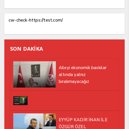
cw-check-https://test.com/
SON DAKİKA
Aileyi ekonomik baskılar
altında yalnız
bırakmayacağız
EYYÜP KADİR İNAN İLE
ÖZGÜR ÖZEL