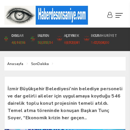
DOLAR
ONS
EURO
ALTIN
ALTIN
ÇEYREK
BIST
CUMHURİYET
46,1316
4,094,16
53,3001
6,073,34
6,073,34
9,929,91
1.720,92
42,104,00
Anasayfa
SonDakika
İzmir Büyükşehir Belediyesi’nin belediye personeli
ve dar gelirli aileler için uygulamaya koyduğu 546
dairelik toplu konut projesinin temeli atıldı.
Temel atma töreninde konuşan Başkan Tunç
Soyer, “Ekonomik krizin her geçen..