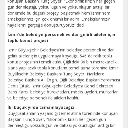
konuşan Başkan Tunç Soyer, “Ekonomik krizin her geçen
gün derinleştiği, yoksulluğun ve yoksunluğun arttığı bir
dönemde bu değerli projeyi başlatmak hem İzmir hem
emekçilerimiz için çok önemli bir adım. Emekçilerimizin
hayallerini gerçeğe dönüştürüyoruz” dedi.
İzmir’de belediye personeli ve dar gelirli aileler için
toplu konut projesi
İzmir Büyükşehir Belediyesi’nin belediye personeli ve dar
gelirli aileler için uygulamaya koyduğu 546 dairelik toplu
konut projesinin temeli atıldı. Çiğli’deki 36 bin metrekarelik
alana yapılacak toplu konutların temel atma törenine İzmir
Büyükşehir Belediye Başkanı Tunç Soyer, Narlıdere
Belediye Başkanı Ali Engin, Çiğli Belediye Başkan Yardımcısı
Deniz Çıtak, İzmir Büyükşehir Belediyesi Genel Sekreteri
Barış Karcı, belediye bürokratları, meclis üyeleri, muhtarlar
ve belediye personeli ile aileleri katıldı.
İki buçuk yılda tamamlayacağız
Duygusal anların yaşandığı temel atma töreninde konuşan
Başkan Tunç Soyer, “Ekonomik krizin her geçen gün
derinleştiği, yoksulluğun ve dahası yoksunluğun arttığı bir