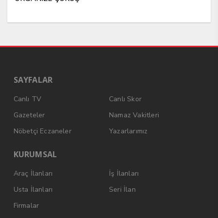
SAYFALAR
Canlı TV
Canlı Skor
Gazeteler
Namaz Vakitleri
Nöbetçi Eczaneler
Yazarlarımız
KURUMSAL
Araç İlanları
İş İlanları
Usta İlanları
Seri İlan
Firmalar