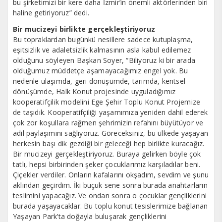
bu şirketimizi bir kere daha İzmir’in önemli aktörlerinden biri
haline getiriyoruz” dedi.
Bir mucizeyi birlikte gerçekleştiriyoruz
Bu topraklardan bugünkü nesillere sadece kutuplaşma,
eşitsizlik ve adaletsizlik kalmasının asla kabul edilemez
olduğunu söyleyen Başkan Soyer, “Biliyoruz ki bir arada
olduğumuz müddetçe aşamayacağımız engel yok. Bu
nedenle ulaşımda, geri dönüşümde, tarımda, kentsel
dönüşümde, Halk Konut projesinde uyguladığımız
kooperatifçilik modelini Ege Şehir Toplu Konut Projemize
de taşıdık. Kooperatifçiliği yaşamımıza yeniden dahil ederek
çok zor koşullara rağmen şehrimizin refahını büyütüyor ve
adil paylaşımını sağlıyoruz. Göreceksiniz, bu ülkede yaşayan
herkesin başı dik gezdiği bir geleceği hep birlikte kuracağız.
Bir mucizeyi gerçekleştiriyoruz. Buraya gelirken böyle çok
tatlı, hepsi birbirinden şeker çocuklarımız karşıladılar beni.
Çiçekler verdiler. Onların kafalarını okşadım, sevdim ve şunu
aklından geçirdim. İki buçuk sene sonra burada anahtarların
teslimini yapacağız. Ve ondan sonra o çocuklar gençliklerini
burada yaşayacaklar. Bu toplu konut tesislerimize bağlanan
Yaşayan Park’ta doğayla buluşarak gençliklerini