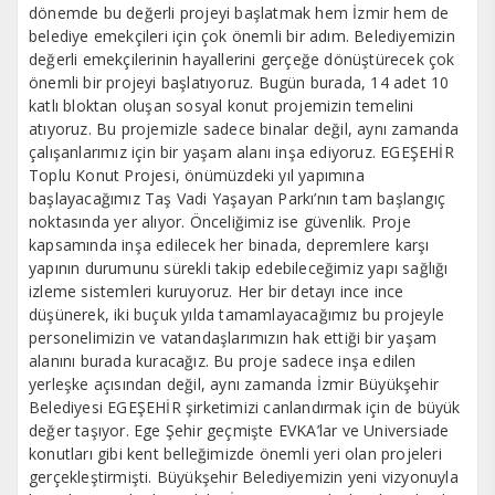
dönemde bu değerli projeyi başlatmak hem İzmir hem de
belediye emekçileri için çok önemli bir adım. Belediyemizin
değerli emekçilerinin hayallerini gerçeğe dönüştürecek çok
önemli bir projeyi başlatıyoruz. Bugün burada, 14 adet 10
katlı bloktan oluşan sosyal konut projemizin temelini
atıyoruz. Bu projemizle sadece binalar değil, aynı zamanda
çalışanlarımız için bir yaşam alanı inşa ediyoruz. EGEŞEHİR
Toplu Konut Projesi, önümüzdeki yıl yapımına
başlayacağımız Taş Vadi Yaşayan Parkı’nın tam başlangıç
noktasında yer alıyor. Önceliğimiz ise güvenlik. Proje
kapsamında inşa edilecek her binada, depremlere karşı
yapının durumunu sürekli takip edebileceğimiz yapı sağlığı
izleme sistemleri kuruyoruz. Her bir detayı ince ince
düşünerek, iki buçuk yılda tamamlayacağımız bu projeyle
personelimizin ve vatandaşlarımızın hak ettiği bir yaşam
alanını burada kuracağız. Bu proje sadece inşa edilen
yerleşke açısından değil, aynı zamanda İzmir Büyükşehir
Belediyesi EGEŞEHİR şirketimizi canlandırmak için de büyük
değer taşıyor. Ege Şehir geçmişte EVKA’lar ve Universiade
konutları gibi kent belleğimizde önemli yeri olan projeleri
gerçekleştirmişti. Büyükşehir Belediyemizin yeni vizyonuyla