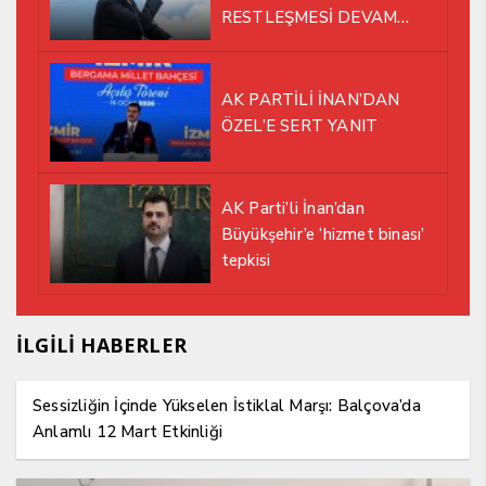
RESTLEŞMESİ DEVAM
EDİYOR
AK PARTİLİ İNAN’DAN
ÖZEL’E SERT YANIT
AK Parti’li İnan’dan
Büyükşehir’e ‘hizmet binası’
tepkisi
İLGİLİ HABERLER
Sessizliğin İçinde Yükselen İstiklal Marşı: Balçova’da
Anlamlı 12 Mart Etkinliği