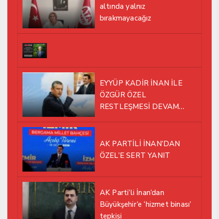
altında yalnız
bırakmayacağız
EYYÜP KADİR İNAN İLE
ÖZGÜR ÖZEL
RESTLEŞMESİ DEVAM
EDİYOR
AK PARTİLİ İNAN’DAN
ÖZEL’E SERT YANIT
AK Parti’li İnan’dan
Büyükşehir’e ‘hizmet binası’
tepkisi