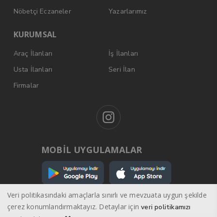
Nöbetçi Eczaneler
Yazarlarımız
KURUMSAL
Araç İlanları
İş İlanları
Usta İlanları
Seri İlan
Firmalar
MOBİL UYGULAMALAR
Veri politikasındaki amaçlarla sınırlı ve mevzuata uygun şekilde
çerez konumlandırmaktayız. Detaylar için
veri politikamızı