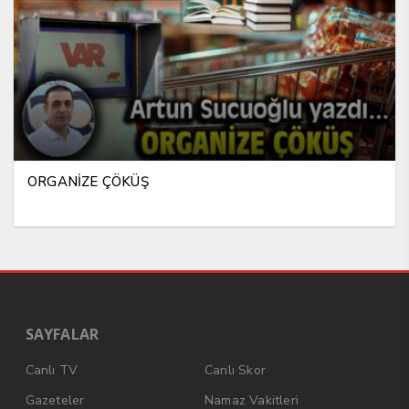
ORGANİZE ÇÖKÜŞ
SAYFALAR
Canlı TV
Canlı Skor
Gazeteler
Namaz Vakitleri