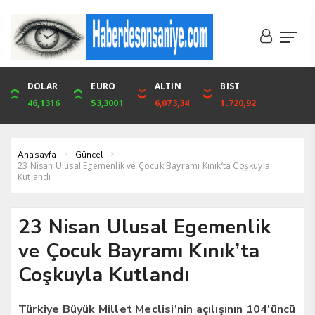
DOLAR
ONS
EURO
ALTIN
ALTIN
ÇEYREK
BIST
CUMHURİYET
46,1316
4,094,16
53,3001
6,073,34
6,073,34
9,929,91
1.720,92
42,104,00
Anasayfa
Güncel
23 Nisan Ulusal Egemenlik ve Çocuk Bayramı Kınık’ta Coşkuyla
Kutlandı
23 Nisan Ulusal Egemenlik
ve Çocuk Bayramı Kınık’ta
Coşkuyla Kutlandı
Türkiye Büyük Millet Meclisi’nin açılışının 104’üncü