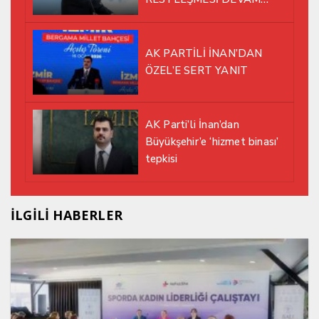
EDİYOR
AK PARTİLİ İNAN’DAN
ÖZEL’E SERT YANIT
AK Parti’li İnan’dan
Büyükşehir’e ‘hizmet binası’
tepkisi
İLGİLİ HABERLER