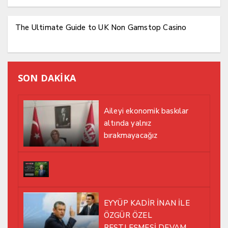
The Ultimate Guide to UK Non Gamstop Casino
SON DAKİKA
Aileyi ekonomik baskılar
altında yalnız
bırakmayacağız
EYYÜP KADİR İNAN İLE
ÖZGÜR ÖZEL
RESTLEŞMESİ DEVAM