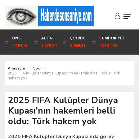
DOLAR
ONS
EURO
ALTIN
ALTIN
ÇEYREK
BIST
CUMHURİYET
46,1316
4,094,16
53,3001
6,073,34
6,073,34
9,929,91
1.720,92
42,104,00
Anasayfa
Spor
2025 FIFA Kulüpler Dünya Kupası’nın hakemleri belli oldu: Türk
hakem yok
2025 FIFA Kulüpler Dünya
Kupası’nın hakemleri belli
oldu: Türk hakem yok
2025 FIFA Kulüpler Dünya Kupası’nda görev