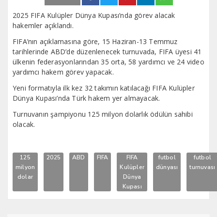
2025 FIFA Kulüpler Dünya Kupası’nda görev alacak
hakemler açıklandı.
FIFA’nın açıklamasına göre, 15 Haziran-13 Temmuz
tarihlerinde ABD’de düzenlenecek turnuvada, FIFA üyesi 41
ülkenin federasyonlarından 35 orta, 58 yardımcı ve 24 video
yardımcı hakem görev yapacak.
Yeni formatıyla ilk kez 32 takımın katılacağı FIFA Kulüpler
Dünya Kupası’nda Türk hakem yer almayacak.
Turnuvanın şampiyonu 125 milyon dolarlık ödülün sahibi
olacak.
125
2025
ABD
FIFA
FIFA
futbol
futbol
milyon
Kulüpler
dünyası
turnuvası
dolar
Dünya
Kupası