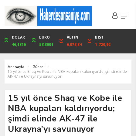
DOLAR
ONS
EURO
ALTIN
ALTIN
ÇEYREK
BIST
CUMHURİYET
46,1316
4,094,16
53,3001
6,073,34
6,073,34
9,929,91
1.720,92
42,104,00
Anasayfa
Güncel
15 yıl önce Shaq ve Kobe ile NBA kupaları kaldırıyordu; şimdi elinde
AK-47 ile Ukrayna’yı savunuyor
15 yıl önce Shaq ve Kobe ile
NBA kupaları kaldırıyordu;
şimdi elinde AK-47 ile
Ukrayna’yı savunuyor