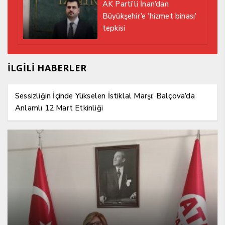
AK Parti’li İnan’dan
Büyükşehir’e ‘hizmet binası’
tepkisi
İLGİLİ HABERLER
Sessizliğin İçinde Yükselen İstiklal Marşı: Balçova’da
Anlamlı 12 Mart Etkinliği