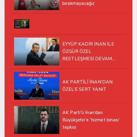
bırakmayacağız
EYYÜP KADİR İNAN İLE
ÖZGÜR ÖZEL
RESTLEŞMESİ DEVAM
EDİYOR
AK PARTİLİ İNAN’DAN
ÖZEL’E SERT YANIT
AK Parti’li İnan’dan
Büyükşehir’e ‘hizmet binası’
tepkisi