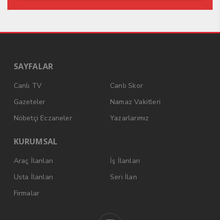
SAYFALAR
Canlı TV
Canlı Skor
Gazeteler
Namaz Vakitleri
Nöbetçi Eczaneler
Yazarlarımız
KURUMSAL
Araç İlanları
İş İlanları
Usta İlanları
Seri İlan
Firmalar