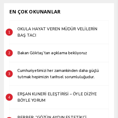
EN ÇOK OKUNANLAR
OKULA HAYAT VEREN MÜDÜR VELİLERİN
1
BAŞ TACI
Bakan Göktaş’tan açıklama bekliyoruz
2
Cumhuriyetimizi her zamankinden daha güçlü
3
tutmak hepimizin tarihsel sorumluluğudur.
ERŞAN KUNERİ ELEŞTİRİSİ – ÖYLE DİZİYE
4
BÖYLE YORUM
BERBER; “GÖZÜN AYDIN ESTETİKÇİ