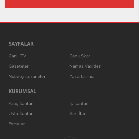
SAYFALAR
Canlı TV
Canlı Skor
Gazeteler
Namaz Vakitleri
Nöbetçi Eczaneler
Yazarlarımız
KURUMSAL
Araç İlanları
İş İlanları
Usta İlanları
Seri İlan
Firmalar