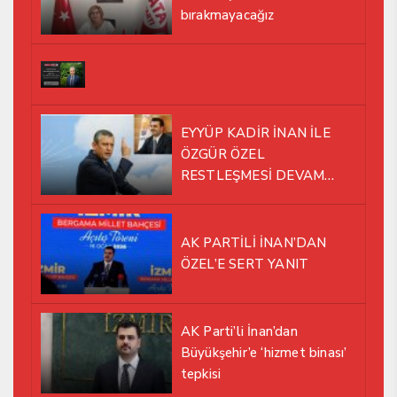
bırakmayacağız
EYYÜP KADİR İNAN İLE
ÖZGÜR ÖZEL
RESTLEŞMESİ DEVAM
EDİYOR
AK PARTİLİ İNAN’DAN
ÖZEL’E SERT YANIT
AK Parti’li İnan’dan
Büyükşehir’e ‘hizmet binası’
tepkisi