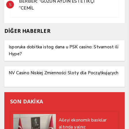
BERBER; “GÖZÜN AYDIN ESTETİKÇİ
5
“CEMİL
DİĞER HABERLER
Isporuka dobitka istog dana u PSK casino: Stvarnost ili
Hype?
NV Casino Niskiej Zmienności Sloty dla Początkujących
SON DAKİKA
Aileyi ekonomik baskılar
altında yalnız