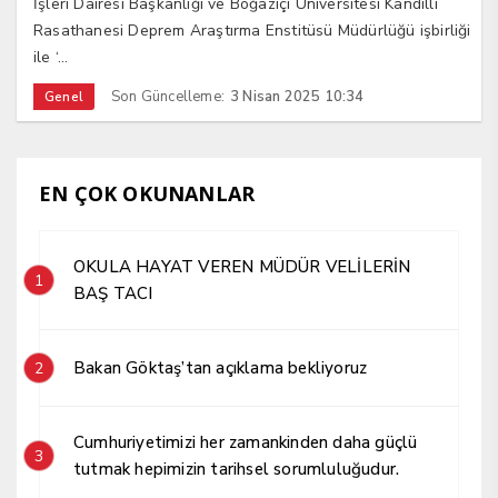
İşleri Dairesi Başkanlığı ve Boğaziçi Üniversitesi Kandilli
Rasathanesi Deprem Araştırma Enstitüsü Müdürlüğü işbirliği
ile ‘...
Son Güncelleme:
3 Nisan 2025 10:34
Genel
EN ÇOK OKUNANLAR
OKULA HAYAT VEREN MÜDÜR VELİLERİN
1
BAŞ TACI
Bakan Göktaş’tan açıklama bekliyoruz
2
Cumhuriyetimizi her zamankinden daha güçlü
3
tutmak hepimizin tarihsel sorumluluğudur.