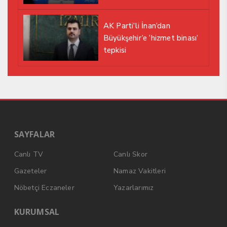
AK Parti’li İnan’dan
Büyükşehir’e ‘hizmet binası’
tepkisi
SAYFALAR
Canlı TV
Canlı Skor
Gazeteler
Namaz Vakitleri
Nöbetçi Eczaneler
Yazarlarımız
KURUMSAL