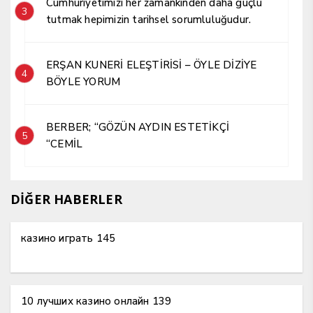
Cumhuriyetimizi her zamankinden daha güçlü
3
tutmak hepimizin tarihsel sorumluluğudur.
ERŞAN KUNERİ ELEŞTİRİSİ – ÖYLE DİZİYE
4
BÖYLE YORUM
BERBER; “GÖZÜN AYDIN ESTETİKÇİ
5
“CEMİL
DİĞER HABERLER
казино играть 145
10 лучших казино онлайн 139