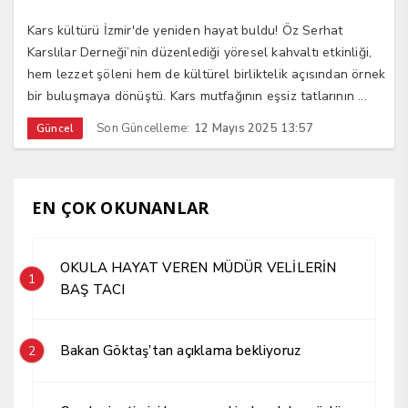
​​​​​​​Kars kültürü İzmir'de yeniden hayat buldu! Öz Serhat
Karslılar Derneği’nin düzenlediği yöresel kahvaltı etkinliği,
hem lezzet şöleni hem de kültürel birliktelik açısından örnek
bir buluşmaya dönüştü. Kars mutfağının eşsiz tatlarının ...
Son Güncelleme:
12 Mayıs 2025 13:57
Güncel
EN ÇOK OKUNANLAR
OKULA HAYAT VEREN MÜDÜR VELİLERİN
1
BAŞ TACI
Bakan Göktaş’tan açıklama bekliyoruz
2