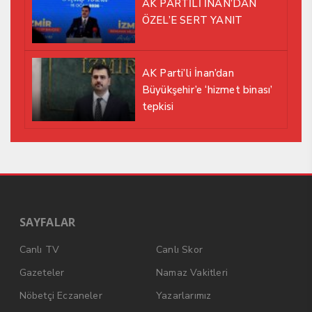
AK PARTİLİ İNAN’DAN
ÖZEL’E SERT YANIT
AK Parti’li İnan’dan
Büyükşehir’e ‘hizmet binası’
tepkisi
SAYFALAR
Canlı TV
Canlı Skor
Gazeteler
Namaz Vakitleri
Nöbetçi Eczaneler
Yazarlarımız