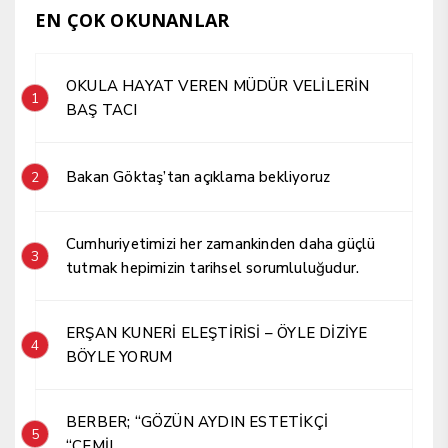
EN ÇOK OKUNANLAR
OKULA HAYAT VEREN MÜDÜR VELİLERİN
1
BAŞ TACI
Bakan Göktaş’tan açıklama bekliyoruz
2
Cumhuriyetimizi her zamankinden daha güçlü
3
tutmak hepimizin tarihsel sorumluluğudur.
ERŞAN KUNERİ ELEŞTİRİSİ – ÖYLE DİZİYE
4
BÖYLE YORUM
BERBER; “GÖZÜN AYDIN ESTETİKÇİ
5
“CEMİL