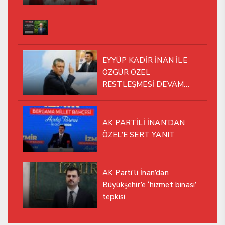
EYYÜP KADİR İNAN İLE
ÖZGÜR ÖZEL
RESTLEŞMESİ DEVAM
EDİYOR
AK PARTİLİ İNAN’DAN
ÖZEL’E SERT YANIT
AK Parti’li İnan’dan
Büyükşehir’e ‘hizmet binası’
tepkisi