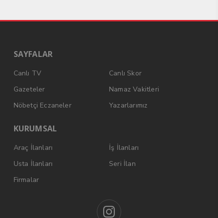
SAYFALAR
Canlı TV
Canlı Skor
Gazeteler
Namaz Vakitleri
Nöbetçi Eczaneler
Yazarlarımız
KURUMSAL
Araç İlanları
İş İlanları
Usta İlanları
Seri İlan
Firmalar