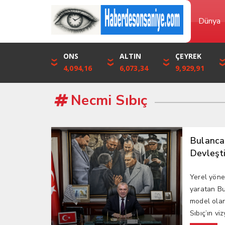
Dünya
DOLAR
ONS
EURO
ALTIN
STERLİN
ÇEYREK
46,1316
4,094,16
53,3001
6,073,34
61,7411
9,929,91
Necmi Sıbıç
Bulancak
Devleşti
Yerel yöne
yaratan Bu
model olan
Sıbıç’ın vi