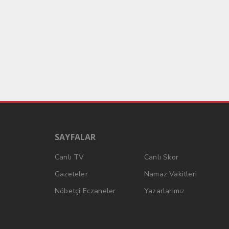
SAYFALAR
Canlı TV
Canlı Skor
Gazeteler
Namaz Vakitleri
Nöbetçi Eczaneler
Yazarlarımız