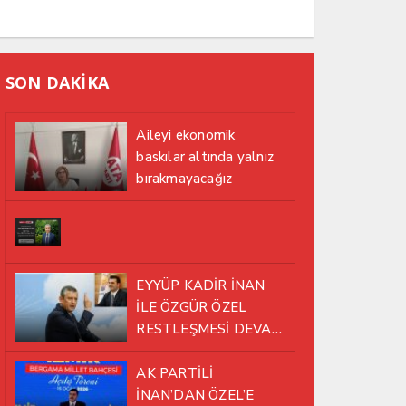
SON DAKİKA
Aileyi ekonomik
baskılar altında yalnız
bırakmayacağız
EYYÜP KADİR İNAN
İLE ÖZGÜR ÖZEL
RESTLEŞMESİ DEVAM
EDİYOR
AK PARTİLİ
İNAN’DAN ÖZEL’E