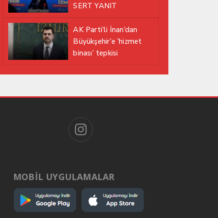
SERT YANIT
AK Parti’li İnan’dan
Büyükşehir’e ‘hizmet
binası’ tepkisi
MOBİL UYGULAMALAR