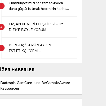
Cumhuriyetimizi her zamankinden
3
daha güçlü tutmak hepimizin tarihsel
sorumluluğudur.
ERŞAN KUNERİ ELEŞTİRİSİ – ÖYLE
4
DİZİYE BÖYLE YORUM
BERBER; “GÖZÜN AYDIN
5
ESTETİKÇİ “CEMİL
İĞER HABERLER
Dudespin GamCare- und BeGambleAware-
Ressourcen