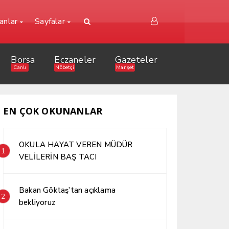
lanlar
Sayfalar
Borsa
Eczaneler
Gazeteler
Canlı
Nöbetçi
Manşet
EN ÇOK OKUNANLAR
OKULA HAYAT VEREN MÜDÜR
1
VELİLERİN BAŞ TACI
Bakan Göktaş’tan açıklama
2
bekliyoruz