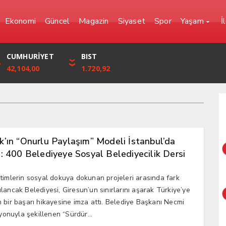
Ekonomi
Güncel
Magazin
Siyaset
Spor
Yaşam
İ
YEN
CUMHURİYET
FRANK
BIST
0,0000
42,104,00
57,6861
1.720,92
’ın “Onurlu Paylaşım” Modeli İstanbul’da
: 400 Belediyeye Sosyal Belediyecilik Dersi
timlerin sosyal dokuya dokunan projeleri arasında fark
lancak Belediyesi, Giresun’un sınırlarını aşarak Türkiye’ye
 bir başarı hikayesine imza attı. Belediye Başkanı Necmi
zyonuyla şekillenen “Sürdür...