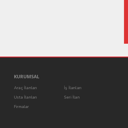
KURUMSAL
Araç İlanları
İş İlanları
Usta İlanları
Seri İlan
Firmalar