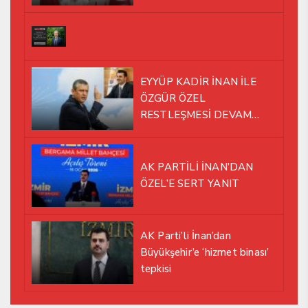
EYYÜP KADİR İNAN İLE
ÖZGÜR ÖZEL
RESTLEŞMESİ DEVAM
EDİYOR
AK PARTİLİ İNAN’DAN
ÖZEL’E SERT YANIT
AK Parti’li İnan’dan
Büyükşehir’e ‘hizmet binası’
tepkisi