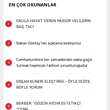
EN ÇOK OKUNANLAR
OKULA HAYAT VEREN MÜDÜR VELİLERİN
1
BAŞ TACI
Bakan Göktaş’tan açıklama bekliyoruz
2
Cumhuriyetimizi her zamankinden daha güçlü
3
tutmak hepimizin tarihsel sorumluluğudur.
ERŞAN KUNERİ ELEŞTİRİSİ – ÖYLE DİZİYE
4
BÖYLE YORUM
BERBER; “GÖZÜN AYDIN ESTETİKÇİ
5
“CEMİL