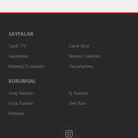
SAYFALAR
Canlı TV
Canlı Skor
Gazeteler
Namaz Vakitleri
Nöbetçi Eczaneler
Yazarlarımız
KURUMSAL
Araç İlanları
İş İlanları
Usta İlanları
Seri İlan
Firmalar