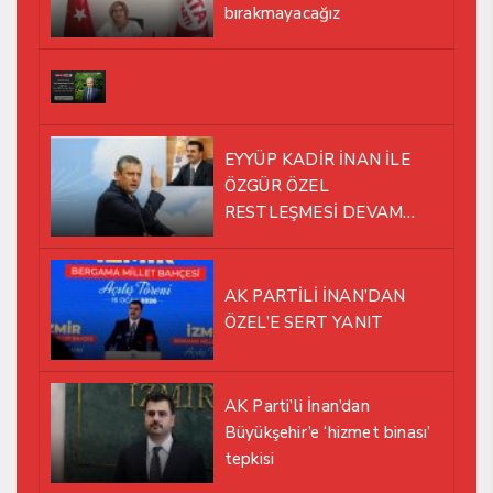
bırakmayacağız
EYYÜP KADİR İNAN İLE
ÖZGÜR ÖZEL
RESTLEŞMESİ DEVAM
EDİYOR
AK PARTİLİ İNAN’DAN
ÖZEL’E SERT YANIT
AK Parti’li İnan’dan
Büyükşehir’e ‘hizmet binası’
tepkisi