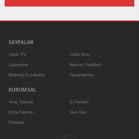
SAYFALAR
Canlı TV
Canlı Skor
Gazeteler
Namaz Vakitleri
Nöbetçi Eczaneler
Yazarlarımız
KURUMSAL
Araç İlanları
İş İlanları
Usta İlanları
Seri İlan
Firmalar