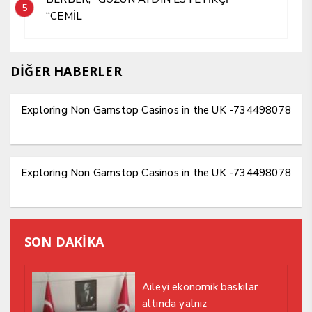
5
“CEMİL
DİĞER HABERLER
Exploring Non Gamstop Casinos in the UK -734498078
Exploring Non Gamstop Casinos in the UK -734498078
SON DAKİKA
Aileyi ekonomik baskılar
altında yalnız