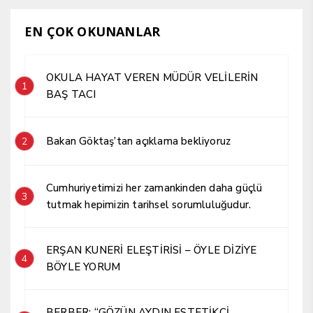
EN ÇOK OKUNANLAR
OKULA HAYAT VEREN MÜDÜR VELİLERİN
1
BAŞ TACI
Bakan Göktaş’tan açıklama bekliyoruz
2
Cumhuriyetimizi her zamankinden daha güçlü
3
tutmak hepimizin tarihsel sorumluluğudur.
ERŞAN KUNERİ ELEŞTİRİSİ – ÖYLE DİZİYE
4
BÖYLE YORUM
BERBER; “GÖZÜN AYDIN ESTETİKÇİ