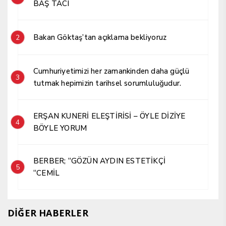
BAŞ TACI
Bakan Göktaş’tan açıklama bekliyoruz
2
Cumhuriyetimizi her zamankinden daha güçlü
3
tutmak hepimizin tarihsel sorumluluğudur.
ERŞAN KUNERİ ELEŞTİRİSİ – ÖYLE DİZİYE
4
BÖYLE YORUM
BERBER; “GÖZÜN AYDIN ESTETİKÇİ
5
“CEMİL
DİĞER HABERLER