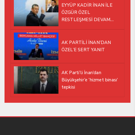
EYYÜP KADİR İNAN İLE
ÖZGÜR ÖZEL
RESTLEŞMESİ DEVAM
EDİYOR
AK PARTİLİ İNAN’DAN
ÖZEL’E SERT YANIT
AK Parti’li İnan’dan
Büyükşehir’e ‘hizmet binası’
tepkisi