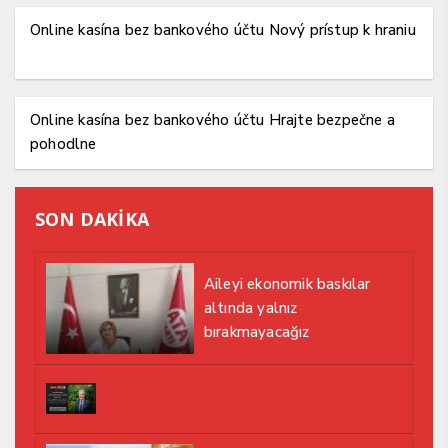
Online kasína bez bankového účtu Nový prístup k hraniu
Online kasína bez bankového účtu Hrajte bezpečne a
pohodlne
SON DAKİKA
Aileyi ekonomik baskılar
altında yalnız
bırakmayacağız