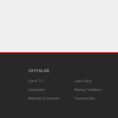
SAYFALAR
Canlı TV
Canlı Skor
Gazeteler
Namaz Vakitleri
Nöbetçi Eczaneler
Yazarlarımız