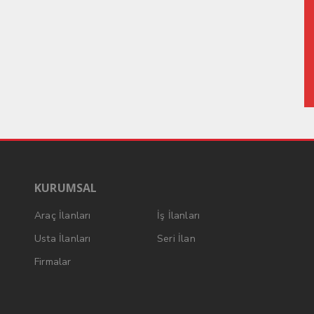
KURUMSAL
Araç İlanları
İş İlanları
Usta İlanları
Seri İlan
Firmalar