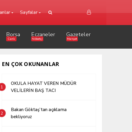
lanlar
Sayfalar
Borsa
Eczaneler
Gazeteler
Canlı
Nöbetçi
Manşet
EN ÇOK OKUNANLAR
OKULA HAYAT VEREN MÜDÜR
1
VELİLERİN BAŞ TACI
Bakan Göktaş’tan açıklama
2
bekliyoruz