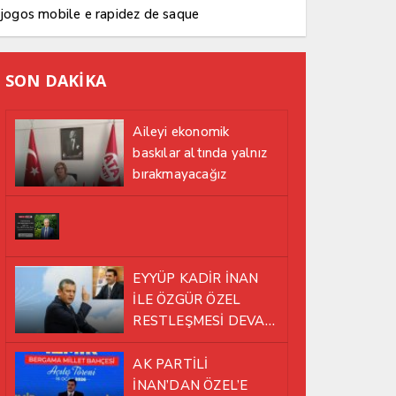
jogos mobile e rapidez de saque
SON DAKİKA
Aileyi ekonomik
baskılar altında yalnız
bırakmayacağız
EYYÜP KADİR İNAN
İLE ÖZGÜR ÖZEL
RESTLEŞMESİ DEVAM
EDİYOR
AK PARTİLİ
İNAN’DAN ÖZEL’E