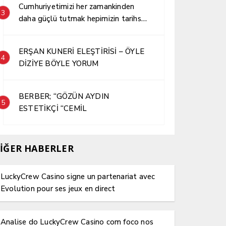
Cumhuriyetimizi her zamankinden
3
daha güçlü tutmak hepimizin tarihsel
sorumluluğudur.
ERŞAN KUNERİ ELEŞTİRİSİ – ÖYLE
4
DİZİYE BÖYLE YORUM
BERBER; “GÖZÜN AYDIN
5
ESTETİKÇİ “CEMİL
İĞER HABERLER
LuckyCrew Casino signe un partenariat avec
Evolution pour ses jeux en direct
Analise do LuckyCrew Casino com foco nos