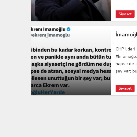
Siyaset
İmamoğlu
CHP lideri
#İmamoğluH
hapse de a
şey var; bu
Siyaset