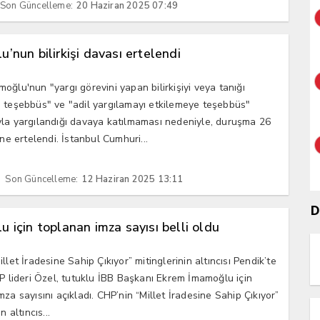
Son Güncelleme:
20 Haziran 2025 07:49
’nun bilirkişi davası ertelendi
oğlu'nun "yargı görevini yapan bilirkişiyi veya tanığı
 teşebbüs" ve "adil yargılamayı etkilemeye teşebbüs"
la yargılandığı davaya katılmaması nedeniyle, duruşma 26
ine ertelendi. İstanbul Cumhuri...
Son Güncelleme:
12 Haziran 2025 13:11
D
 için toplanan imza sayısı belli oldu
llet İradesine Sahip Çıkıyor” mitinglerinin altıncısı Pendik’te
HP lideri Özel, tutuklu İBB Başkanı Ekrem İmamoğlu için
za sayısını açıkladı. CHP’nin “Millet İradesine Sahip Çıkıyor”
n altıncıs...