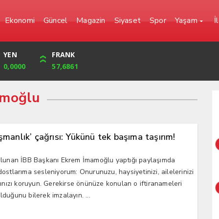
Ekonomi
Güncel
Magazin
Siyaset
Spor
Yaşam
İ
YEN
CUMHURİYET
FRANK
BIST
0,0000
42,104,00
57,6861
1.720,92
amoğlu
işmanlık’ çağrısı: Yükünü tek başıma taşırım!
ulunan İBB Başkanı Ekrem İmamoğlu yaptığı paylaşımda
ostlarıma sesleniyorum: Onurunuzu, haysiyetinizi, ailelerinizi
rınızı koruyun. Gerekirse önünüze konulan o iftiranameleri
duğunu bilerek imzalayın. ...