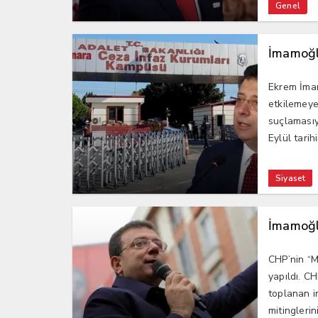
Genel
İmamoğlu
Ekrem İmam
etkilemeye
suçlamasıy
Eylül tarih
Siyaset
İmamoğlu
CHP’nin “Mi
yapıldı. C
toplanan im
mitinglerini