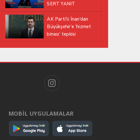
SERT YANIT
AK Parti’li İnan’dan
Büyükşehir’e ‘hizmet
binası’ tepkisi
MOBİL UYGULAMALAR