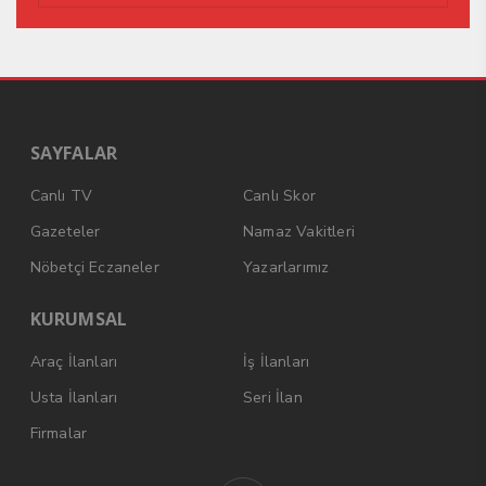
SAYFALAR
Canlı TV
Canlı Skor
Gazeteler
Namaz Vakitleri
Nöbetçi Eczaneler
Yazarlarımız
KURUMSAL
Araç İlanları
İş İlanları
Usta İlanları
Seri İlan
Firmalar