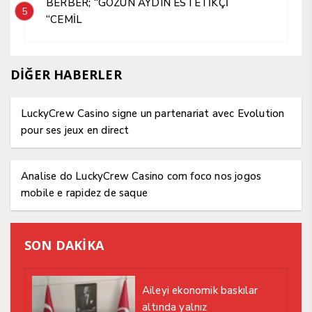
BERBER; “GÖZÜN AYDIN ESTETİKÇİ
5
“CEMİL
DİĞER HABERLER
LuckyCrew Casino signe un partenariat avec Evolution
pour ses jeux en direct
Analise do LuckyCrew Casino com foco nos jogos
mobile e rapidez de saque
SON DAKİKA
Aileyi ekonomik baskılar
altında yalnız