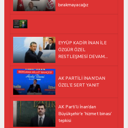
bırakmayacağız
EYYÜP KADİR İNAN İLE
ÖZGÜR ÖZEL
RESTLEŞMESİ DEVAM
EDİYOR
AK PARTİLİ İNAN’DAN
ÖZEL’E SERT YANIT
AK Parti’li İnan’dan
Büyükşehir’e ‘hizmet binası’
tepkisi