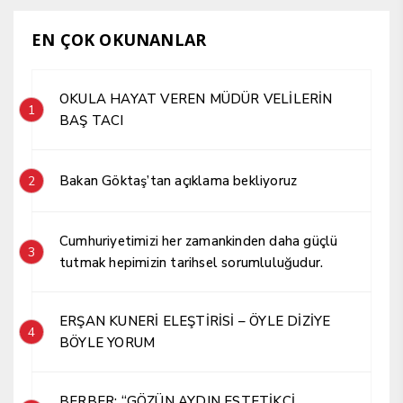
EN ÇOK OKUNANLAR
OKULA HAYAT VEREN MÜDÜR VELİLERİN
1
BAŞ TACI
Bakan Göktaş’tan açıklama bekliyoruz
2
Cumhuriyetimizi her zamankinden daha güçlü
3
tutmak hepimizin tarihsel sorumluluğudur.
ERŞAN KUNERİ ELEŞTİRİSİ – ÖYLE DİZİYE
4
BÖYLE YORUM
BERBER; “GÖZÜN AYDIN ESTETİKÇİ