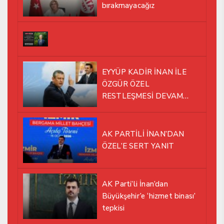
bırakmayacağız
EYYÜP KADİR İNAN İLE
ÖZGÜR ÖZEL
RESTLEŞMESİ DEVAM
EDİYOR
AK PARTİLİ İNAN’DAN
ÖZEL’E SERT YANIT
AK Parti’li İnan’dan
Büyükşehir’e ‘hizmet binası’
tepkisi