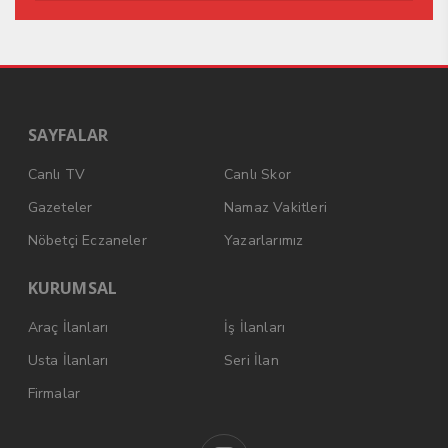
SAYFALAR
Canlı TV
Canlı Skor
Gazeteler
Namaz Vakitleri
Nöbetçi Eczaneler
Yazarlarımız
KURUMSAL
Araç İlanları
İş İlanları
Usta İlanları
Seri İlan
Firmalar