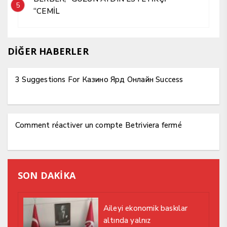
5
“CEMİL
DİĞER HABERLER
3 Suggestions For Казино Ярд Онлайн Success
Comment réactiver un compte Betriviera fermé
SON DAKİKA
Aileyi ekonomik baskılar
altında yalnız