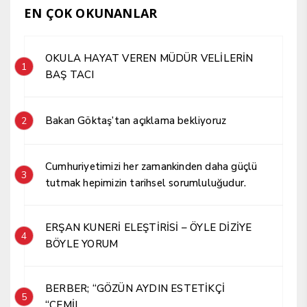
EN ÇOK OKUNANLAR
OKULA HAYAT VEREN MÜDÜR VELİLERİN
1
BAŞ TACI
Bakan Göktaş’tan açıklama bekliyoruz
2
Cumhuriyetimizi her zamankinden daha güçlü
3
tutmak hepimizin tarihsel sorumluluğudur.
ERŞAN KUNERİ ELEŞTİRİSİ – ÖYLE DİZİYE
4
BÖYLE YORUM
BERBER; “GÖZÜN AYDIN ESTETİKÇİ
5
“CEMİL