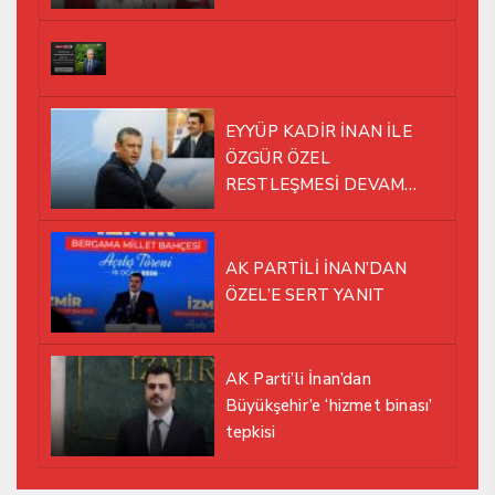
EYYÜP KADİR İNAN İLE
ÖZGÜR ÖZEL
RESTLEŞMESİ DEVAM
EDİYOR
AK PARTİLİ İNAN’DAN
ÖZEL’E SERT YANIT
AK Parti’li İnan’dan
Büyükşehir’e ‘hizmet binası’
tepkisi