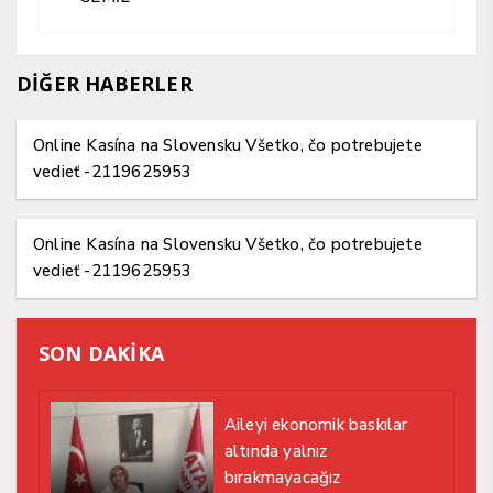
DİĞER HABERLER
Online Kasína na Slovensku Všetko, čo potrebujete
vedieť -2119625953
Online Kasína na Slovensku Všetko, čo potrebujete
vedieť -2119625953
SON DAKİKA
Aileyi ekonomik baskılar
altında yalnız
bırakmayacağız