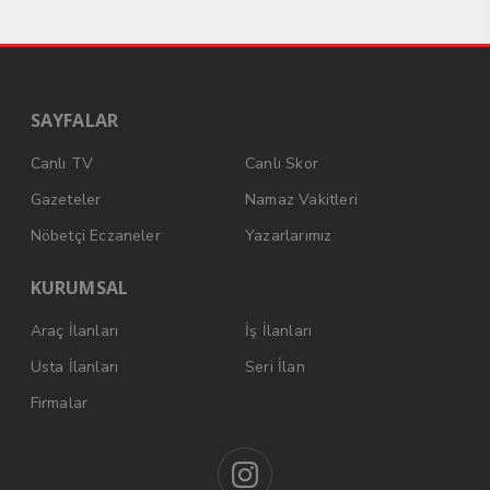
SAYFALAR
Canlı TV
Canlı Skor
Gazeteler
Namaz Vakitleri
Nöbetçi Eczaneler
Yazarlarımız
KURUMSAL
Araç İlanları
İş İlanları
Usta İlanları
Seri İlan
Firmalar