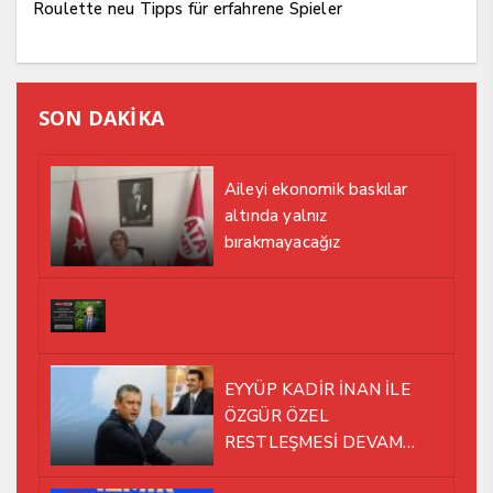
Roulette neu Tipps für erfahrene Spieler
SON DAKİKA
Aileyi ekonomik baskılar
altında yalnız
bırakmayacağız
EYYÜP KADİR İNAN İLE
ÖZGÜR ÖZEL
RESTLEŞMESİ DEVAM
EDİYOR