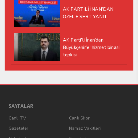
AK PARTİLİ İNAN’DAN
ÖZEL’E SERT YANIT
AK Parti’li İnan’dan
Büyükşehir’e ‘hizmet binası’
tepkisi
SAYFALAR
Canlı TV
Canlı Skor
Gazeteler
Namaz Vakitleri