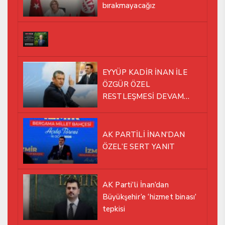
bırakmayacağız
EYYÜP KADİR İNAN İLE
ÖZGÜR ÖZEL
RESTLEŞMESİ DEVAM
EDİYOR
AK PARTİLİ İNAN’DAN
ÖZEL’E SERT YANIT
AK Parti’li İnan’dan
Büyükşehir’e ‘hizmet binası’
tepkisi