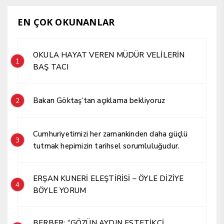
EN ÇOK OKUNANLAR
OKULA HAYAT VEREN MÜDÜR VELİLERİN
1
BAŞ TACI
Bakan Göktaş’tan açıklama bekliyoruz
2
Cumhuriyetimizi her zamankinden daha güçlü
3
tutmak hepimizin tarihsel sorumluluğudur.
ERŞAN KUNERİ ELEŞTİRİSİ – ÖYLE DİZİYE
4
BÖYLE YORUM
BERBER; “GÖZÜN AYDIN ESTETİKÇİ