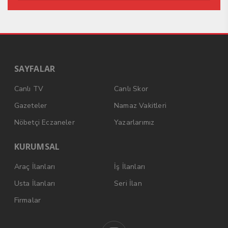
SAYFALAR
Canlı TV
Canlı Skor
Gazeteler
Namaz Vakitleri
Nöbetçi Eczaneler
Yazarlarımız
KURUMSAL
Araç İlanları
İş İlanları
Usta İlanları
Seri İlan
Firmalar