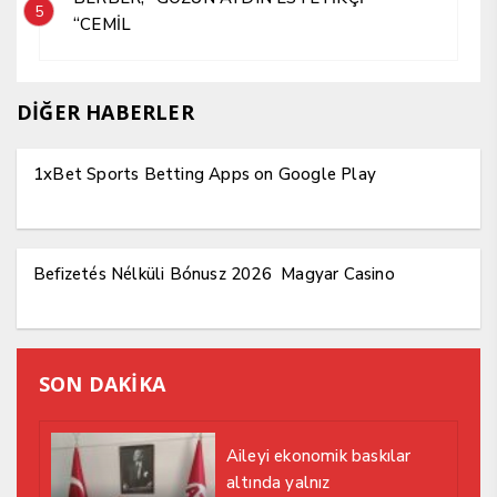
5
“CEMİL
DİĞER HABERLER
1xBet Sports Betting Apps on Google Play
Befizetés Nélküli Bónusz 2026 ️ Magyar Casino
SON DAKİKA
Aileyi ekonomik baskılar
altında yalnız