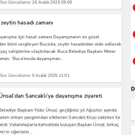
Son Güncelleme:
26 Aralık 2025 09:00
 zeytin hasadı zamanı
ayanışma için hasat zamanı Dayanışmanın en güzel
den birini sergileyen Buca’da, zeytin hasadından elde edilecek
iyaç sahiplerine ulaştırılacak. Buca Belediye Başkanı Mimar
man, “Buca’mızda dayanışman...
Son Güncelleme:
5 Aralık 2025 11:01
D
nsal’dan Sancaklı’ya dayanışma ziyareti
Belediye Başkanı Yıldız Ünsal, geçtiğimiz yıl Ağustos ayında
len orman yangınından etkilenen Sancaklı Köyü sakinleri ile
geldi. Vatandaşlarla kahvaltıda buluşan Başkan Ünsal, birkaç
ir’in ciğerlerin...