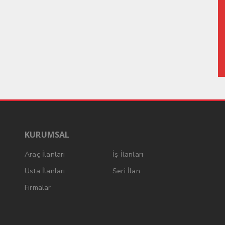
KURUMSAL
Araç İlanları
İş İlanları
Usta İlanları
Seri İlan
Firmalar