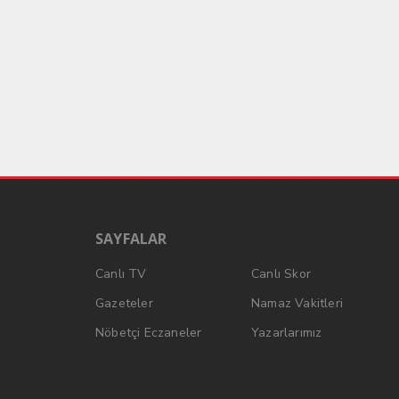
SAYFALAR
Canlı TV
Canlı Skor
Gazeteler
Namaz Vakitleri
Nöbetçi Eczaneler
Yazarlarımız