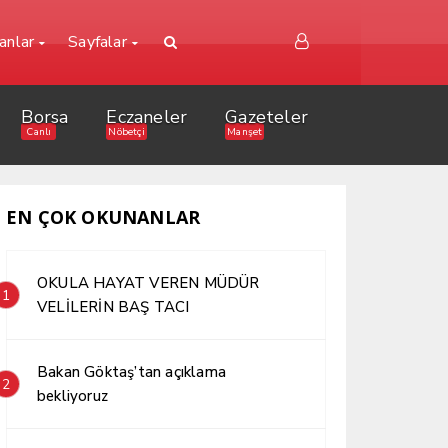
lanlar
Sayfalar
Borsa
Eczaneler
Gazeteler
Canlı
Nöbetçi
Manşet
EN ÇOK OKUNANLAR
OKULA HAYAT VEREN MÜDÜR
1
VELİLERİN BAŞ TACI
Bakan Göktaş’tan açıklama
2
bekliyoruz