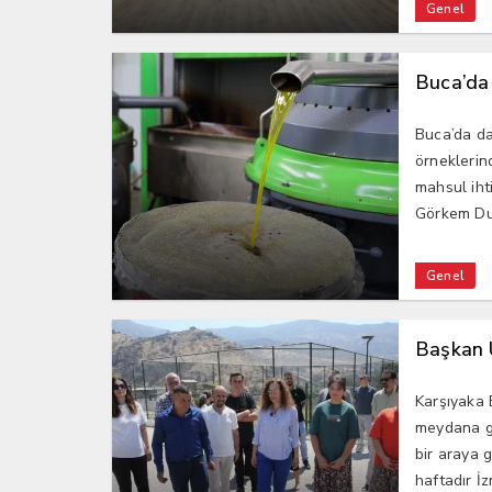
Genel
Buca’da
Buca’da d
örneklerin
mahsul iht
Görkem Du
Genel
Başkan Ü
Karşıyaka 
meydana ge
bir araya 
haftadır İzm