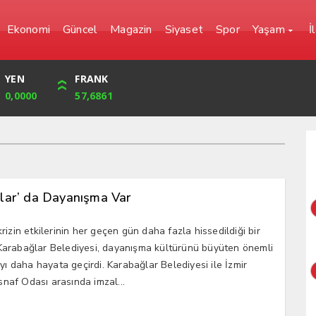
Ekonomi
Güncel
Magazin
Siyaset
Spor
Yaşam
İ
YEN
CUMHURİYET
FRANK
BIST
0,0000
42,104,00
57,6861
1.720,92
lar’ da Dayanışma Var
izin etkilerinin her geçen gün daha fazla hissedildiği bir
arabağlar Belediyesi, dayanışma kültürünü büyüten önemli
ayı daha hayata geçirdi. Karabağlar Belediyesi ile İzmir
Esnaf Odası arasında imzal...