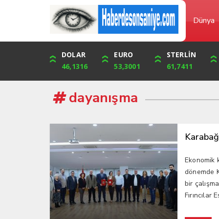
Dünya
DOLAR
ONS
EURO
ALTIN
STERLİN
ÇEYREK
46,1316
4,094,16
53,3001
6,073,34
61,7411
9,929,91
dayanışma
Karabağ
Ekonomik kr
dönemde K
bir çalışm
Fırıncılar 