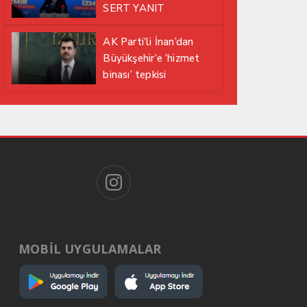
SERT YANIT
AK Parti’li İnan’dan
Büyükşehir’e ‘hizmet
binası’ tepkisi
MOBİL UYGULAMALAR