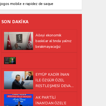
jogos mobile e rapidez de saque
SON DAKİKA
Aileyi ekonomik
baskılar altında yalnız
bırakmayacağız
EYYÜP KADİR İNAN
İLE ÖZGÜR ÖZEL
RESTLEŞMESİ DEVAM
EDİYOR
AK PARTİLİ
İNAN’DAN ÖZEL’E