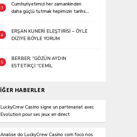
Cumhuriyetimizi her zamankinden
3
daha güçlü tutmak hepimizin tarihsel
sorumluluğudur.
ERŞAN KUNERİ ELEŞTİRİSİ – ÖYLE
4
DİZİYE BÖYLE YORUM
BERBER; “GÖZÜN AYDIN
5
ESTETİKÇİ “CEMİL
İĞER HABERLER
LuckyCrew Casino signe un partenariat avec
Evolution pour ses jeux en direct
Analise do LuckyCrew Casino com foco nos