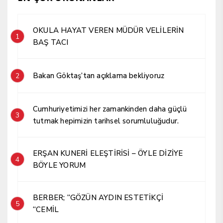
OKULA HAYAT VEREN MÜDÜR VELİLERİN
1
BAŞ TACI
Bakan Göktaş’tan açıklama bekliyoruz
2
Cumhuriyetimizi her zamankinden daha güçlü
3
tutmak hepimizin tarihsel sorumluluğudur.
ERŞAN KUNERİ ELEŞTİRİSİ – ÖYLE DİZİYE
4
BÖYLE YORUM
BERBER; “GÖZÜN AYDIN ESTETİKÇİ
5
“CEMİL