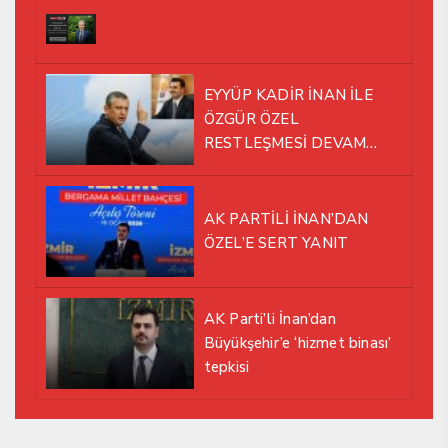
EYYÜP KADİR İNAN İLE
ÖZGÜR ÖZEL
RESTLEŞMESİ DEVAM
EDİYOR
AK PARTİLİ İNAN’DAN
ÖZEL’E SERT YANIT
AK Parti’li İnan’dan
Büyükşehir’e ‘hizmet binası’
tepkisi