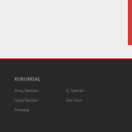
KURUMSAL
Araç İlanları
İş İlanları
Usta İlanları
Seri İlan
Firmalar