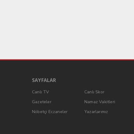
SAYFALAR
Canlı TV
Canlı Skor
Gazeteler
Namaz Vakitleri
Nöbetçi Eczaneler
Yazarlarımız