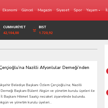
Ekonomi
Güncel
Magazin
Siyaset
Spor
Yaşam
İ
YEN
CUMHURİYET
FRANK
BIST
0,0000
42,104,00
57,6861
1.720,92
erçioğlu’na Nazilli Afyonlular Derneği’nden
kşehir Belediye Başkanı Özlem Çerçioğlu’na; Nazilli
 Derneği Başkanı Bülent Akgün ve yönetim kurulu üyeleri ile
İl Başkanı Hikmet Saatçı nezaket ziyaretinde bulundu.
Akgün ve yönetim kurulu üyeleri...