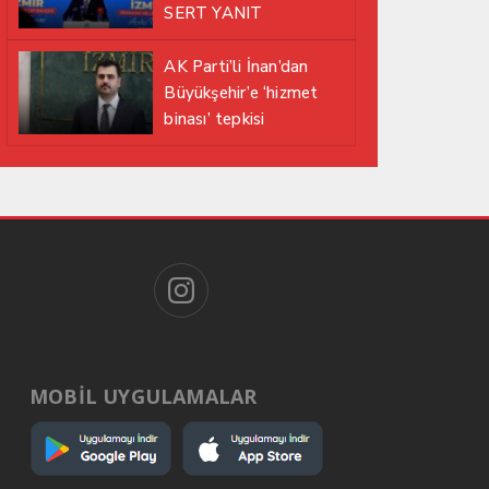
SERT YANIT
AK Parti’li İnan’dan
Büyükşehir’e ‘hizmet
binası’ tepkisi
MOBİL UYGULAMALAR