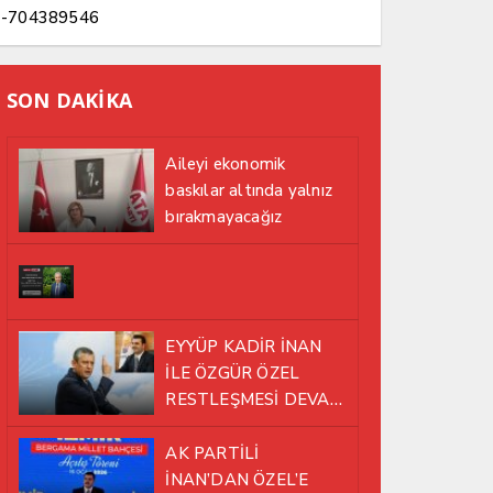
-704389546
SON DAKİKA
Aileyi ekonomik
baskılar altında yalnız
bırakmayacağız
EYYÜP KADİR İNAN
İLE ÖZGÜR ÖZEL
RESTLEŞMESİ DEVAM
EDİYOR
AK PARTİLİ
İNAN’DAN ÖZEL’E