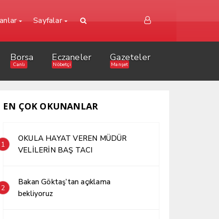
lanlar
Sayfalar
Borsa
Eczaneler
Gazeteler
Canlı
Nöbetçi
Manşet
EN ÇOK OKUNANLAR
OKULA HAYAT VEREN MÜDÜR
1
VELİLERİN BAŞ TACI
Bakan Göktaş’tan açıklama
2
bekliyoruz